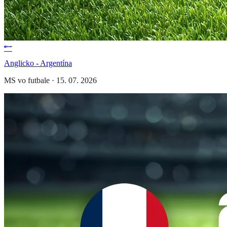
Anglicko - Argentína
MS vo futbale
·
15. 07. 2026