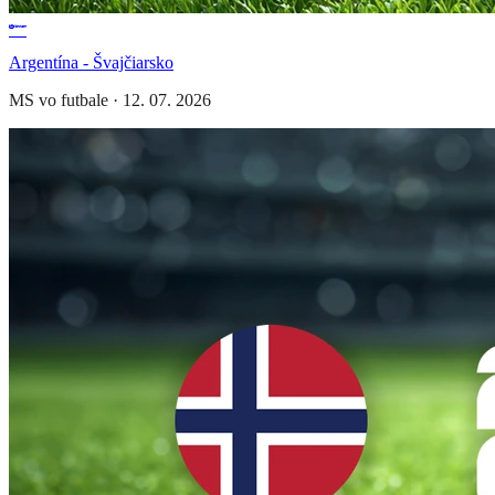
Argentína - Švajčiarsko
MS vo futbale
·
12. 07. 2026