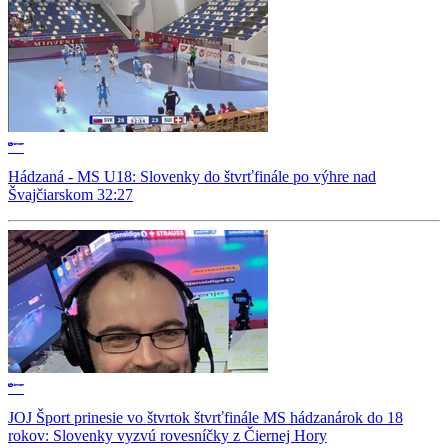
Hádzaná - MS U18: Slovenky do štvrťfinále po výhre nad
Švajčiarskom 32:27
JOJ Šport prinesie vo štvrtok štvrťfinále MS hádzanárok do 18
rokov: Slovenky vyzvú rovesníčky z Čiernej Hory