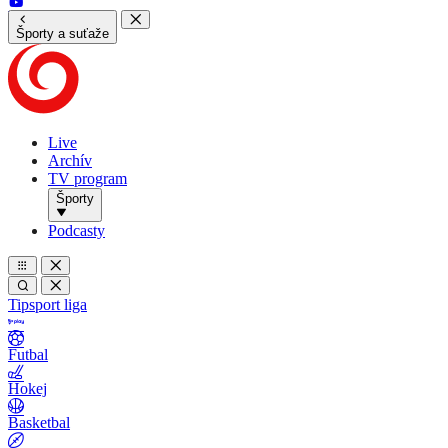
Športy a suťaže
Live
Archív
TV program
Športy
Podcasty
Tipsport liga
Futbal
Hokej
Basketbal