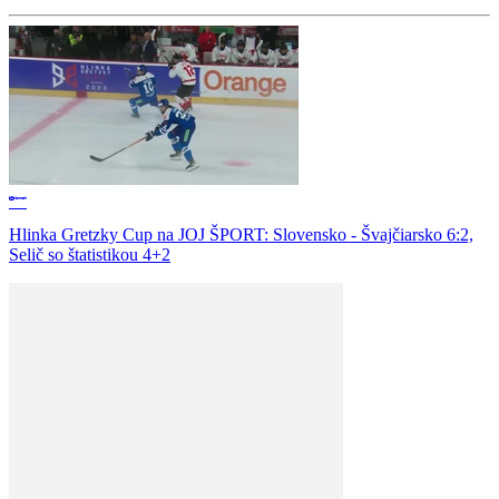
Hlinka Gretzky Cup na JOJ ŠPORT: Slovensko - Švajčiarsko 6:2,
Selič so štatistikou 4+2