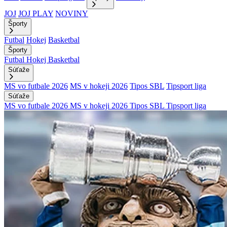
JOJ
JOJ PLAY
NOVINY
Športy
Futbal
Hokej
Basketbal
Športy
Futbal
Hokej
Basketbal
Súťaže
MS vo futbale 2026
MS v hokeji 2026
Tipos SBL
Tipsport liga
Súťaže
MS vo futbale 2026
MS v hokeji 2026
Tipos SBL
Tipsport liga