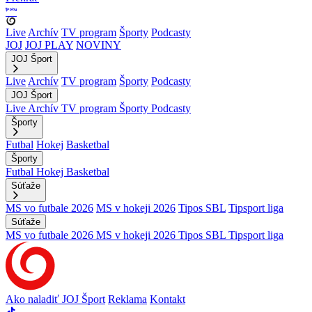
Live
Archív
TV program
Športy
Podcasty
JOJ
JOJ PLAY
NOVINY
JOJ Šport
Live
Archív
TV program
Športy
Podcasty
JOJ Šport
Live
Archív
TV program
Športy
Podcasty
Športy
Futbal
Hokej
Basketbal
Športy
Futbal
Hokej
Basketbal
Súťaže
MS vo futbale 2026
MS v hokeji 2026
Tipos SBL
Tipsport liga
Súťaže
MS vo futbale 2026
MS v hokeji 2026
Tipos SBL
Tipsport liga
Ako naladiť JOJ Šport
Reklama
Kontakt