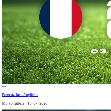
Francúzsko - Anglicko
MS vo futbale
·
18. 07. 2026