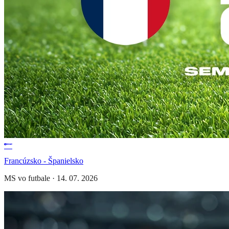
Francúzsko - Španielsko
MS vo futbale
·
14. 07. 2026