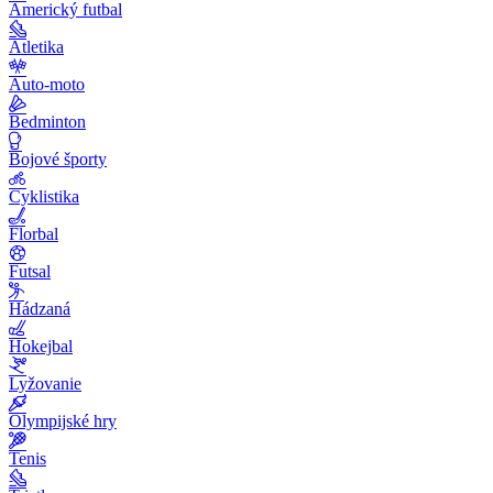
Americký futbal
Atletika
Auto-moto
Bedminton
Bojové športy
Cyklistika
Florbal
Futsal
Hádzaná
Hokejbal
Lyžovanie
Olympijské hry
Tenis