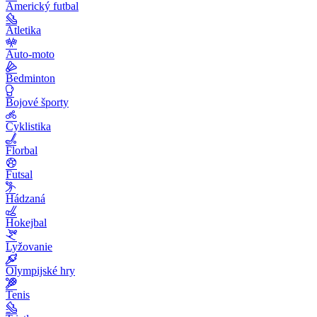
Americký futbal
Atletika
Auto-moto
Bedminton
Bojové športy
Cyklistika
Florbal
Futsal
Hádzaná
Hokejbal
Lyžovanie
Olympijské hry
Tenis