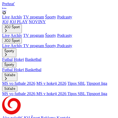
Prehrať
Live
Archív
TV program
Športy
Podcasty
JOJ
JOJ PLAY
NOVINY
JOJ Šport
Live
Archív
TV program
Športy
Podcasty
JOJ Šport
Live
Archív
TV program
Športy
Podcasty
Športy
Futbal
Hokej
Basketbal
Športy
Futbal
Hokej
Basketbal
Súťaže
MS vo futbale 2026
MS v hokeji 2026
Tipos SBL
Tipsport liga
Súťaže
MS vo futbale 2026
MS v hokeji 2026
Tipos SBL
Tipsport liga
Ako naladiť JOJ Šport
Reklama
Kontakt