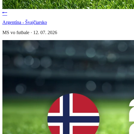
Argentína - Švajčiarsko
MS vo futbale
·
12. 07. 2026