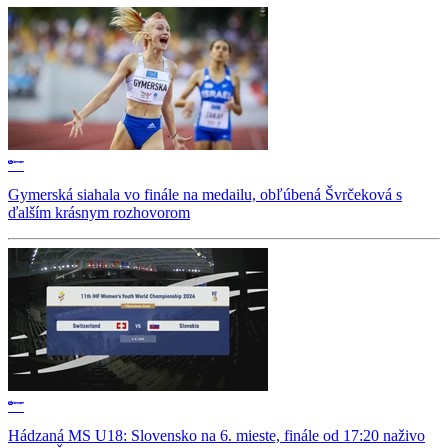
Gymerská siahala vo finále na medailu, obľúbená Švrčeková s
ďalším krásnym rozhovorom
Hádzaná MS U18: Slovensko na 6. mieste, finále od 17:20 naživo