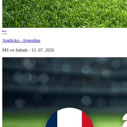
Anglicko - Argentína
MS vo futbale
·
15. 07. 2026