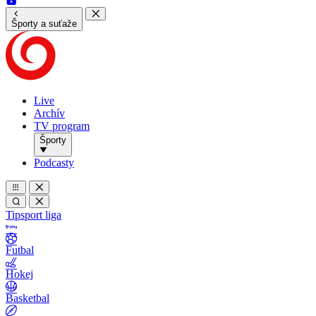
Športy a suťaže
Live
Archív
TV program
Športy
Podcasty
Tipsport liga
Futbal
Hokej
Basketbal