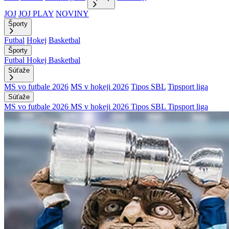
JOJ
JOJ PLAY
NOVINY
Športy
Futbal
Hokej
Basketbal
Športy
Futbal
Hokej
Basketbal
Súťaže
MS vo futbale 2026
MS v hokeji 2026
Tipos SBL
Tipsport liga
Súťaže
MS vo futbale 2026
MS v hokeji 2026
Tipos SBL
Tipsport liga