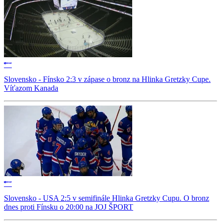
Slovensko - Fínsko 2:3 v zápase o bronz na Hlinka Gretzky Cupe.
Víťazom Kanada
Slovensko - USA 2:5 v semifinále Hlinka Gretzky Cupu. O bronz
dnes proti Fínsku o 20:00 na JOJ ŠPORT