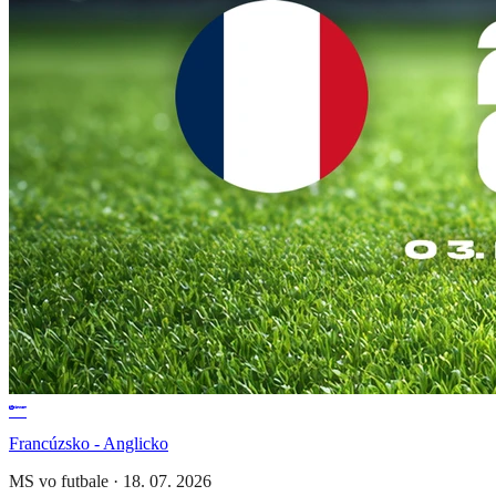
Francúzsko - Anglicko
MS vo futbale
·
18. 07. 2026