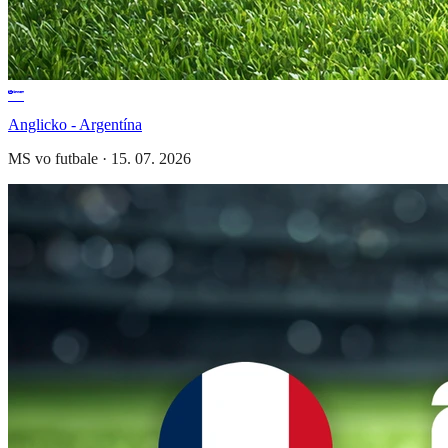
Anglicko - Argentína
MS vo futbale
·
15. 07. 2026