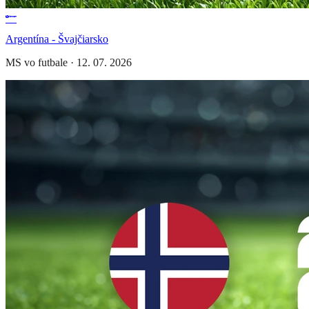
Argentína - Švajčiarsko
MS vo futbale
·
12. 07. 2026