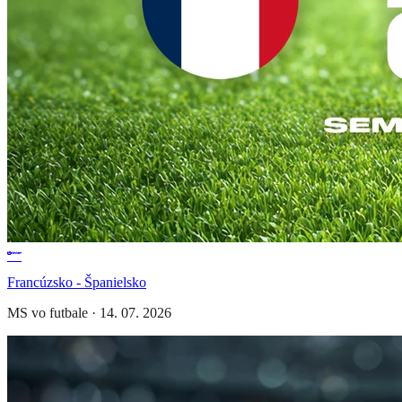
Francúzsko - Španielsko
MS vo futbale
·
14. 07. 2026