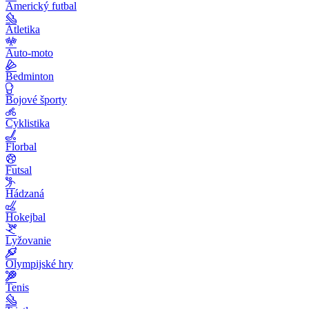
Americký futbal
Atletika
Auto-moto
Bedminton
Bojové športy
Cyklistika
Florbal
Futsal
Hádzaná
Hokejbal
Lyžovanie
Olympijské hry
Tenis