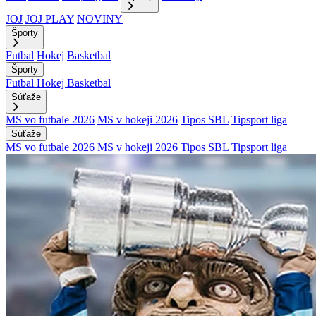
JOJ
JOJ PLAY
NOVINY
Športy
Futbal
Hokej
Basketbal
Športy
Futbal
Hokej
Basketbal
Súťaže
MS vo futbale 2026
MS v hokeji 2026
Tipos SBL
Tipsport liga
Súťaže
MS vo futbale 2026
MS v hokeji 2026
Tipos SBL
Tipsport liga