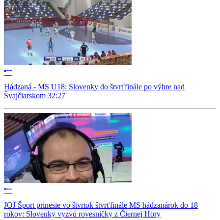
Hádzaná - MS U18: Slovenky do štvrťfinále po výhre nad
Švajčiarskom 32:27
JOJ Šport prinesie vo štvrtok štvrťfinále MS hádzanárok do 18
rokov: Slovenky vyzvú rovesníčky z Čiernej Hory