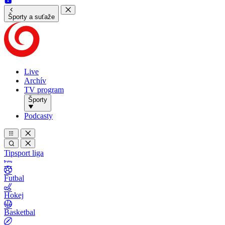
Športy a suťaže
Live
Archív
TV program
Športy
Podcasty
Tipsport liga
Futbal
Hokej
Basketbal