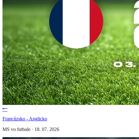
Francúzsko - Anglicko
MS vo futbale
·
18. 07. 2026