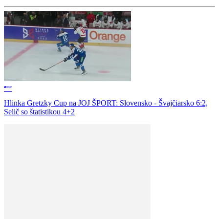
Hlinka Gretzky Cup na JOJ ŠPORT: Slovensko - Švajčiarsko 6:2,
Selič so štatistikou 4+2