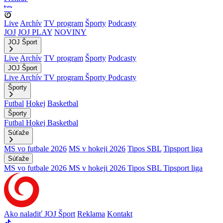
Live
Archív
TV program
Športy
Podcasty
JOJ
JOJ PLAY
NOVINY
JOJ Šport
Live
Archív
TV program
Športy
Podcasty
JOJ Šport
Live
Archív
TV program
Športy
Podcasty
Športy
Futbal
Hokej
Basketbal
Športy
Futbal
Hokej
Basketbal
Súťaže
MS vo futbale 2026
MS v hokeji 2026
Tipos SBL
Tipsport liga
Súťaže
MS vo futbale 2026
MS v hokeji 2026
Tipos SBL
Tipsport liga
Ako naladiť JOJ Šport
Reklama
Kontakt