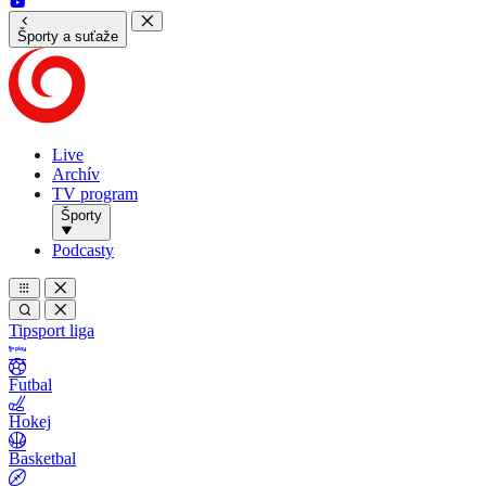
Športy a suťaže
Live
Archív
TV program
Športy
Podcasty
Tipsport liga
Futbal
Hokej
Basketbal