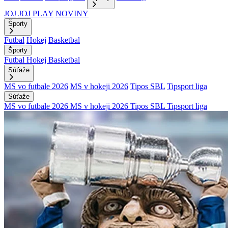
JOJ
JOJ PLAY
NOVINY
Športy
Futbal
Hokej
Basketbal
Športy
Futbal
Hokej
Basketbal
Súťaže
MS vo futbale 2026
MS v hokeji 2026
Tipos SBL
Tipsport liga
Súťaže
MS vo futbale 2026
MS v hokeji 2026
Tipos SBL
Tipsport liga