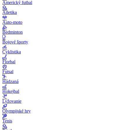
Americký futbal
Atletika
Auto-moto
Bedminton
Bojové športy
Cyklistika
Florbal
Futsal
Hádzaná
Hokejbal
Lyžovanie
Olympijské hry
Tenis