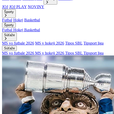
JOJ
JOJ PLAY
NOVINY
Športy
Futbal
Hokej
Basketbal
Športy
Futbal
Hokej
Basketbal
Súťaže
MS vo futbale 2026
MS v hokeji 2026
Tipos SBL
Tipsport liga
Súťaže
MS vo futbale 2026
MS v hokeji 2026
Tipos SBL
Tipsport liga