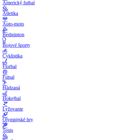
Americký futbal
Atletika
Auto-moto
Bedminton
Bojové športy
Cyklistika
Florbal
Futsal
Hádzaná
Hokejbal
Lyžovanie
Olympijské hry
Tenis