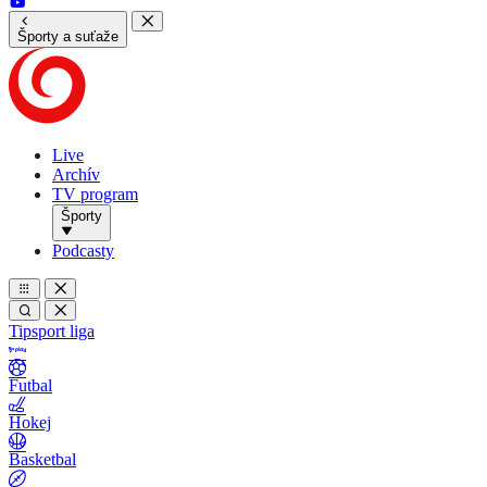
Športy a suťaže
Live
Archív
TV program
Športy
Podcasty
Tipsport liga
Futbal
Hokej
Basketbal