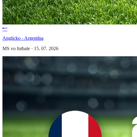
Anglicko - Argentína
MS vo futbale
·
15. 07. 2026