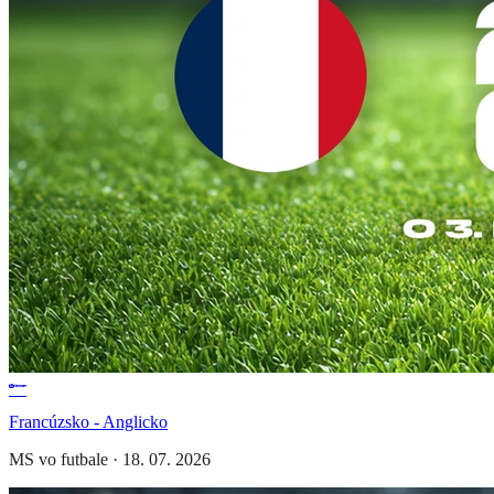
Francúzsko - Anglicko
MS vo futbale
·
18. 07. 2026