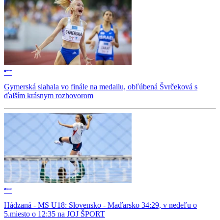
Gymerská siahala vo finále na medailu, obľúbená Švrčeková s
ďalším krásnym rozhovorom
Hádzaná - MS U18: Slovensko - Maďarsko 34:29, v nedeľu o
5.miesto o 12:35 na JOJ ŠPORT