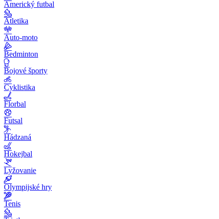
Americký futbal
Atletika
Auto-moto
Bedminton
Bojové športy
Cyklistika
Florbal
Futsal
Hádzaná
Hokejbal
Lyžovanie
Olympijské hry
Tenis