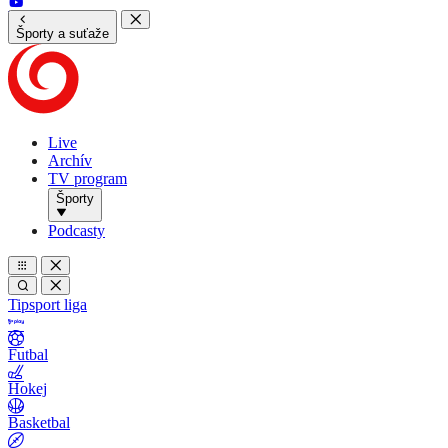
Športy a suťaže
Live
Archív
TV program
Športy
Podcasty
Tipsport liga
Futbal
Hokej
Basketbal