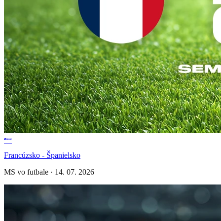
Francúzsko - Španielsko
MS vo futbale
·
14. 07. 2026