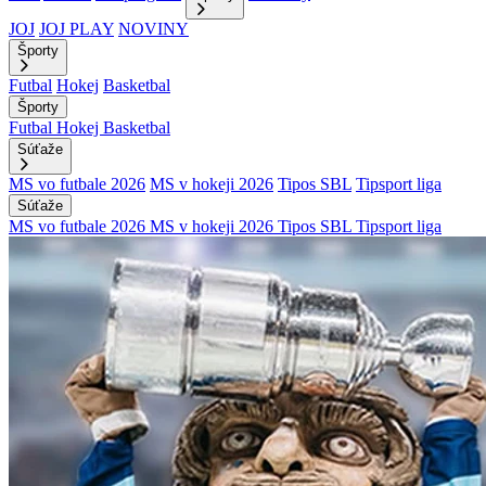
JOJ
JOJ PLAY
NOVINY
Športy
Futbal
Hokej
Basketbal
Športy
Futbal
Hokej
Basketbal
Súťaže
MS vo futbale 2026
MS v hokeji 2026
Tipos SBL
Tipsport liga
Súťaže
MS vo futbale 2026
MS v hokeji 2026
Tipos SBL
Tipsport liga