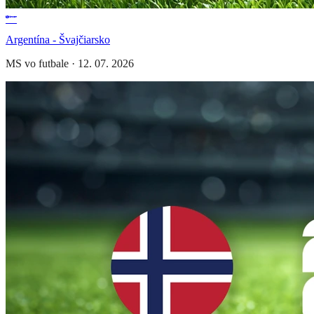
Argentína - Švajčiarsko
MS vo futbale
·
12. 07. 2026