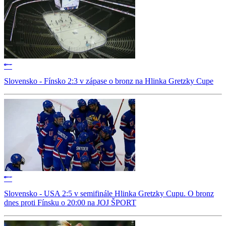
Slovensko - Fínsko 2:3 v zápase o bronz na Hlinka Gretzky Cupe
Slovensko - USA 2:5 v semifinále Hlinka Gretzky Cupu. O bronz
dnes proti Fínsku o 20:00 na JOJ ŠPORT