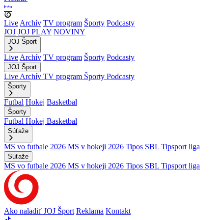
Live
Archív
TV program
Športy
Podcasty
JOJ
JOJ PLAY
NOVINY
JOJ Šport
Live
Archív
TV program
Športy
Podcasty
JOJ Šport
Live
Archív
TV program
Športy
Podcasty
Športy
Futbal
Hokej
Basketbal
Športy
Futbal
Hokej
Basketbal
Súťaže
MS vo futbale 2026
MS v hokeji 2026
Tipos SBL
Tipsport liga
Súťaže
MS vo futbale 2026
MS v hokeji 2026
Tipos SBL
Tipsport liga
Ako naladiť JOJ Šport
Reklama
Kontakt