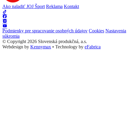
Ako naladiť JOJ Šport
Reklama
Kontakt
Podmienky pre spracovanie osobných údajov
Cookies
Nastavenia
súkromia
© Copyright 2026 Slovenská produkčná, a.s.
Webdesign by
Kennymax
•
Technology by
eFabrica