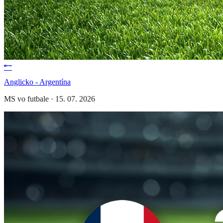
Anglicko - Argentína
MS vo futbale
·
15. 07. 2026