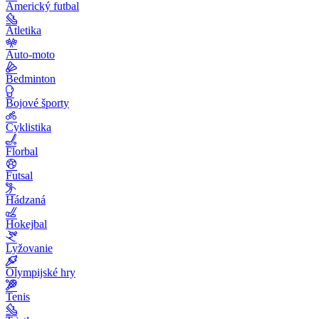
Americký futbal
Atletika
Auto-moto
Bedminton
Bojové športy
Cyklistika
Florbal
Futsal
Hádzaná
Hokejbal
Lyžovanie
Olympijské hry
Tenis