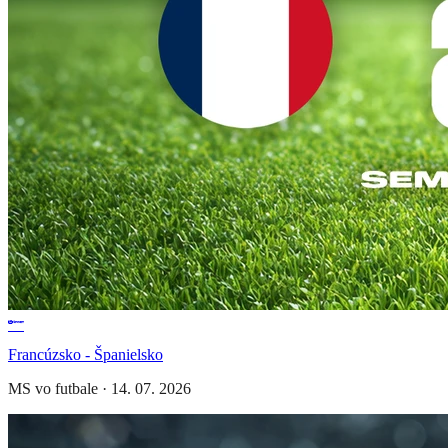
Francúzsko - Španielsko
MS vo futbale
·
14. 07. 2026