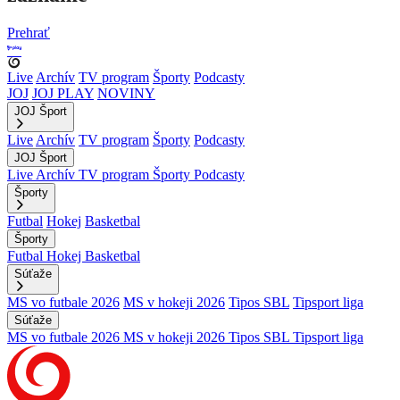
Prehrať
Live
Archív
TV program
Športy
Podcasty
JOJ
JOJ PLAY
NOVINY
JOJ Šport
Live
Archív
TV program
Športy
Podcasty
JOJ Šport
Live
Archív
TV program
Športy
Podcasty
Športy
Futbal
Hokej
Basketbal
Športy
Futbal
Hokej
Basketbal
Súťaže
MS vo futbale 2026
MS v hokeji 2026
Tipos SBL
Tipsport liga
Súťaže
MS vo futbale 2026
MS v hokeji 2026
Tipos SBL
Tipsport liga