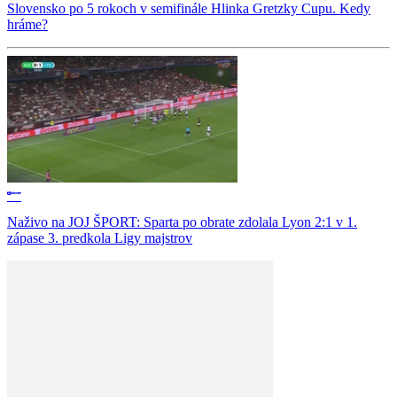
Slovensko po 5 rokoch v semifinále Hlinka Gretzky Cupu. Kedy
hráme?
Naživo na JOJ ŠPORT: Sparta po obrate zdolala Lyon 2:1 v 1.
zápase 3. predkola Ligy majstrov