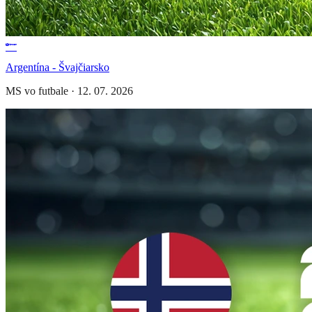
Argentína - Švajčiarsko
MS vo futbale
·
12. 07. 2026