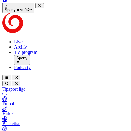
Športy a suťaže
Live
Archív
TV program
Športy
Podcasty
Tipsport liga
Futbal
Hokej
Basketbal