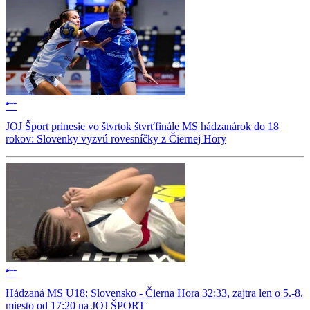
JOJ Šport prinesie vo štvrtok štvrťfinále MS hádzanárok do 18
rokov: Slovenky vyzvú rovesníčky z Čiernej Hory
Hádzaná MS U18: Slovensko - Čierna Hora 32:33, zajtra len o 5.-8.
miesto od 17:20 na JOJ ŠPORT