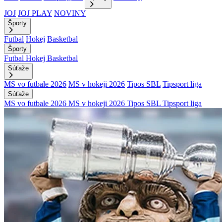
JOJ
JOJ PLAY
NOVINY
Športy
Futbal
Hokej
Basketbal
Športy
Futbal
Hokej
Basketbal
Súťaže
MS vo futbale 2026
MS v hokeji 2026
Tipos SBL
Tipsport liga
Súťaže
MS vo futbale 2026
MS v hokeji 2026
Tipos SBL
Tipsport liga