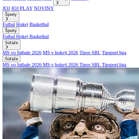
JOJ
JOJ PLAY
NOVINY
Športy
Futbal
Hokej
Basketbal
Športy
Futbal
Hokej
Basketbal
Súťaže
MS vo futbale 2026
MS v hokeji 2026
Tipos SBL
Tipsport liga
Súťaže
MS vo futbale 2026
MS v hokeji 2026
Tipos SBL
Tipsport liga