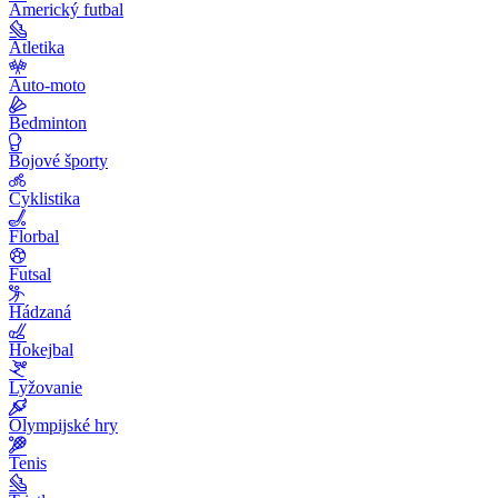
Americký futbal
Atletika
Auto-moto
Bedminton
Bojové športy
Cyklistika
Florbal
Futsal
Hádzaná
Hokejbal
Lyžovanie
Olympijské hry
Tenis