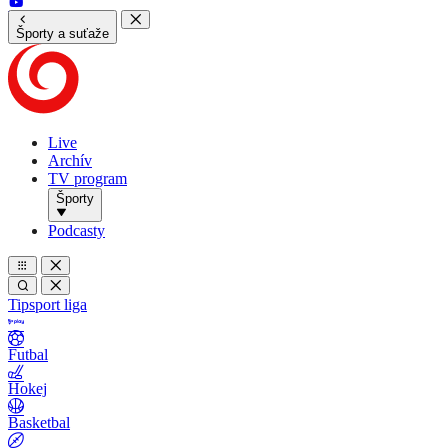
Športy a suťaže
Live
Archív
TV program
Športy
Podcasty
Tipsport liga
Futbal
Hokej
Basketbal