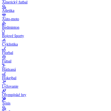
Americký futbal
Atletika
Auto-moto
Bedminton
Bojové športy
Cyklistika
Florbal
Futsal
Hádzaná
Hokejbal
Lyžovanie
Olympijské hry
Tenis