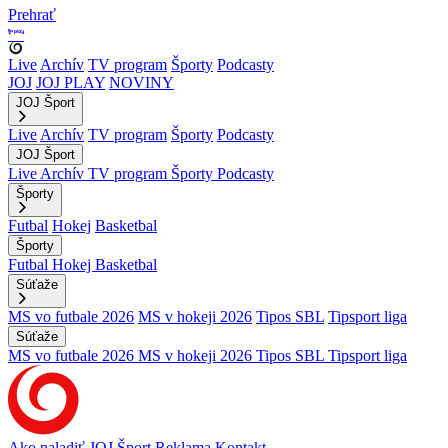
Prehrať
Live
Archív
TV program
Športy
Podcasty
JOJ
JOJ PLAY
NOVINY
JOJ Šport
Live
Archív
TV program
Športy
Podcasty
JOJ Šport
Live
Archív
TV program
Športy
Podcasty
Športy
Futbal
Hokej
Basketbal
Športy
Futbal
Hokej
Basketbal
Súťaže
MS vo futbale 2026
MS v hokeji 2026
Tipos SBL
Tipsport liga
Súťaže
MS vo futbale 2026
MS v hokeji 2026
Tipos SBL
Tipsport liga
Ako naladiť JOJ Šport
Reklama
Kontakt