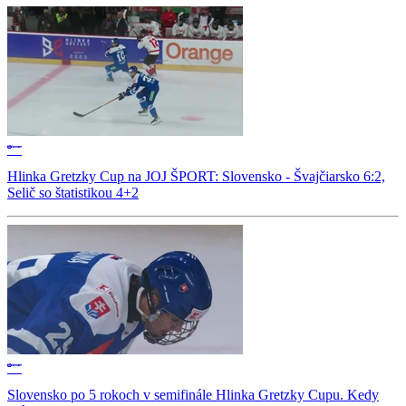
Hlinka Gretzky Cup na JOJ ŠPORT: Slovensko - Švajčiarsko 6:2,
Selič so štatistikou 4+2
Slovensko po 5 rokoch v semifinále Hlinka Gretzky Cupu. Kedy