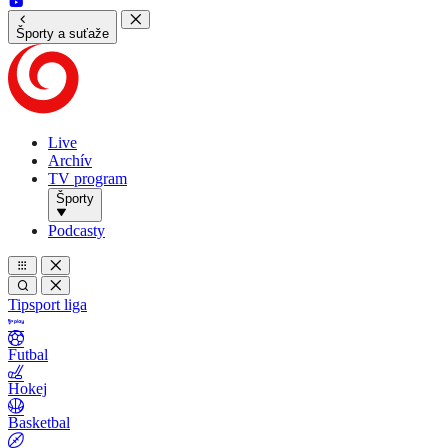
Športy a suťaže
Live
Archív
TV program
Športy
Podcasty
Tipsport liga
Futbal
Hokej
Basketbal