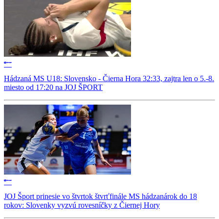
Hádzaná MS U18: Slovensko - Čierna Hora 32:33, zajtra len o 5.-8.
miesto od 17:20 na JOJ ŠPORT
JOJ Šport prinesie vo štvrtok štvrťfinále MS hádzanárok do 18
rokov: Slovenky vyzvú rovesníčky z Čiernej Hory