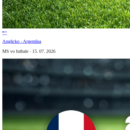
Anglicko - Argentína
MS vo futbale
·
15. 07. 2026