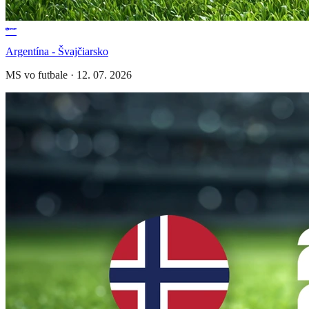
Argentína - Švajčiarsko
MS vo futbale
·
12. 07. 2026