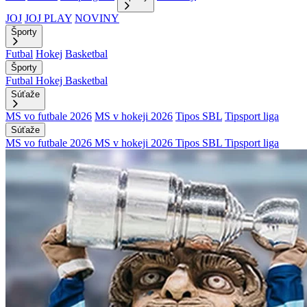
JOJ
JOJ PLAY
NOVINY
Športy
Futbal
Hokej
Basketbal
Športy
Futbal
Hokej
Basketbal
Súťaže
MS vo futbale 2026
MS v hokeji 2026
Tipos SBL
Tipsport liga
Súťaže
MS vo futbale 2026
MS v hokeji 2026
Tipos SBL
Tipsport liga