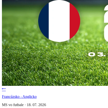
Francúzsko - Anglicko
MS vo futbale
·
18. 07. 2026