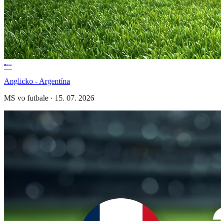
Anglicko - Argentína
MS vo futbale
·
15. 07. 2026