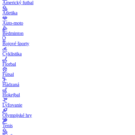
Americký futbal
Atletika
Auto-moto
Bedminton
Bojové športy
Cyklistika
Florbal
Futsal
Hádzaná
Hokejbal
Lyžovanie
Olympijské hry
Tenis