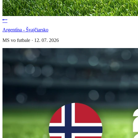
Argentína - Švajčiarsko
MS vo futbale
·
12. 07. 2026