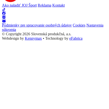
Ako naladiť JOJ Šport
Reklama
Kontakt
Podmienky pre spracovanie osobných údajov
Cookies
Nastavenia
súkromia
© Copyright 2026 Slovenská produkčná, a.s.
Webdesign by
Kennymax
•
Technology by
eFabrica