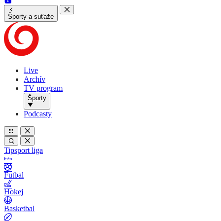
Športy a suťaže
Live
Archív
TV program
Športy
Podcasty
Tipsport liga
Futbal
Hokej
Basketbal