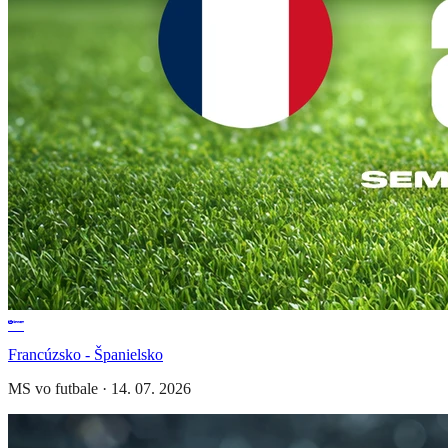
Francúzsko - Španielsko
MS vo futbale
·
14. 07. 2026