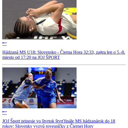
Hádzaná MS U18: Slovensko - Čierna Hora 32:33, zajtra len o 5.-8.
miesto od 17:20 na JOJ ŠPORT
JOJ Šport prinesie vo štvrtok štvrťfinále MS hádzanárok do 18
rokov: Slovenky vyzvú rovesníčky z Čiernej Hory