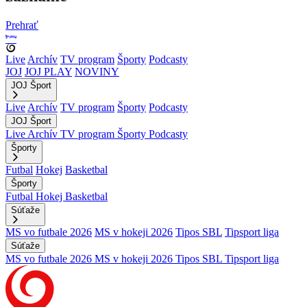
Prehrať
Live
Archív
TV program
Športy
Podcasty
JOJ
JOJ PLAY
NOVINY
JOJ Šport
Live
Archív
TV program
Športy
Podcasty
JOJ Šport
Live
Archív
TV program
Športy
Podcasty
Športy
Futbal
Hokej
Basketbal
Športy
Futbal
Hokej
Basketbal
Súťaže
MS vo futbale 2026
MS v hokeji 2026
Tipos SBL
Tipsport liga
Súťaže
MS vo futbale 2026
MS v hokeji 2026
Tipos SBL
Tipsport liga