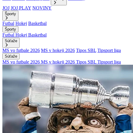
JOJ
JOJ PLAY
NOVINY
Športy
Futbal
Hokej
Basketbal
Športy
Futbal
Hokej
Basketbal
Súťaže
MS vo futbale 2026
MS v hokeji 2026
Tipos SBL
Tipsport liga
Súťaže
MS vo futbale 2026
MS v hokeji 2026
Tipos SBL
Tipsport liga