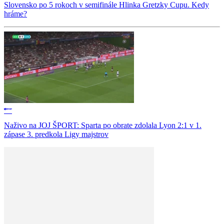
Slovensko po 5 rokoch v semifinále Hlinka Gretzky Cupu. Kedy
hráme?
Naživo na JOJ ŠPORT: Sparta po obrate zdolala Lyon 2:1 v 1.
zápase 3. predkola Ligy majstrov