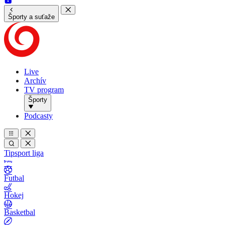
Športy a suťaže
Live
Archív
TV program
Športy
Podcasty
Tipsport liga
Futbal
Hokej
Basketbal