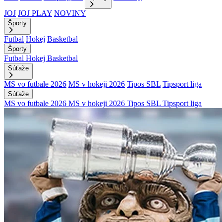
JOJ
JOJ PLAY
NOVINY
Športy
Futbal
Hokej
Basketbal
Športy
Futbal
Hokej
Basketbal
Súťaže
MS vo futbale 2026
MS v hokeji 2026
Tipos SBL
Tipsport liga
Súťaže
MS vo futbale 2026
MS v hokeji 2026
Tipos SBL
Tipsport liga