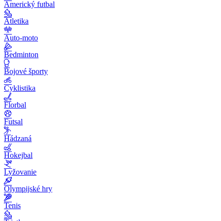
Americký futbal
Atletika
Auto-moto
Bedminton
Bojové športy
Cyklistika
Florbal
Futsal
Hádzaná
Hokejbal
Lyžovanie
Olympijské hry
Tenis