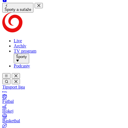
Športy a suťaže
Live
Archív
TV program
Športy
Podcasty
Tipsport liga
Futbal
Hokej
Basketbal