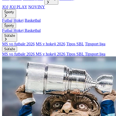
JOJ
JOJ PLAY
NOVINY
Športy
Futbal
Hokej
Basketbal
Športy
Futbal
Hokej
Basketbal
Súťaže
MS vo futbale 2026
MS v hokeji 2026
Tipos SBL
Tipsport liga
Súťaže
MS vo futbale 2026
MS v hokeji 2026
Tipos SBL
Tipsport liga