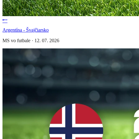
Argentína - Švajčiarsko
MS vo futbale
·
12. 07. 2026