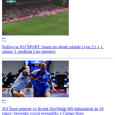
Naživo na JOJ ŠPORT: Sparta po obrate zdolala Lyon 2:1 v 1.
zápase 3. predkola Ligy majstrov
JOJ Šport prinesie vo štvrtok štvrťfinále MS hádzanárok do 18
rokov: Slovenky vyzvú rovesníčky z Čiernej Hory