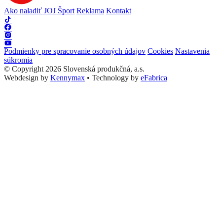
Ako naladiť JOJ Šport
Reklama
Kontakt
Podmienky pre spracovanie osobných údajov
Cookies
Nastavenia
súkromia
© Copyright 2026 Slovenská produkčná, a.s.
Webdesign by
Kennymax
•
Technology by
eFabrica