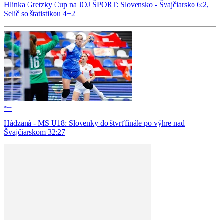
Hlinka Gretzky Cup na JOJ ŠPORT: Slovensko - Švajčiarsko 6:2,
Selič so štatistikou 4+2
Hádzaná - MS U18: Slovenky do štvrťfinále po výhre nad
Švajčiarskom 32:27