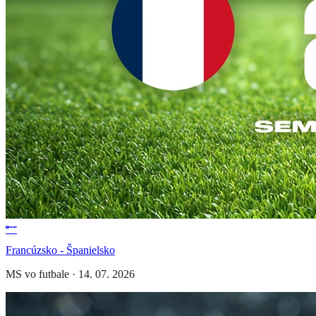
Francúzsko - Španielsko
MS vo futbale
·
14. 07. 2026