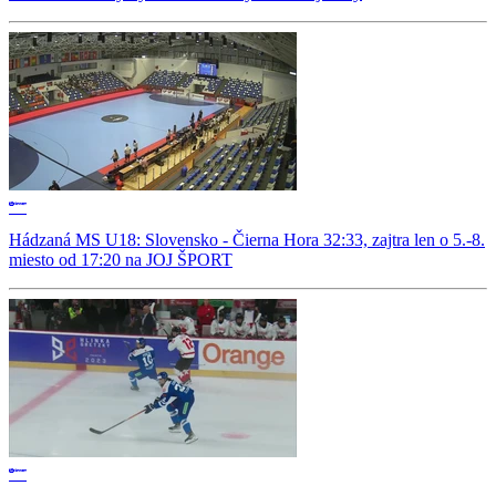
Hádzaná MS U18: Slovensko - Čierna Hora 32:33, zajtra len o 5.-8.
miesto od 17:20 na JOJ ŠPORT