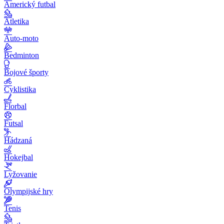
Americký futbal
Atletika
Auto-moto
Bedminton
Bojové športy
Cyklistika
Florbal
Futsal
Hádzaná
Hokejbal
Lyžovanie
Olympijské hry
Tenis