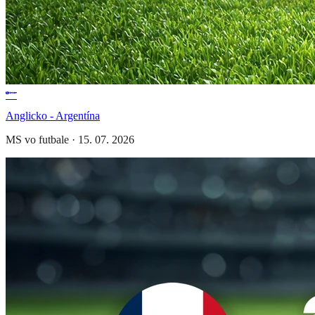
Anglicko - Argentína
MS vo futbale
·
15. 07. 2026