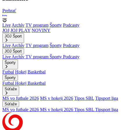
Prehrať
Live
Archív
TV program
Športy
Podcasty
JOJ
JOJ PLAY
NOVINY
JOJ Šport
Live
Archív
TV program
Športy
Podcasty
JOJ Šport
Live
Archív
TV program
Športy
Podcasty
Športy
Futbal
Hokej
Basketbal
Športy
Futbal
Hokej
Basketbal
Súťaže
MS vo futbale 2026
MS v hokeji 2026
Tipos SBL
Tipsport liga
Súťaže
MS vo futbale 2026
MS v hokeji 2026
Tipos SBL
Tipsport liga