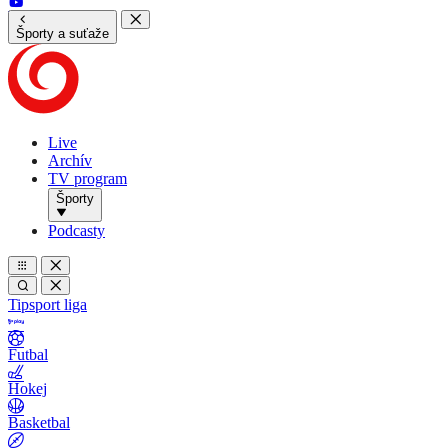
Športy a suťaže
Live
Archív
TV program
Športy
Podcasty
Tipsport liga
Futbal
Hokej
Basketbal