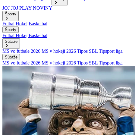
JOJ
JOJ PLAY
NOVINY
Športy
Futbal
Hokej
Basketbal
Športy
Futbal
Hokej
Basketbal
Súťaže
MS vo futbale 2026
MS v hokeji 2026
Tipos SBL
Tipsport liga
Súťaže
MS vo futbale 2026
MS v hokeji 2026
Tipos SBL
Tipsport liga