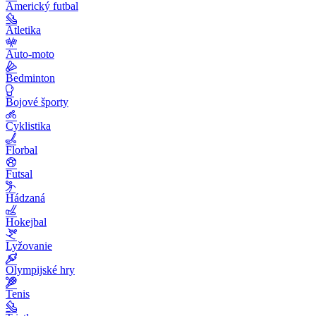
Americký futbal
Atletika
Auto-moto
Bedminton
Bojové športy
Cyklistika
Florbal
Futsal
Hádzaná
Hokejbal
Lyžovanie
Olympijské hry
Tenis