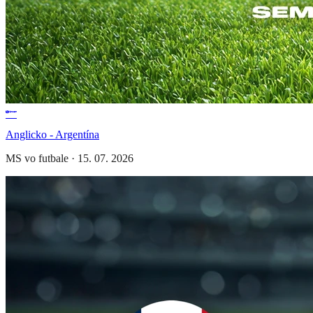
Anglicko - Argentína
MS vo futbale
·
15. 07. 2026