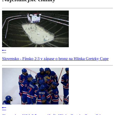
Slovensko - Fínsko 2:3 v zápase o bronz na Hlinka Gretzky Cupe