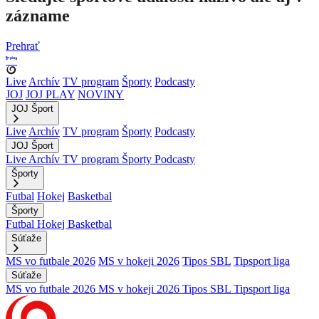
zázname
Prehrať
Live
Archív
TV program
Športy
Podcasty
JOJ
JOJ PLAY
NOVINY
JOJ Šport
Live
Archív
TV program
Športy
Podcasty
JOJ Šport
Live
Archív
TV program
Športy
Podcasty
Športy
Futbal
Hokej
Basketbal
Športy
Futbal
Hokej
Basketbal
Súťaže
MS vo futbale 2026
MS v hokeji 2026
Tipos SBL
Tipsport liga
Súťaže
MS vo futbale 2026
MS v hokeji 2026
Tipos SBL
Tipsport liga