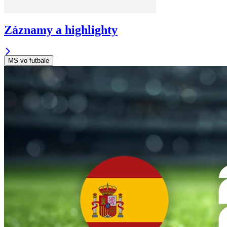
Záznamy a highlighty
MS vo futbale