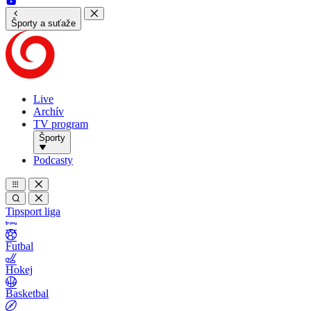
Športy a suťaže
Live
Archív
TV program
Športy
Podcasty
Tipsport liga
Futbal
Hokej
Basketbal