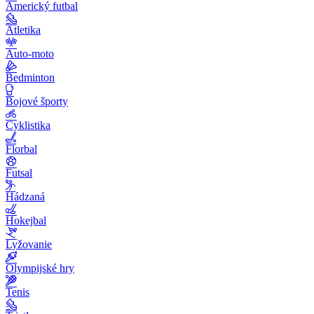
Americký futbal
Atletika
Auto-moto
Bedminton
Bojové športy
Cyklistika
Florbal
Futsal
Hádzaná
Hokejbal
Lyžovanie
Olympijské hry
Tenis