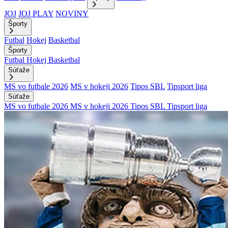
JOJ
JOJ PLAY
NOVINY
Športy
Futbal
Hokej
Basketbal
Športy
Futbal
Hokej
Basketbal
Súťaže
MS vo futbale 2026
MS v hokeji 2026
Tipos SBL
Tipsport liga
Súťaže
MS vo futbale 2026
MS v hokeji 2026
Tipos SBL
Tipsport liga