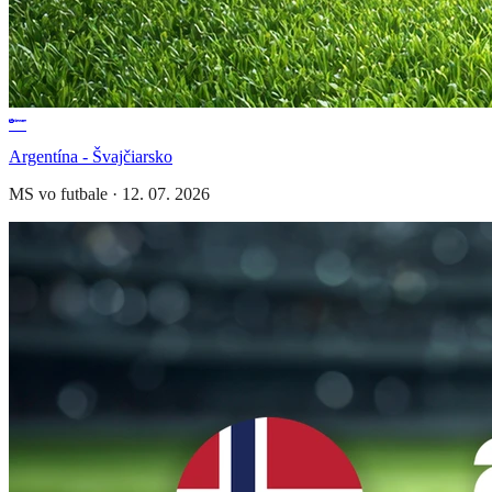
Argentína - Švajčiarsko
MS vo futbale
·
12. 07. 2026