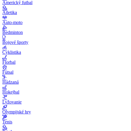
Americký futbal
Atletika
Auto-moto
Bedminton
Bojové športy
Cyklistika
Florbal
Futsal
Hádzaná
Hokejbal
Lyžovanie
Olympijské hry
Tenis