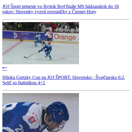
JOJ Šport prinesie vo štvrtok štvrťfinále MS hádzanárok do 18
rokov: Slovenky vyzvú rovesníčky z Čiernej Hory
Hlinka Gretzky Cup na JOJ ŠPORT: Slovensko - Švajčiarsko 6:2,
Selič so štatistikou 4+2