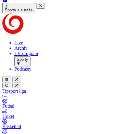
Športy a suťaže
Live
Archív
TV program
Športy
Podcasty
Tipsport liga
Futbal
Hokej
Basketbal