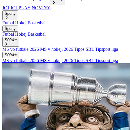
JOJ
JOJ PLAY
NOVINY
Športy
Futbal
Hokej
Basketbal
Športy
Futbal
Hokej
Basketbal
Súťaže
MS vo futbale 2026
MS v hokeji 2026
Tipos SBL
Tipsport liga
Súťaže
MS vo futbale 2026
MS v hokeji 2026
Tipos SBL
Tipsport liga