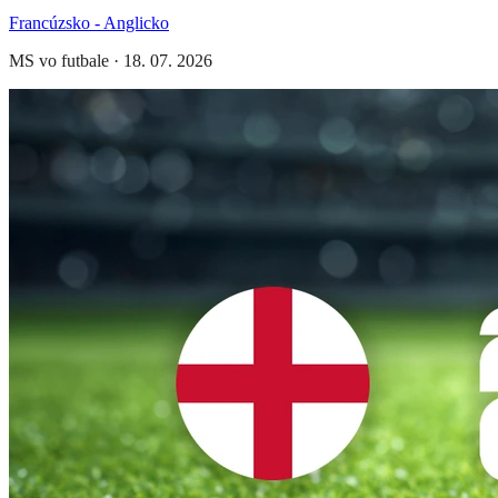
Francúzsko - Anglicko
MS vo futbale
·
18. 07. 2026