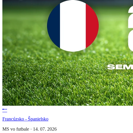
Francúzsko - Španielsko
MS vo futbale
·
14. 07. 2026