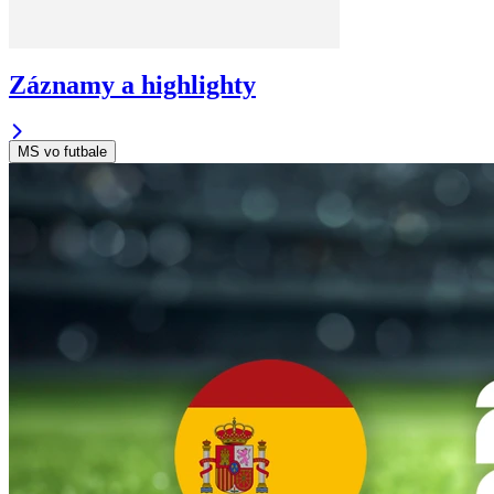
Záznamy a highlighty
MS vo futbale