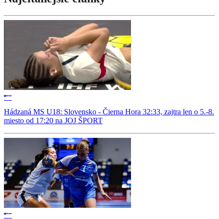
Hádzaná MS U18: Slovensko - Čierna Hora 32:33, zajtra len o 5.-8.
miesto od 17:20 na JOJ ŠPORT