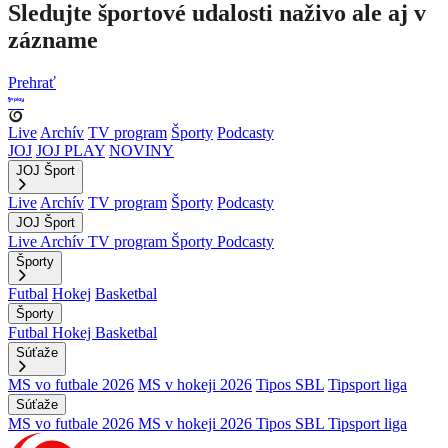
Sledujte športové udalosti naživo ale aj v
zázname
Prehrať
Live
Archív
TV program
Športy
Podcasty
JOJ
JOJ PLAY
NOVINY
JOJ Šport
Live
Archív
TV program
Športy
Podcasty
JOJ Šport
Live
Archív
TV program
Športy
Podcasty
Športy
Futbal
Hokej
Basketbal
Športy
Futbal
Hokej
Basketbal
Súťaže
MS vo futbale 2026
MS v hokeji 2026
Tipos SBL
Tipsport liga
Súťaže
MS vo futbale 2026
MS v hokeji 2026
Tipos SBL
Tipsport liga