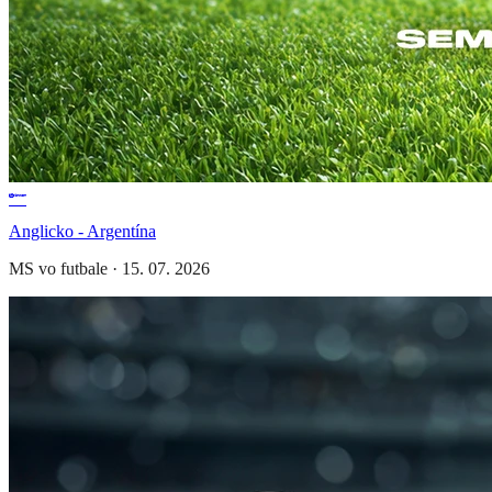
Anglicko - Argentína
MS vo futbale
·
15. 07. 2026