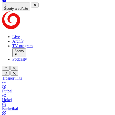
Športy a suťaže
Live
Archív
TV program
Športy
Podcasty
Tipsport liga
Futbal
Hokej
Basketbal