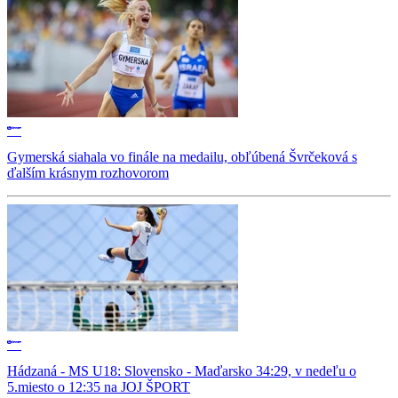
Gymerská siahala vo finále na medailu, obľúbená Švrčeková s
ďalším krásnym rozhovorom
Hádzaná - MS U18: Slovensko - Maďarsko 34:29, v nedeľu o
5.miesto o 12:35 na JOJ ŠPORT