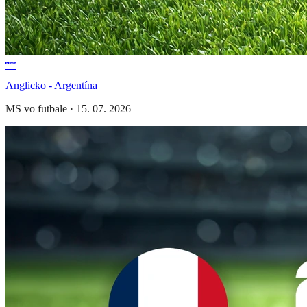
Anglicko - Argentína
MS vo futbale
·
15. 07. 2026