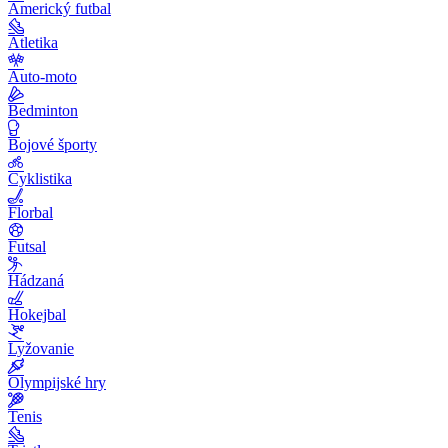
Americký futbal
Atletika
Auto-moto
Bedminton
Bojové športy
Cyklistika
Florbal
Futsal
Hádzaná
Hokejbal
Lyžovanie
Olympijské hry
Tenis