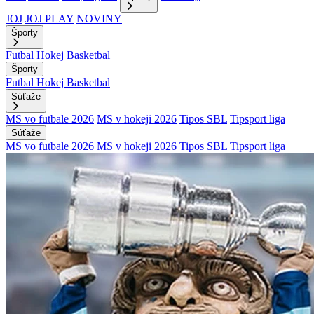
JOJ
JOJ PLAY
NOVINY
Športy
Futbal
Hokej
Basketbal
Športy
Futbal
Hokej
Basketbal
Súťaže
MS vo futbale 2026
MS v hokeji 2026
Tipos SBL
Tipsport liga
Súťaže
MS vo futbale 2026
MS v hokeji 2026
Tipos SBL
Tipsport liga