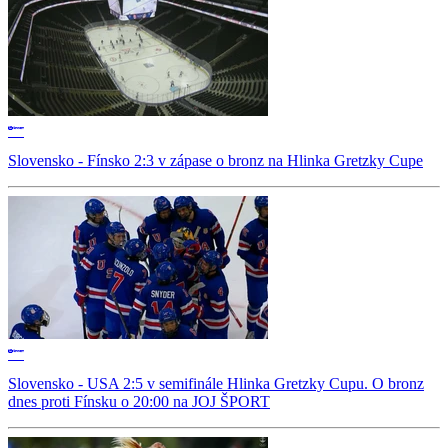
Slovensko - Fínsko 2:3 v zápase o bronz na Hlinka Gretzky Cupe
Slovensko - USA 2:5 v semifinále Hlinka Gretzky Cupu. O bronz
dnes proti Fínsku o 20:00 na JOJ ŠPORT