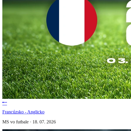
Francúzsko - Anglicko
MS vo futbale
·
18. 07. 2026