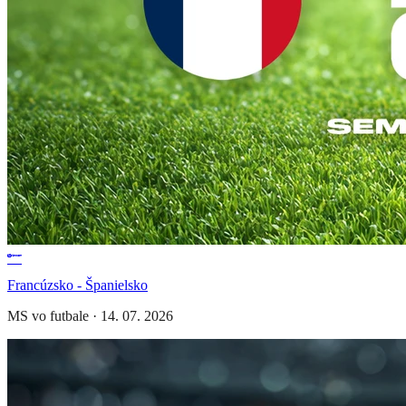
Francúzsko - Španielsko
MS vo futbale
·
14. 07. 2026