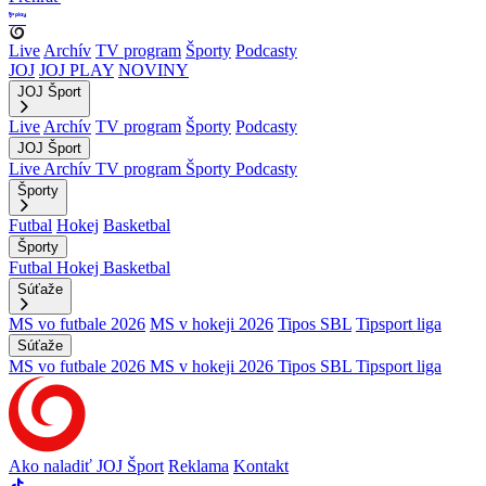
Live
Archív
TV program
Športy
Podcasty
JOJ
JOJ PLAY
NOVINY
JOJ Šport
Live
Archív
TV program
Športy
Podcasty
JOJ Šport
Live
Archív
TV program
Športy
Podcasty
Športy
Futbal
Hokej
Basketbal
Športy
Futbal
Hokej
Basketbal
Súťaže
MS vo futbale 2026
MS v hokeji 2026
Tipos SBL
Tipsport liga
Súťaže
MS vo futbale 2026
MS v hokeji 2026
Tipos SBL
Tipsport liga
Ako naladiť JOJ Šport
Reklama
Kontakt