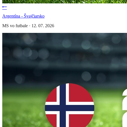
Argentína - Švajčiarsko
MS vo futbale
·
12. 07. 2026