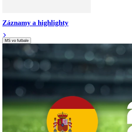
Záznamy a highlighty
MS vo futbale