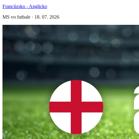
Francúzsko - Anglicko
MS vo futbale
·
18. 07. 2026