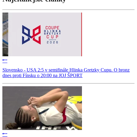
Slovensko - USA 2:5 v semifinále Hlinka Gretzky Cupu. O bronz
dnes proti Fínsku o 20:00 na JOJ ŠPORT