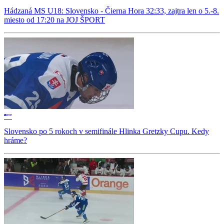
Hádzaná MS U18: Slovensko - Čierna Hora 32:33, zajtra len o 5.-8.
miesto od 17:20 na JOJ ŠPORT
Slovensko po 5 rokoch v semifinále Hlinka Gretzky Cupu. Kedy
hráme?