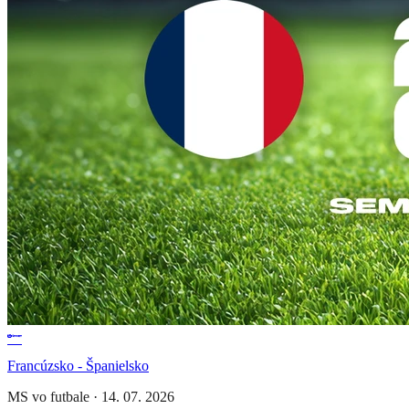
Francúzsko - Španielsko
MS vo futbale
·
14. 07. 2026