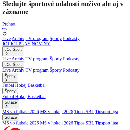
Sledujte športové udalosti naživo ale aj v
zázname
Prehrať
Live
Archív
TV program
Športy
Podcasty
JOJ
JOJ PLAY
NOVINY
JOJ Šport
Live
Archív
TV program
Športy
Podcasty
JOJ Šport
Live
Archív
TV program
Športy
Podcasty
Športy
Futbal
Hokej
Basketbal
Športy
Futbal
Hokej
Basketbal
Súťaže
MS vo futbale 2026
MS v hokeji 2026
Tipos SBL
Tipsport liga
Súťaže
MS vo futbale 2026
MS v hokeji 2026
Tipos SBL
Tipsport liga