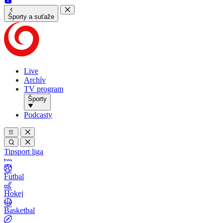
Športy a suťaže
Live
Archív
TV program
Športy
Podcasty
Tipsport liga
Futbal
Hokej
Basketbal