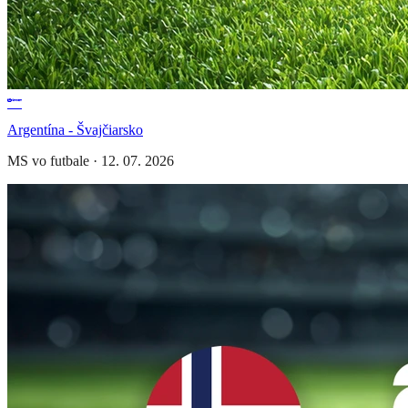
Argentína - Švajčiarsko
MS vo futbale
·
12. 07. 2026