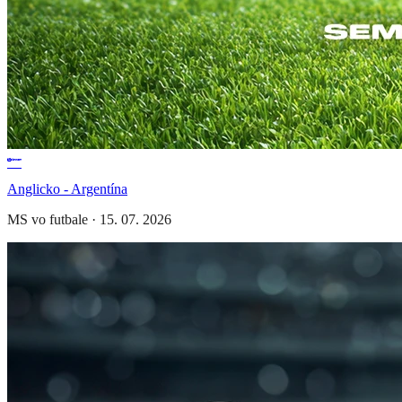
Anglicko - Argentína
MS vo futbale
·
15. 07. 2026