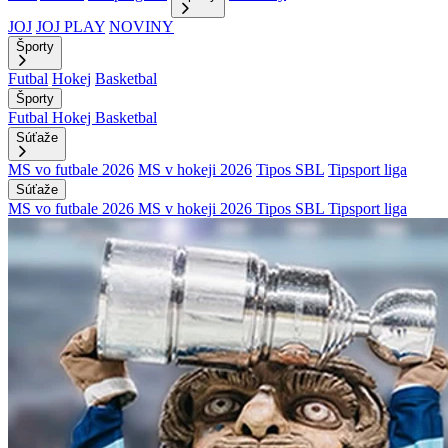
JOJ
JOJ PLAY
NOVINY
Športy
Futbal
Hokej
Basketbal
Športy
Futbal
Hokej
Basketbal
Súťaže
MS vo futbale 2026
MS v hokeji 2026
Tipos SBL
Tipsport liga
Súťaže
MS vo futbale 2026
MS v hokeji 2026
Tipos SBL
Tipsport liga