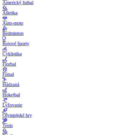
Americký futbal
Atletika
Auto-moto
Bedminton
Bojové športy
Cyklistika
Florbal
Futsal
Hádzaná
Hokejbal
Lyžovanie
Olympijské hry
Tenis