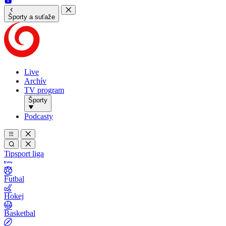
Športy a suťaže
Live
Archív
TV program
Športy
Podcasty
Tipsport liga
Futbal
Hokej
Basketbal