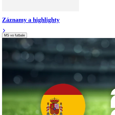
Záznamy a highlighty
MS vo futbale