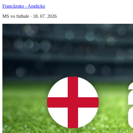
Francúzsko - Anglicko
MS vo futbale
·
18. 07. 2026