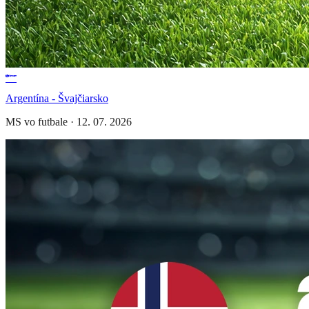
Argentína - Švajčiarsko
MS vo futbale
·
12. 07. 2026