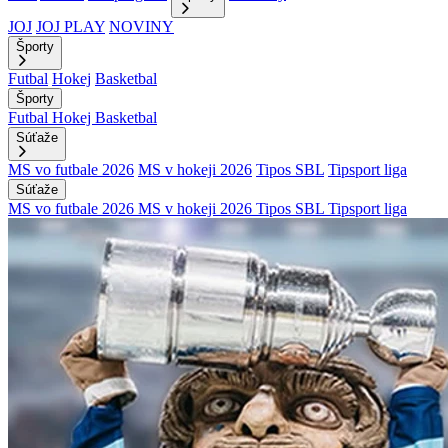
JOJ
JOJ PLAY
NOVINY
Športy
Futbal
Hokej
Basketbal
Športy
Futbal
Hokej
Basketbal
Súťaže
MS vo futbale 2026
MS v hokeji 2026
Tipos SBL
Tipsport liga
Súťaže
MS vo futbale 2026
MS v hokeji 2026
Tipos SBL
Tipsport liga