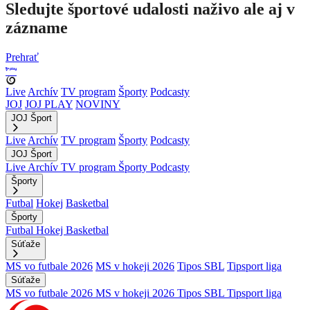
Sledujte športové udalosti naživo ale aj v
zázname
Prehrať
Live
Archív
TV program
Športy
Podcasty
JOJ
JOJ PLAY
NOVINY
JOJ Šport
Live
Archív
TV program
Športy
Podcasty
JOJ Šport
Live
Archív
TV program
Športy
Podcasty
Športy
Futbal
Hokej
Basketbal
Športy
Futbal
Hokej
Basketbal
Súťaže
MS vo futbale 2026
MS v hokeji 2026
Tipos SBL
Tipsport liga
Súťaže
MS vo futbale 2026
MS v hokeji 2026
Tipos SBL
Tipsport liga