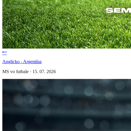
Anglicko - Argentína
MS vo futbale
·
15. 07. 2026