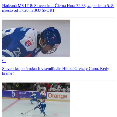
Hádzaná MS U18: Slovensko - Čierna Hora 32:33, zajtra len o 5.-8.
miesto od 17:20 na JOJ ŠPORT
Slovensko po 5 rokoch v semifinále Hlinka Gretzky Cupu. Kedy
hráme?