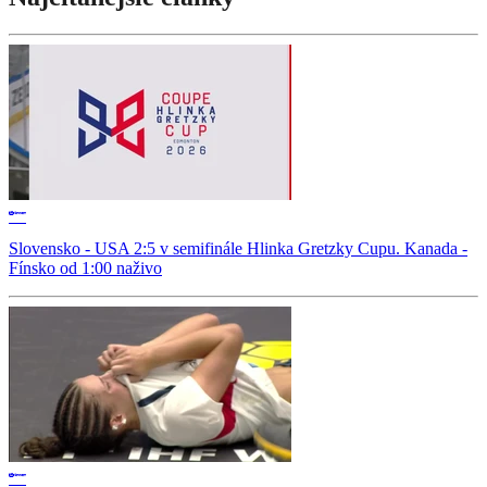
Slovensko - USA 2:5 v semifinále Hlinka Gretzky Cupu. Kanada -
Fínsko od 1:00 naživo