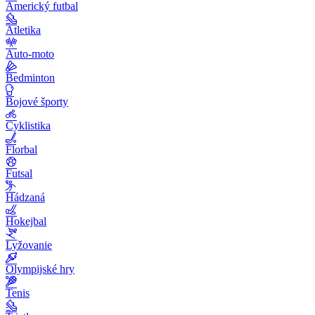
Americký futbal
Atletika
Auto-moto
Bedminton
Bojové športy
Cyklistika
Florbal
Futsal
Hádzaná
Hokejbal
Lyžovanie
Olympijské hry
Tenis