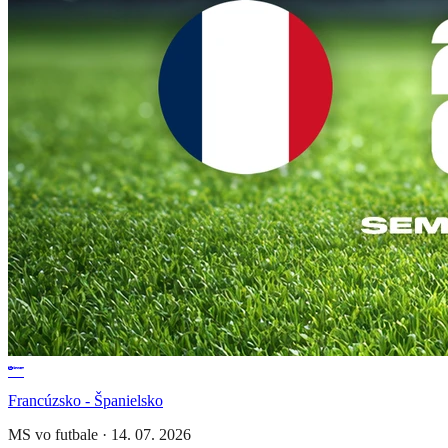
Francúzsko - Španielsko
MS vo futbale
·
14. 07. 2026