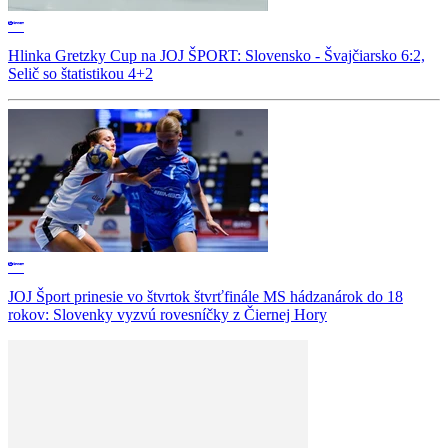
Hlinka Gretzky Cup na JOJ ŠPORT: Slovensko - Švajčiarsko 6:2,
Selič so štatistikou 4+2
JOJ Šport prinesie vo štvrtok štvrťfinále MS hádzanárok do 18
rokov: Slovenky vyzvú rovesníčky z Čiernej Hory