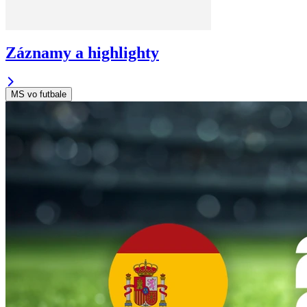
Záznamy a highlighty
MS vo futbale