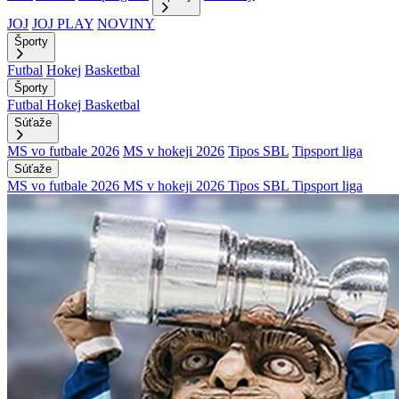
JOJ
JOJ PLAY
NOVINY
Športy
Futbal
Hokej
Basketbal
Športy
Futbal
Hokej
Basketbal
Súťaže
MS vo futbale 2026
MS v hokeji 2026
Tipos SBL
Tipsport liga
Súťaže
MS vo futbale 2026
MS v hokeji 2026
Tipos SBL
Tipsport liga