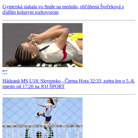
Gymerská siahala vo finále na medailu, obľúbená Švrčeková s
ďalším krásnym rozhovorom
Hádzaná MS U18: Slovensko - Čierna Hora 32:33, zajtra len o 5.-8.
miesto od 17:20 na JOJ ŠPORT