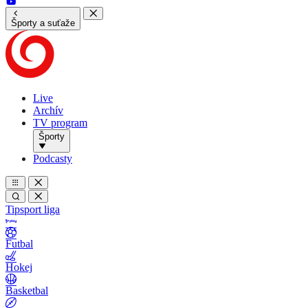
Športy a suťaže
Live
Archív
TV program
Športy
Podcasty
Tipsport liga
Futbal
Hokej
Basketbal