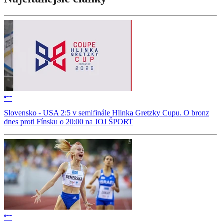
Slovensko - USA 2:5 v semifinále Hlinka Gretzky Cupu. O bronz
dnes proti Fínsku o 20:00 na JOJ ŠPORT