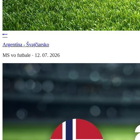
Argentína - Švajčiarsko
MS vo futbale
·
12. 07. 2026