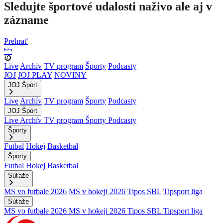
Sledujte športové udalosti naživo ale aj v
zázname
Prehrať
Live
Archív
TV program
Športy
Podcasty
JOJ
JOJ PLAY
NOVINY
JOJ Šport
Live
Archív
TV program
Športy
Podcasty
JOJ Šport
Live
Archív
TV program
Športy
Podcasty
Športy
Futbal
Hokej
Basketbal
Športy
Futbal
Hokej
Basketbal
Súťaže
MS vo futbale 2026
MS v hokeji 2026
Tipos SBL
Tipsport liga
Súťaže
MS vo futbale 2026
MS v hokeji 2026
Tipos SBL
Tipsport liga