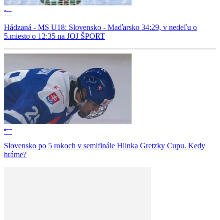
Hádzaná - MS U18: Slovensko - Maďarsko 34:29, v nedeľu o
5.miesto o 12:35 na JOJ ŠPORT
Slovensko po 5 rokoch v semifinále Hlinka Gretzky Cupu. Kedy
hráme?