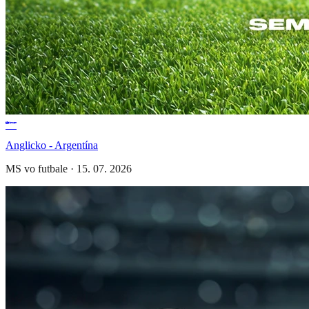
Anglicko - Argentína
MS vo futbale
·
15. 07. 2026