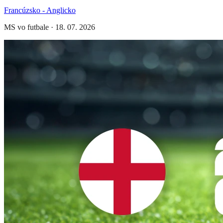
Francúzsko - Anglicko
MS vo futbale
·
18. 07. 2026