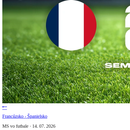
Francúzsko - Španielsko
MS vo futbale
·
14. 07. 2026