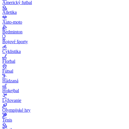
Americký futbal
Atletika
Auto-moto
Bedminton
Bojové športy
Cyklistika
Florbal
Futsal
Hádzaná
Hokejbal
Lyžovanie
Olympijské hry
Tenis