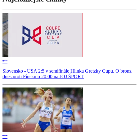
Slovensko - USA 2:5 v semifinále Hlinka Gretzky Cupu. O bronz
dnes proti Fínsku o 20:00 na JOJ ŠPORT