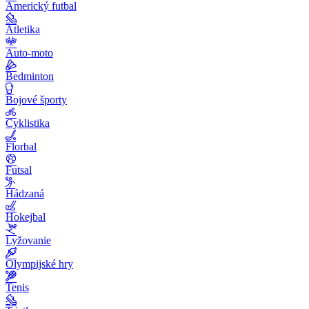
Americký futbal
Atletika
Auto-moto
Bedminton
Bojové športy
Cyklistika
Florbal
Futsal
Hádzaná
Hokejbal
Lyžovanie
Olympijské hry
Tenis