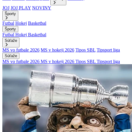
JOJ
JOJ PLAY
NOVINY
Športy
Futbal
Hokej
Basketbal
Športy
Futbal
Hokej
Basketbal
Súťaže
MS vo futbale 2026
MS v hokeji 2026
Tipos SBL
Tipsport liga
Súťaže
MS vo futbale 2026
MS v hokeji 2026
Tipos SBL
Tipsport liga