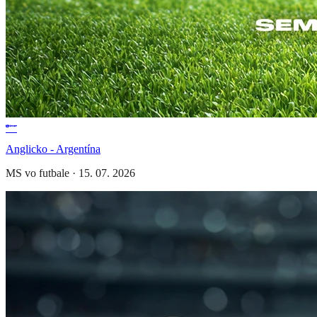
Anglicko - Argentína
MS vo futbale
·
15. 07. 2026