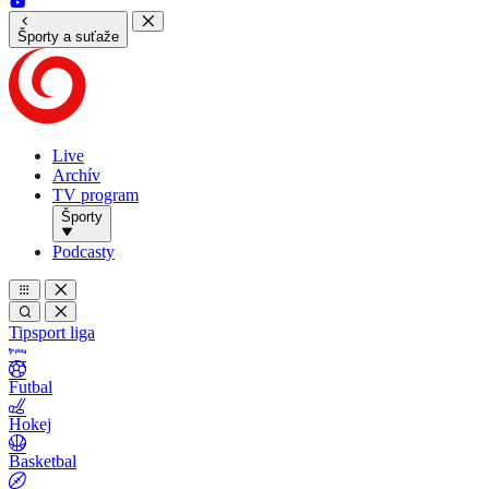
Športy a suťaže
Live
Archív
TV program
Športy
Podcasty
Tipsport liga
Futbal
Hokej
Basketbal