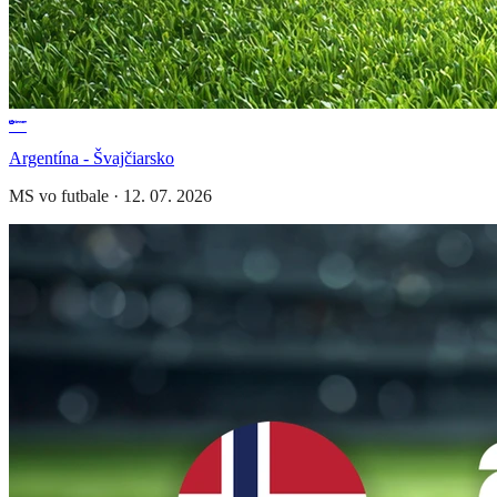
Argentína - Švajčiarsko
MS vo futbale
·
12. 07. 2026