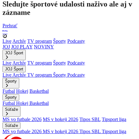
Sledujte športové udalosti naživo ale aj v
zázname
Prehrať
Live
Archív
TV program
Športy
Podcasty
JOJ
JOJ PLAY
NOVINY
JOJ Šport
Live
Archív
TV program
Športy
Podcasty
JOJ Šport
Live
Archív
TV program
Športy
Podcasty
Športy
Futbal
Hokej
Basketbal
Športy
Futbal
Hokej
Basketbal
Súťaže
MS vo futbale 2026
MS v hokeji 2026
Tipos SBL
Tipsport liga
Súťaže
MS vo futbale 2026
MS v hokeji 2026
Tipos SBL
Tipsport liga