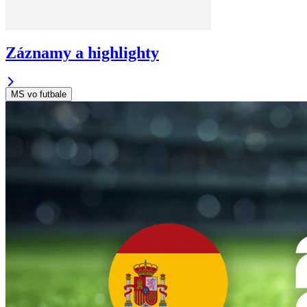
Záznamy a highlighty
MS vo futbale