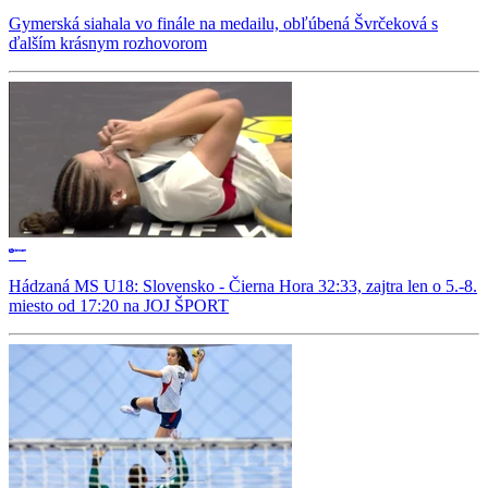
Gymerská siahala vo finále na medailu, obľúbená Švrčeková s
ďalším krásnym rozhovorom
Hádzaná MS U18: Slovensko - Čierna Hora 32:33, zajtra len o 5.-8.
miesto od 17:20 na JOJ ŠPORT