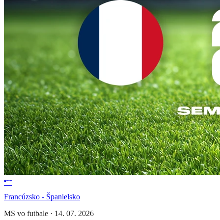
Francúzsko - Španielsko
MS vo futbale
·
14. 07. 2026