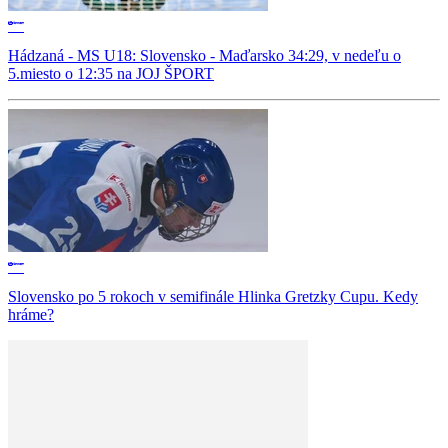
Hádzaná - MS U18: Slovensko - Maďarsko 34:29, v nedeľu o
5.miesto o 12:35 na JOJ ŠPORT
Slovensko po 5 rokoch v semifinále Hlinka Gretzky Cupu. Kedy
hráme?