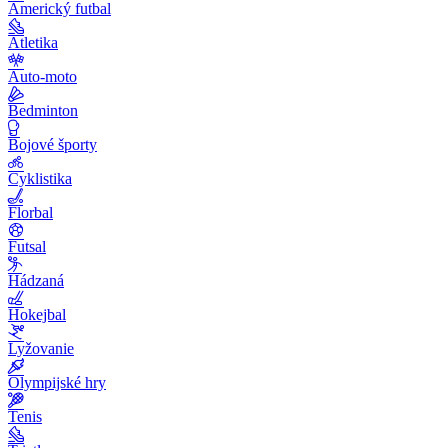
Americký futbal
Atletika
Auto-moto
Bedminton
Bojové športy
Cyklistika
Florbal
Futsal
Hádzaná
Hokejbal
Lyžovanie
Olympijské hry
Tenis