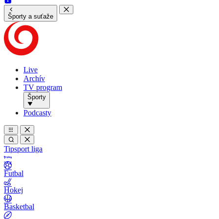
Športy a suťaže
Live
Archív
TV program
Športy
Podcasty
Tipsport liga
Futbal
Hokej
Basketbal