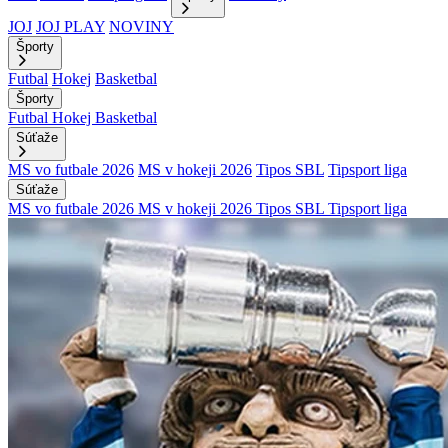
JOJ
JOJ PLAY
NOVINY
Športy
Futbal
Hokej
Basketbal
Športy
Futbal
Hokej
Basketbal
Súťaže
MS vo futbale 2026
MS v hokeji 2026
Tipos SBL
Tipsport liga
Súťaže
MS vo futbale 2026
MS v hokeji 2026
Tipos SBL
Tipsport liga