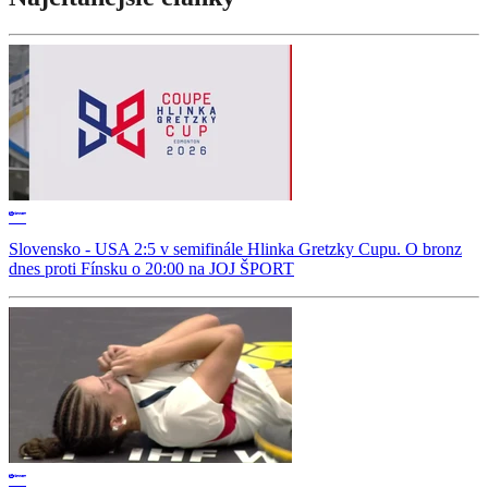
Slovensko - USA 2:5 v semifinále Hlinka Gretzky Cupu. O bronz
dnes proti Fínsku o 20:00 na JOJ ŠPORT