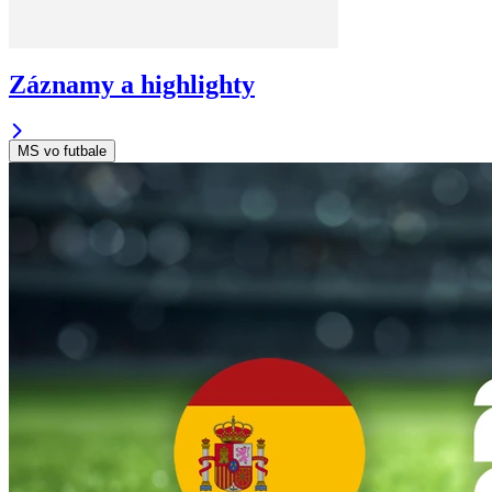
Záznamy a highlighty
MS vo futbale