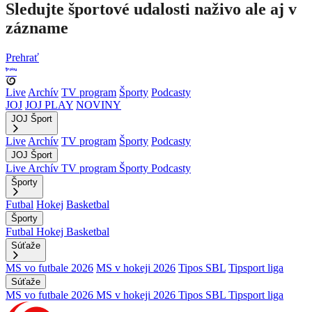
Sledujte športové udalosti naživo ale aj v
zázname
Prehrať
Live
Archív
TV program
Športy
Podcasty
JOJ
JOJ PLAY
NOVINY
JOJ Šport
Live
Archív
TV program
Športy
Podcasty
JOJ Šport
Live
Archív
TV program
Športy
Podcasty
Športy
Futbal
Hokej
Basketbal
Športy
Futbal
Hokej
Basketbal
Súťaže
MS vo futbale 2026
MS v hokeji 2026
Tipos SBL
Tipsport liga
Súťaže
MS vo futbale 2026
MS v hokeji 2026
Tipos SBL
Tipsport liga