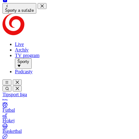
Športy a suťaže
Live
Archív
TV program
Športy
Podcasty
Tipsport liga
Futbal
Hokej
Basketbal