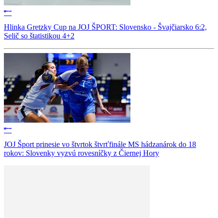
Hlinka Gretzky Cup na JOJ ŠPORT: Slovensko - Švajčiarsko 6:2,
Selič so štatistikou 4+2
JOJ Šport prinesie vo štvrtok štvrťfinále MS hádzanárok do 18
rokov: Slovenky vyzvú rovesníčky z Čiernej Hory