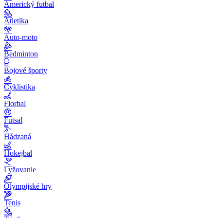
Americký futbal
Atletika
Auto-moto
Bedminton
Bojové športy
Cyklistika
Florbal
Futsal
Hádzaná
Hokejbal
Lyžovanie
Olympijské hry
Tenis