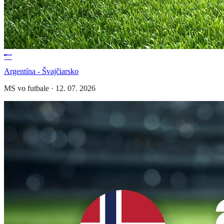
Argentína - Švajčiarsko
MS vo futbale
·
12. 07. 2026