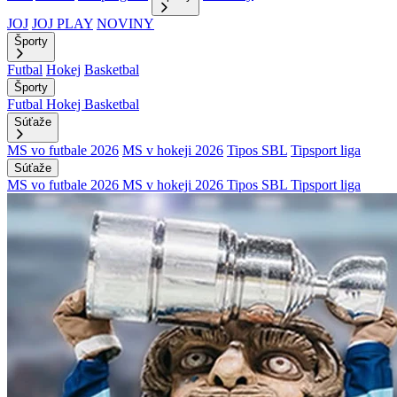
JOJ
JOJ PLAY
NOVINY
Športy
Futbal
Hokej
Basketbal
Športy
Futbal
Hokej
Basketbal
Súťaže
MS vo futbale 2026
MS v hokeji 2026
Tipos SBL
Tipsport liga
Súťaže
MS vo futbale 2026
MS v hokeji 2026
Tipos SBL
Tipsport liga