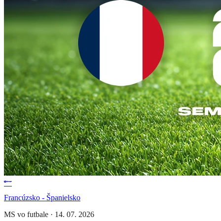
Francúzsko - Španielsko
MS vo futbale
·
14. 07. 2026