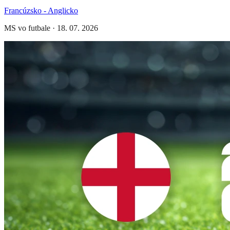
Francúzsko - Anglicko
MS vo futbale
·
18. 07. 2026