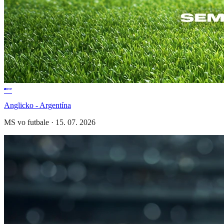
Anglicko - Argentína
MS vo futbale
·
15. 07. 2026