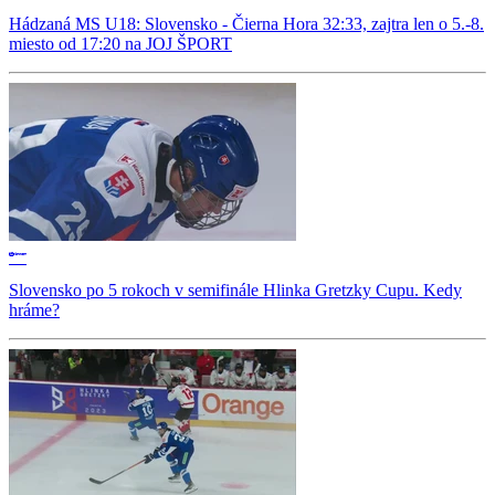
Hádzaná MS U18: Slovensko - Čierna Hora 32:33, zajtra len o 5.-8.
miesto od 17:20 na JOJ ŠPORT
Slovensko po 5 rokoch v semifinále Hlinka Gretzky Cupu. Kedy
hráme?