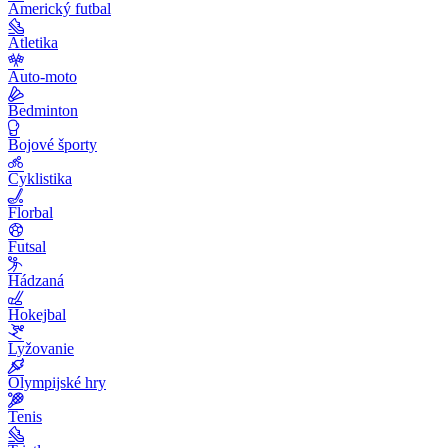
Americký futbal
Atletika
Auto-moto
Bedminton
Bojové športy
Cyklistika
Florbal
Futsal
Hádzaná
Hokejbal
Lyžovanie
Olympijské hry
Tenis