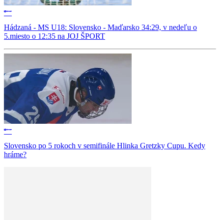
Hádzaná - MS U18: Slovensko - Maďarsko 34:29, v nedeľu o
5.miesto o 12:35 na JOJ ŠPORT
Slovensko po 5 rokoch v semifinále Hlinka Gretzky Cupu. Kedy
hráme?