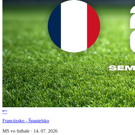
Francúzsko - Španielsko
MS vo futbale
·
14. 07. 2026