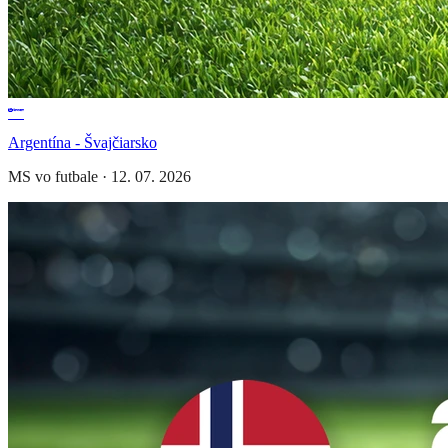
Argentína - Švajčiarsko
MS vo futbale
·
12. 07. 2026