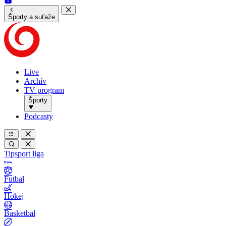
Športy a suťaže
Live
Archív
TV program
Športy
Podcasty
Tipsport liga
Futbal
Hokej
Basketbal