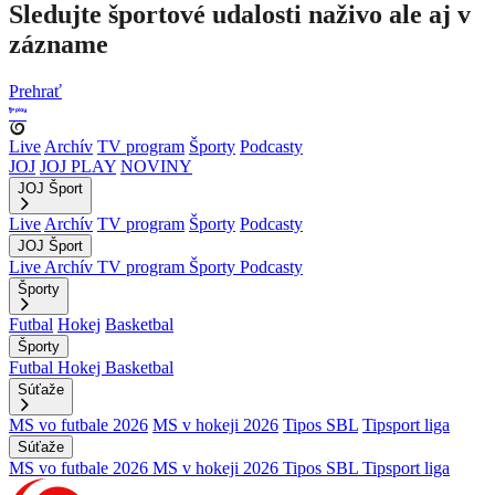
Sledujte športové udalosti naživo ale aj v
zázname
Prehrať
Live
Archív
TV program
Športy
Podcasty
JOJ
JOJ PLAY
NOVINY
JOJ Šport
Live
Archív
TV program
Športy
Podcasty
JOJ Šport
Live
Archív
TV program
Športy
Podcasty
Športy
Futbal
Hokej
Basketbal
Športy
Futbal
Hokej
Basketbal
Súťaže
MS vo futbale 2026
MS v hokeji 2026
Tipos SBL
Tipsport liga
Súťaže
MS vo futbale 2026
MS v hokeji 2026
Tipos SBL
Tipsport liga