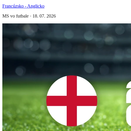
Francúzsko - Anglicko
MS vo futbale
·
18. 07. 2026