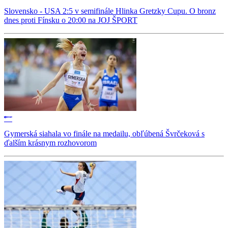
Slovensko - USA 2:5 v semifinále Hlinka Gretzky Cupu. O bronz
dnes proti Fínsku o 20:00 na JOJ ŠPORT
Gymerská siahala vo finále na medailu, obľúbená Švrčeková s
ďalším krásnym rozhovorom