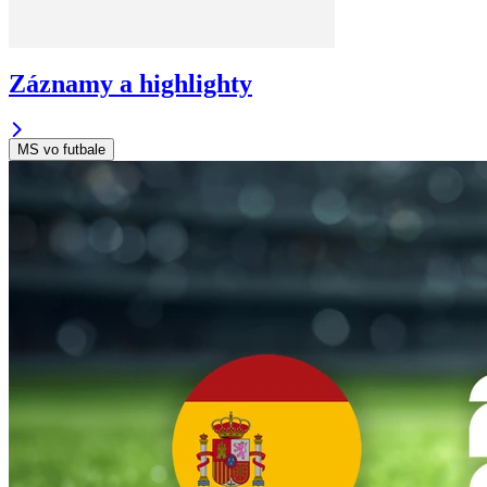
Záznamy a highlighty
MS vo futbale