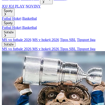
JOJ
JOJ PLAY
NOVINY
Športy
Futbal
Hokej
Basketbal
Športy
Futbal
Hokej
Basketbal
Súťaže
MS vo futbale 2026
MS v hokeji 2026
Tipos SBL
Tipsport liga
Súťaže
MS vo futbale 2026
MS v hokeji 2026
Tipos SBL
Tipsport liga