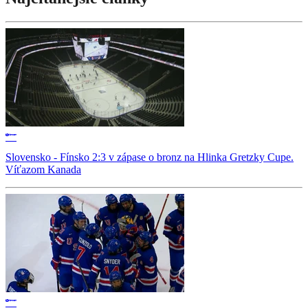
Slovensko - Fínsko 2:3 v zápase o bronz na Hlinka Gretzky Cupe.
Víťazom Kanada