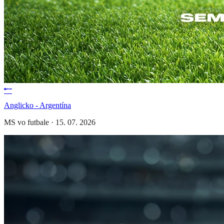
Anglicko - Argentína
MS vo futbale
·
15. 07. 2026