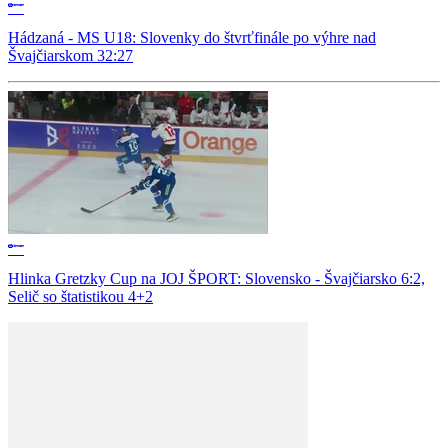
Hádzaná - MS U18: Slovenky do štvrťfinále po výhre nad
Švajčiarskom 32:27
Hlinka Gretzky Cup na JOJ ŠPORT: Slovensko - Švajčiarsko 6:2,
Selič so štatistikou 4+2