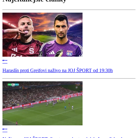
Haraslín proti Greifovi naživo na JOJ ŠPORT od 19:30h