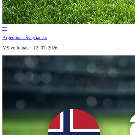
Argentína - Švajčiarsko
MS vo futbale
·
12. 07. 2026