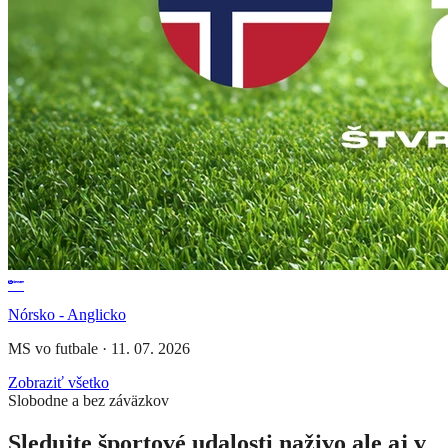
Nórsko - Anglicko
MS vo futbale
·
11. 07. 2026
Zobraziť všetko
Slobodne a bez záväzkov
Sledujte športové udalosti naživo ale aj v