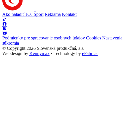
Ako naladiť JOJ Šport
Reklama
Kontakt
Podmienky pre spracovanie osobných údajov
Cookies
Nastavenia
súkromia
© Copyright 2026 Slovenská produkčná, a.s.
Webdesign by
Kennymax
•
Technology by
eFabrica