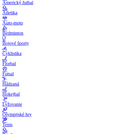
Americký futbal
Atletika
Auto-moto
Bedminton
Bojové športy
Cyklistika
Florbal
Futsal
Hádzaná
Hokejbal
Lyžovanie
Olympijské hry
Tenis