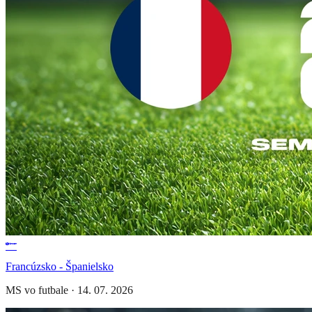
Francúzsko - Španielsko
MS vo futbale
·
14. 07. 2026