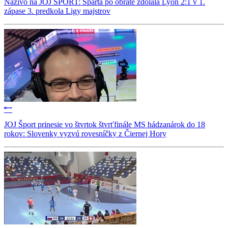
Naživo na JOJ ŠPORT: Sparta po obrate zdolala Lyon 2:1 v 1.
zápase 3. predkola Ligy majstrov
JOJ Šport prinesie vo štvrtok štvrťfinále MS hádzanárok do 18
rokov: Slovenky vyzvú rovesníčky z Čiernej Hory