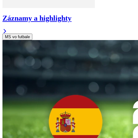
Záznamy a highlighty
MS vo futbale