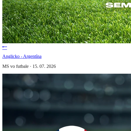
Anglicko - Argentína
MS vo futbale
·
15. 07. 2026