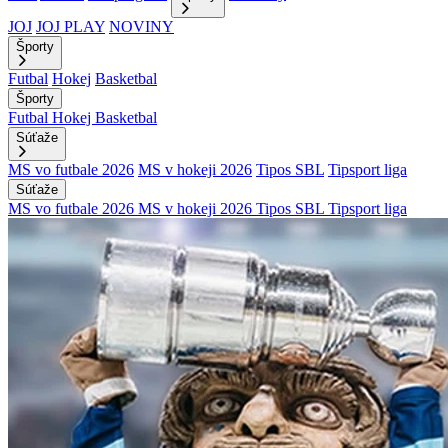
JOJ
JOJ PLAY
NOVINY
Športy
Futbal
Hokej
Basketbal
Športy
Futbal
Hokej
Basketbal
Súťaže
MS vo futbale 2026
MS v hokeji 2026
Tipos SBL
Tipsport liga
Súťaže
MS vo futbale 2026
MS v hokeji 2026
Tipos SBL
Tipsport liga