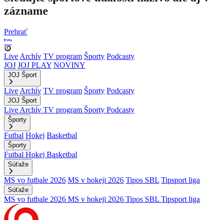
zázname
Prehrať
Live
Archív
TV program
Športy
Podcasty
JOJ
JOJ PLAY
NOVINY
JOJ Šport
Live
Archív
TV program
Športy
Podcasty
JOJ Šport
Live
Archív
TV program
Športy
Podcasty
Športy
Futbal
Hokej
Basketbal
Športy
Futbal
Hokej
Basketbal
Súťaže
MS vo futbale 2026
MS v hokeji 2026
Tipos SBL
Tipsport liga
Súťaže
MS vo futbale 2026
MS v hokeji 2026
Tipos SBL
Tipsport liga