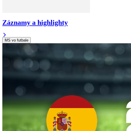
Záznamy a highlighty
MS vo futbale