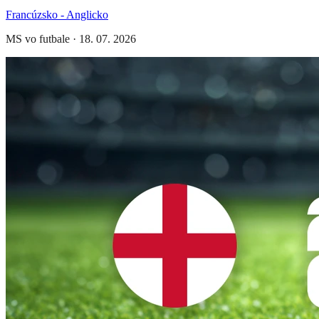
Francúzsko - Anglicko
MS vo futbale
·
18. 07. 2026