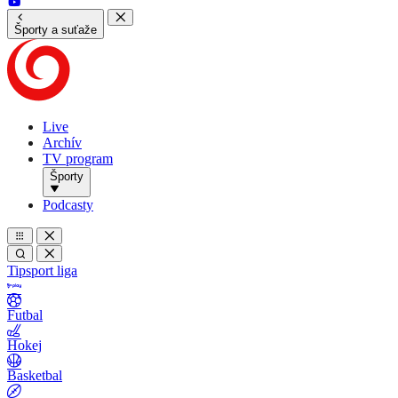
Športy a suťaže
Live
Archív
TV program
Športy
Podcasty
Tipsport liga
Futbal
Hokej
Basketbal