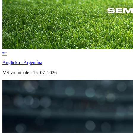
Anglicko - Argentína
MS vo futbale
·
15. 07. 2026