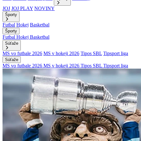
JOJ
JOJ PLAY
NOVINY
Športy
Futbal
Hokej
Basketbal
Športy
Futbal
Hokej
Basketbal
Súťaže
MS vo futbale 2026
MS v hokeji 2026
Tipos SBL
Tipsport liga
Súťaže
MS vo futbale 2026
MS v hokeji 2026
Tipos SBL
Tipsport liga