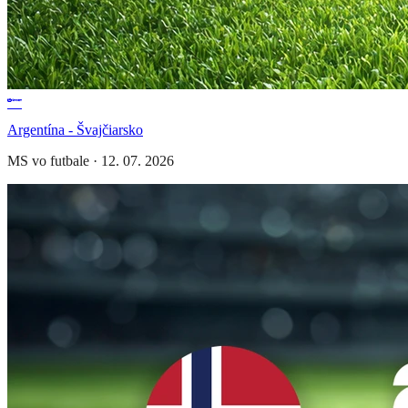
Argentína - Švajčiarsko
MS vo futbale
·
12. 07. 2026