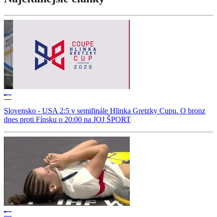
Slovensko - USA 2:5 v semifinále Hlinka Gretzky Cupu. O bronz
dnes proti Fínsku o 20:00 na JOJ ŠPORT