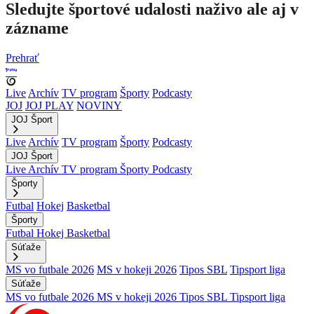
Sledujte športové udalosti naživo ale aj v
zázname
Prehrať
Live
Archív
TV program
Športy
Podcasty
JOJ
JOJ PLAY
NOVINY
JOJ Šport
Live
Archív
TV program
Športy
Podcasty
JOJ Šport
Live
Archív
TV program
Športy
Podcasty
Športy
Futbal
Hokej
Basketbal
Športy
Futbal
Hokej
Basketbal
Súťaže
MS vo futbale 2026
MS v hokeji 2026
Tipos SBL
Tipsport liga
Súťaže
MS vo futbale 2026
MS v hokeji 2026
Tipos SBL
Tipsport liga