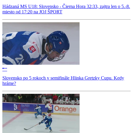
Hádzaná MS U18: Slovensko - Čierna Hora 32:33, zajtra len o 5.-8.
miesto od 17:20 na JOJ ŠPORT
Slovensko po 5 rokoch v semifinále Hlinka Gretzky Cupu. Kedy
hráme?