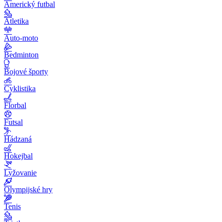
Americký futbal
Atletika
Auto-moto
Bedminton
Bojové športy
Cyklistika
Florbal
Futsal
Hádzaná
Hokejbal
Lyžovanie
Olympijské hry
Tenis