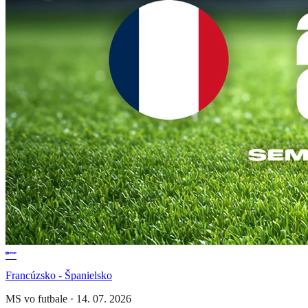
Francúzsko - Španielsko
MS vo futbale
·
14. 07. 2026