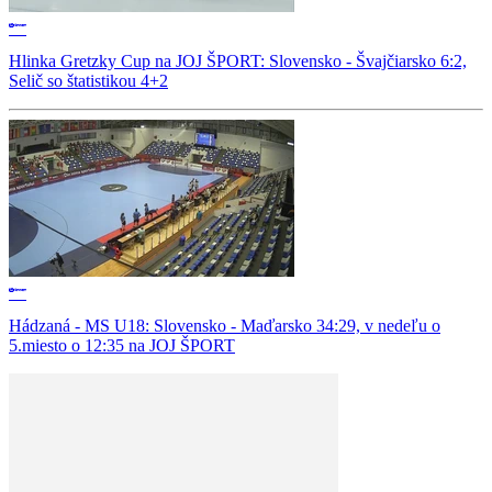
Hlinka Gretzky Cup na JOJ ŠPORT: Slovensko - Švajčiarsko 6:2,
Selič so štatistikou 4+2
Hádzaná - MS U18: Slovensko - Maďarsko 34:29, v nedeľu o
5.miesto o 12:35 na JOJ ŠPORT