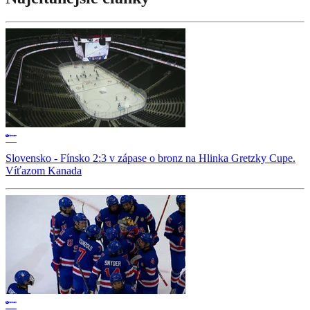
Slovensko - Fínsko 2:3 v zápase o bronz na Hlinka Gretzky Cupe.
Víťazom Kanada