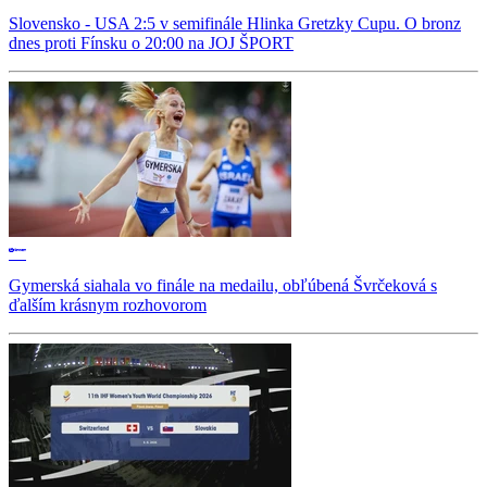
Slovensko - USA 2:5 v semifinále Hlinka Gretzky Cupu. O bronz
dnes proti Fínsku o 20:00 na JOJ ŠPORT
Gymerská siahala vo finále na medailu, obľúbená Švrčeková s
ďalším krásnym rozhovorom