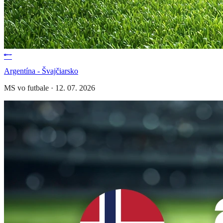
Argentína - Švajčiarsko
MS vo futbale
·
12. 07. 2026