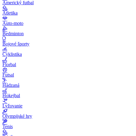
Americký futbal
Atletika
Auto-moto
Bedminton
Bojové športy
Cyklistika
Florbal
Futsal
Hádzaná
Hokejbal
Lyžovanie
Olympijské hry
Tenis