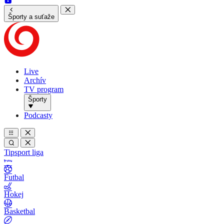
Športy a suťaže
Live
Archív
TV program
Športy
Podcasty
Tipsport liga
Futbal
Hokej
Basketbal