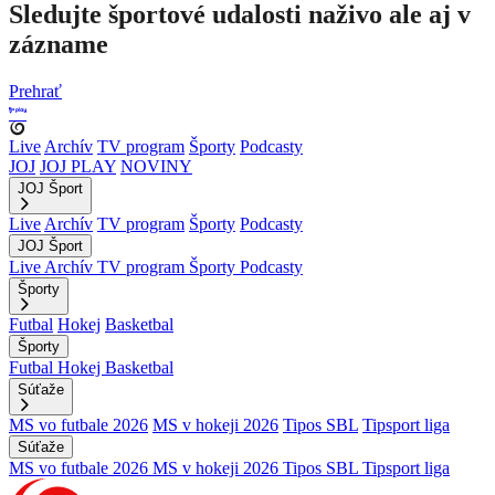
Sledujte športové udalosti naživo ale aj v
zázname
Prehrať
Live
Archív
TV program
Športy
Podcasty
JOJ
JOJ PLAY
NOVINY
JOJ Šport
Live
Archív
TV program
Športy
Podcasty
JOJ Šport
Live
Archív
TV program
Športy
Podcasty
Športy
Futbal
Hokej
Basketbal
Športy
Futbal
Hokej
Basketbal
Súťaže
MS vo futbale 2026
MS v hokeji 2026
Tipos SBL
Tipsport liga
Súťaže
MS vo futbale 2026
MS v hokeji 2026
Tipos SBL
Tipsport liga