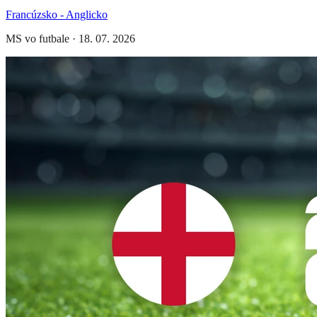
Francúzsko - Anglicko
MS vo futbale
·
18. 07. 2026