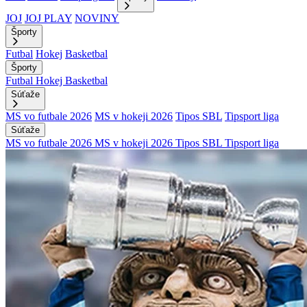
JOJ
JOJ PLAY
NOVINY
Športy
Futbal
Hokej
Basketbal
Športy
Futbal
Hokej
Basketbal
Súťaže
MS vo futbale 2026
MS v hokeji 2026
Tipos SBL
Tipsport liga
Súťaže
MS vo futbale 2026
MS v hokeji 2026
Tipos SBL
Tipsport liga