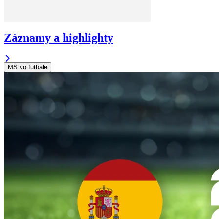
Záznamy a highlighty
MS vo futbale