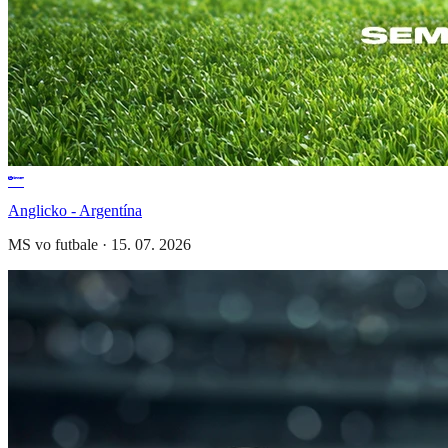
Anglicko - Argentína
MS vo futbale
·
15. 07. 2026