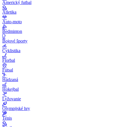
Americký futbal
Atletika
Auto-moto
Bedminton
Bojové športy
Cyklistika
Florbal
Futsal
Hádzaná
Hokejbal
Lyžovanie
Olympijské hry
Tenis