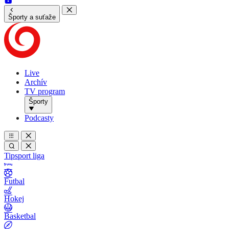
Športy a suťaže
Live
Archív
TV program
Športy
Podcasty
Tipsport liga
Futbal
Hokej
Basketbal