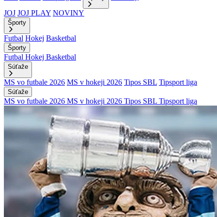
JOJ
JOJ PLAY
NOVINY
Športy
Futbal
Hokej
Basketbal
Športy
Futbal
Hokej
Basketbal
Súťaže
MS vo futbale 2026
MS v hokeji 2026
Tipos SBL
Tipsport liga
Súťaže
MS vo futbale 2026
MS v hokeji 2026
Tipos SBL
Tipsport liga