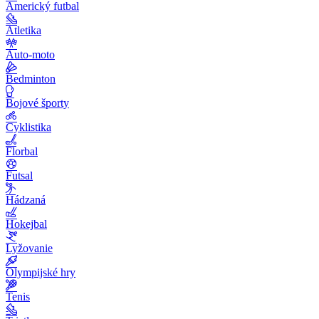
Americký futbal
Atletika
Auto-moto
Bedminton
Bojové športy
Cyklistika
Florbal
Futsal
Hádzaná
Hokejbal
Lyžovanie
Olympijské hry
Tenis