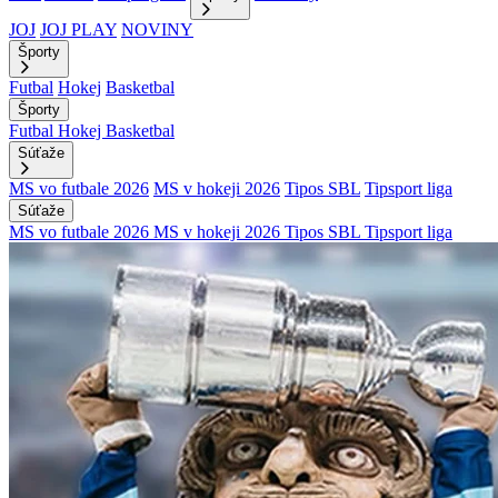
JOJ
JOJ PLAY
NOVINY
Športy
Futbal
Hokej
Basketbal
Športy
Futbal
Hokej
Basketbal
Súťaže
MS vo futbale 2026
MS v hokeji 2026
Tipos SBL
Tipsport liga
Súťaže
MS vo futbale 2026
MS v hokeji 2026
Tipos SBL
Tipsport liga