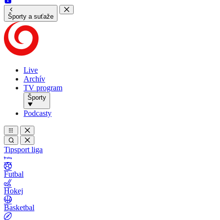
Športy a suťaže
Live
Archív
TV program
Športy
Podcasty
Tipsport liga
Futbal
Hokej
Basketbal