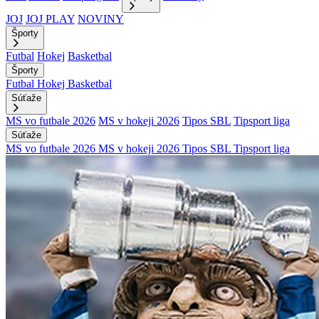
JOJ
JOJ PLAY
NOVINY
Športy
Futbal
Hokej
Basketbal
Športy
Futbal
Hokej
Basketbal
Súťaže
MS vo futbale 2026
MS v hokeji 2026
Tipos SBL
Tipsport liga
Súťaže
MS vo futbale 2026
MS v hokeji 2026
Tipos SBL
Tipsport liga