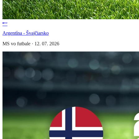
Argentína - Švajčiarsko
MS vo futbale
·
12. 07. 2026