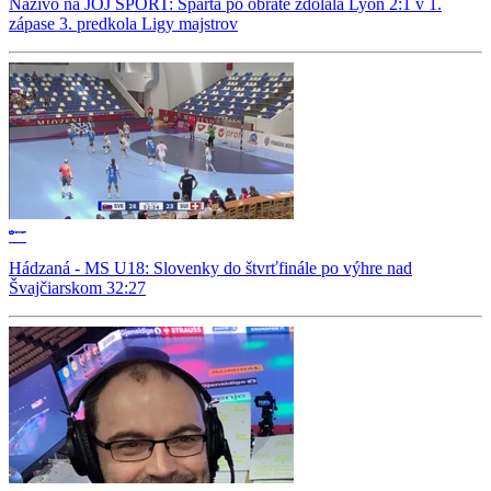
Naživo na JOJ ŠPORT: Sparta po obrate zdolala Lyon 2:1 v 1.
zápase 3. predkola Ligy majstrov
Hádzaná - MS U18: Slovenky do štvrťfinále po výhre nad
Švajčiarskom 32:27