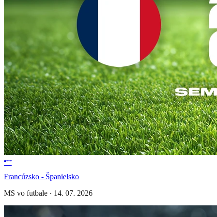
Francúzsko - Španielsko
MS vo futbale
·
14. 07. 2026