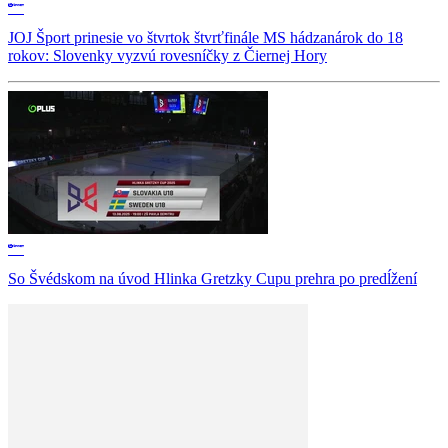
JOJ Šport prinesie vo štvrtok štvrťfinále MS hádzanárok do 18
rokov: Slovenky vyzvú rovesníčky z Čiernej Hory
So Švédskom na úvod Hlinka Gretzky Cupu prehra po predĺžení