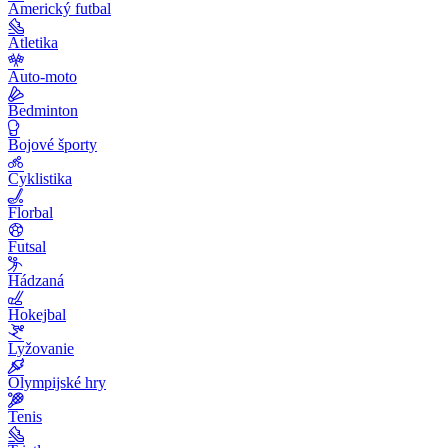
Americký futbal
Atletika
Auto-moto
Bedminton
Bojové športy
Cyklistika
Florbal
Futsal
Hádzaná
Hokejbal
Lyžovanie
Olympijské hry
Tenis