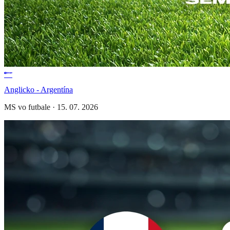
Anglicko - Argentína
MS vo futbale
·
15. 07. 2026