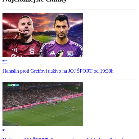
Haraslín proti Greifovi naživo na JOJ ŠPORT od 19:30h