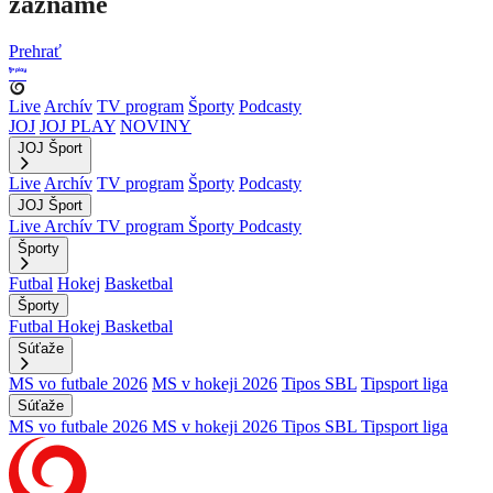
zázname
Prehrať
Live
Archív
TV program
Športy
Podcasty
JOJ
JOJ PLAY
NOVINY
JOJ Šport
Live
Archív
TV program
Športy
Podcasty
JOJ Šport
Live
Archív
TV program
Športy
Podcasty
Športy
Futbal
Hokej
Basketbal
Športy
Futbal
Hokej
Basketbal
Súťaže
MS vo futbale 2026
MS v hokeji 2026
Tipos SBL
Tipsport liga
Súťaže
MS vo futbale 2026
MS v hokeji 2026
Tipos SBL
Tipsport liga