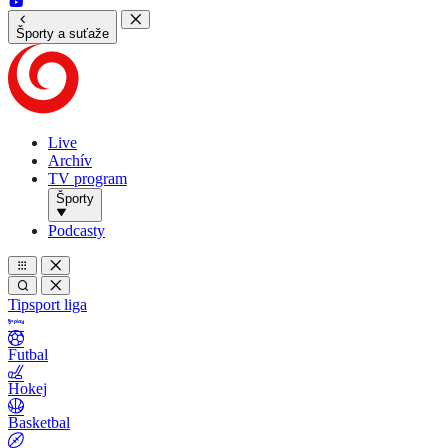
Športy a suťaže
Live
Archív
TV program
Športy
Podcasty
Tipsport liga
Futbal
Hokej
Basketbal