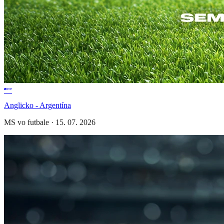
Anglicko - Argentína
MS vo futbale
·
15. 07. 2026