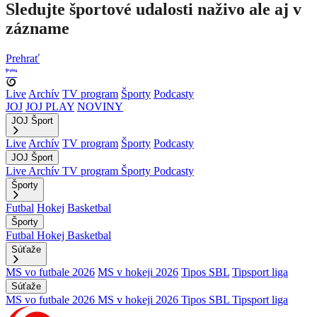
Sledujte športové udalosti naživo ale aj v
zázname
Prehrať
Live
Archív
TV program
Športy
Podcasty
JOJ
JOJ PLAY
NOVINY
JOJ Šport
Live
Archív
TV program
Športy
Podcasty
JOJ Šport
Live
Archív
TV program
Športy
Podcasty
Športy
Futbal
Hokej
Basketbal
Športy
Futbal
Hokej
Basketbal
Súťaže
MS vo futbale 2026
MS v hokeji 2026
Tipos SBL
Tipsport liga
Súťaže
MS vo futbale 2026
MS v hokeji 2026
Tipos SBL
Tipsport liga