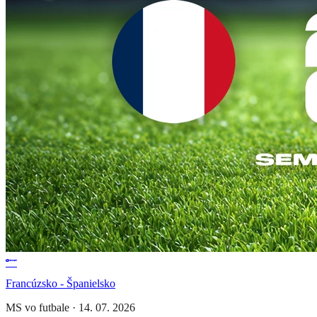
Francúzsko - Španielsko
MS vo futbale
·
14. 07. 2026