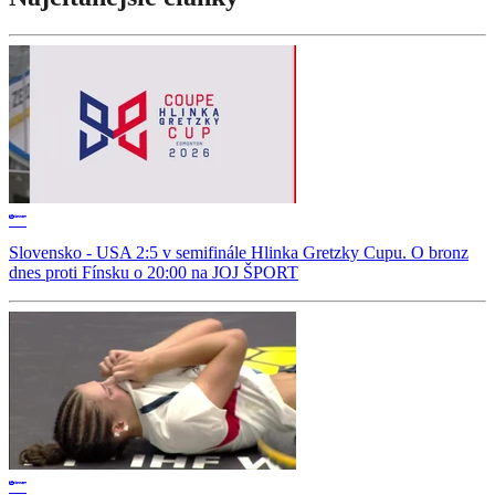
Slovensko - USA 2:5 v semifinále Hlinka Gretzky Cupu. O bronz
dnes proti Fínsku o 20:00 na JOJ ŠPORT