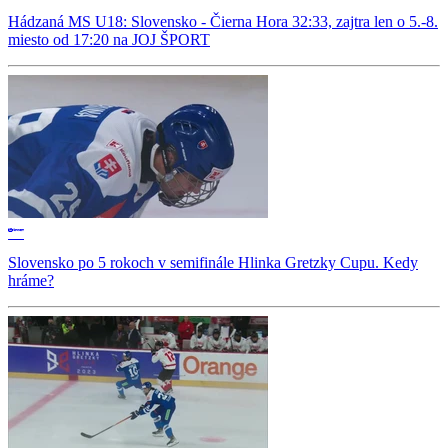
Hádzaná MS U18: Slovensko - Čierna Hora 32:33, zajtra len o 5.-8.
miesto od 17:20 na JOJ ŠPORT
Slovensko po 5 rokoch v semifinále Hlinka Gretzky Cupu. Kedy
hráme?