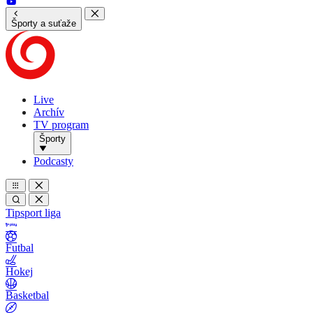
Športy a suťaže
Live
Archív
TV program
Športy
Podcasty
Tipsport liga
Futbal
Hokej
Basketbal