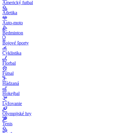
Americký futbal
Atletika
Auto-moto
Bedminton
Bojové športy
Cyklistika
Florbal
Futsal
Hádzaná
Hokejbal
Lyžovanie
Olympijské hry
Tenis