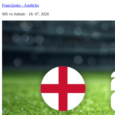
Francúzsko - Anglicko
MS vo futbale
·
18. 07. 2026