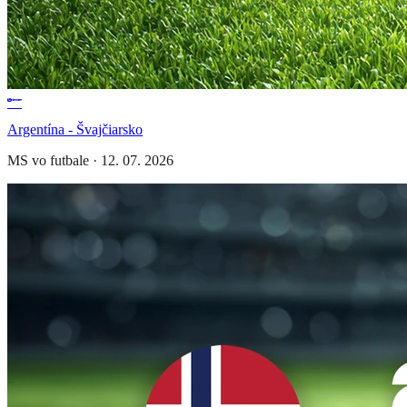
Argentína - Švajčiarsko
MS vo futbale
·
12. 07. 2026