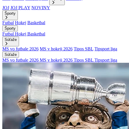
JOJ
JOJ PLAY
NOVINY
Športy
Futbal
Hokej
Basketbal
Športy
Futbal
Hokej
Basketbal
Súťaže
MS vo futbale 2026
MS v hokeji 2026
Tipos SBL
Tipsport liga
Súťaže
MS vo futbale 2026
MS v hokeji 2026
Tipos SBL
Tipsport liga