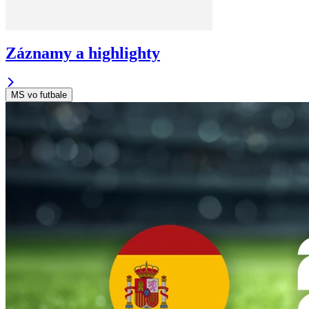
Záznamy a highlighty
MS vo futbale