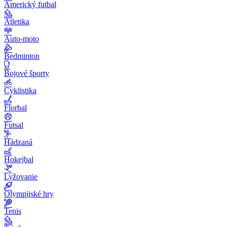
Americký futbal
Atletika
Auto-moto
Bedminton
Bojové športy
Cyklistika
Florbal
Futsal
Hádzaná
Hokejbal
Lyžovanie
Olympijské hry
Tenis