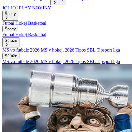
JOJ
JOJ PLAY
NOVINY
Športy
Futbal
Hokej
Basketbal
Športy
Futbal
Hokej
Basketbal
Súťaže
MS vo futbale 2026
MS v hokeji 2026
Tipos SBL
Tipsport liga
Súťaže
MS vo futbale 2026
MS v hokeji 2026
Tipos SBL
Tipsport liga