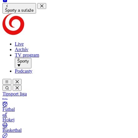
Športy a suťaže
Live
Archív
TV program
Športy
Podcasty
Tipsport liga
Futbal
Hokej
Basketbal