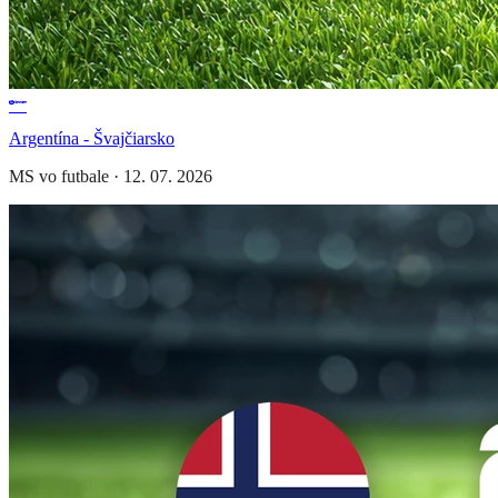
Argentína - Švajčiarsko
MS vo futbale
·
12. 07. 2026