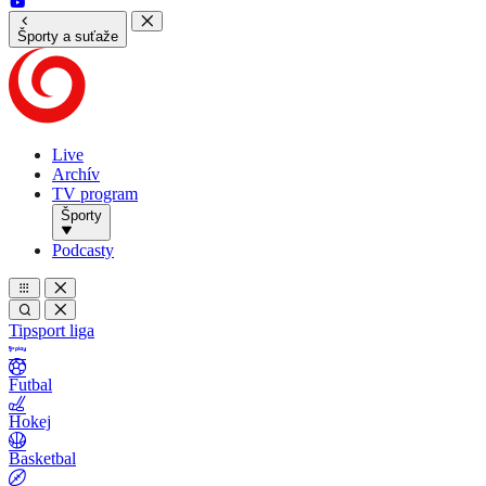
Športy a suťaže
Live
Archív
TV program
Športy
Podcasty
Tipsport liga
Futbal
Hokej
Basketbal