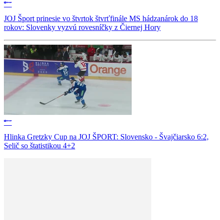
JOJ Šport prinesie vo štvrtok štvrťfinále MS hádzanárok do 18
rokov: Slovenky vyzvú rovesníčky z Čiernej Hory
Hlinka Gretzky Cup na JOJ ŠPORT: Slovensko - Švajčiarsko 6:2,
Selič so štatistikou 4+2