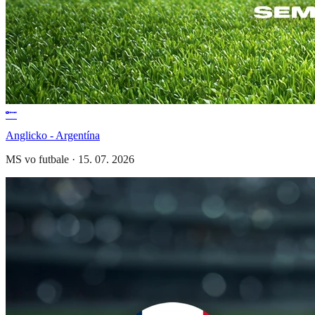
Anglicko - Argentína
MS vo futbale
·
15. 07. 2026