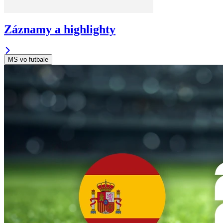
Záznamy a highlighty
MS vo futbale