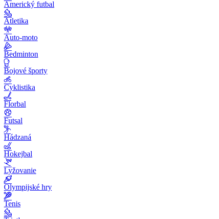
Americký futbal
Atletika
Auto-moto
Bedminton
Bojové športy
Cyklistika
Florbal
Futsal
Hádzaná
Hokejbal
Lyžovanie
Olympijské hry
Tenis