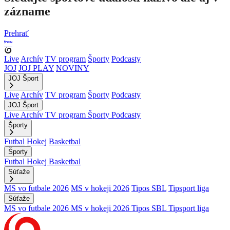
zázname
Prehrať
Live
Archív
TV program
Športy
Podcasty
JOJ
JOJ PLAY
NOVINY
JOJ Šport
Live
Archív
TV program
Športy
Podcasty
JOJ Šport
Live
Archív
TV program
Športy
Podcasty
Športy
Futbal
Hokej
Basketbal
Športy
Futbal
Hokej
Basketbal
Súťaže
MS vo futbale 2026
MS v hokeji 2026
Tipos SBL
Tipsport liga
Súťaže
MS vo futbale 2026
MS v hokeji 2026
Tipos SBL
Tipsport liga