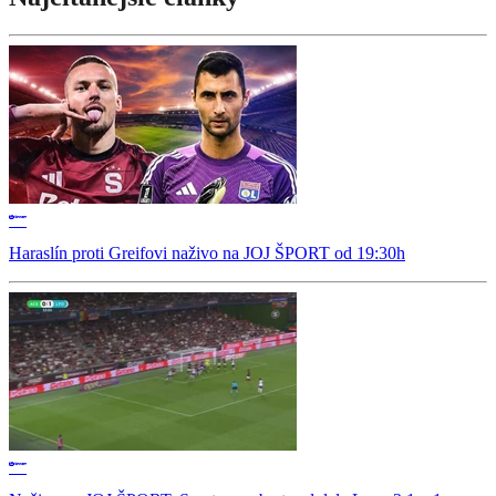
Haraslín proti Greifovi naživo na JOJ ŠPORT od 19:30h