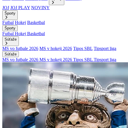
JOJ
JOJ PLAY
NOVINY
Športy
Futbal
Hokej
Basketbal
Športy
Futbal
Hokej
Basketbal
Súťaže
MS vo futbale 2026
MS v hokeji 2026
Tipos SBL
Tipsport liga
Súťaže
MS vo futbale 2026
MS v hokeji 2026
Tipos SBL
Tipsport liga