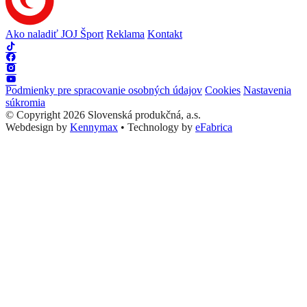
Ako naladiť JOJ Šport
Reklama
Kontakt
Podmienky pre spracovanie osobných údajov
Cookies
Nastavenia
súkromia
© Copyright 2026 Slovenská produkčná, a.s.
Webdesign by
Kennymax
•
Technology by
eFabrica