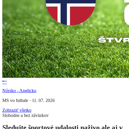
Nórsko - Anglicko
MS vo futbale
·
11. 07. 2026
Zobraziť všetko
Slobodne a bez záväzkov
Sledujte športové udalosti naživo ale aj v