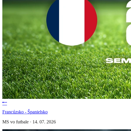
Francúzsko - Španielsko
MS vo futbale
·
14. 07. 2026