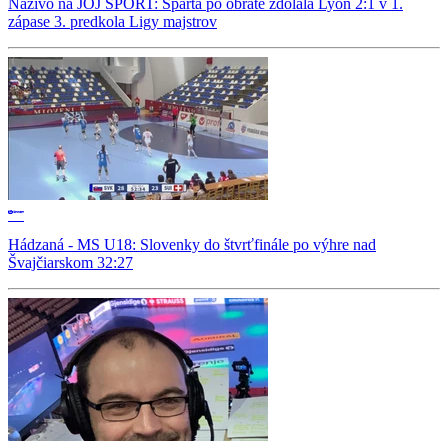
Naživo na JOJ ŠPORT: Sparta po obrate zdolala Lyon 2:1 v 1.
zápase 3. predkola Ligy majstrov
Hádzaná - MS U18: Slovenky do štvrťfinále po výhre nad
Švajčiarskom 32:27