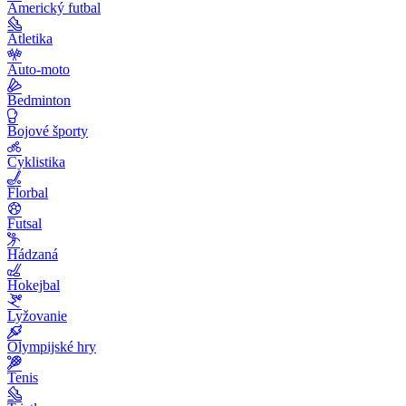
Americký futbal
Atletika
Auto-moto
Bedminton
Bojové športy
Cyklistika
Florbal
Futsal
Hádzaná
Hokejbal
Lyžovanie
Olympijské hry
Tenis