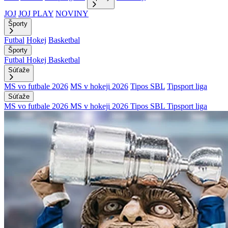
JOJ
JOJ PLAY
NOVINY
Športy
Futbal
Hokej
Basketbal
Športy
Futbal
Hokej
Basketbal
Súťaže
MS vo futbale 2026
MS v hokeji 2026
Tipos SBL
Tipsport liga
Súťaže
MS vo futbale 2026
MS v hokeji 2026
Tipos SBL
Tipsport liga