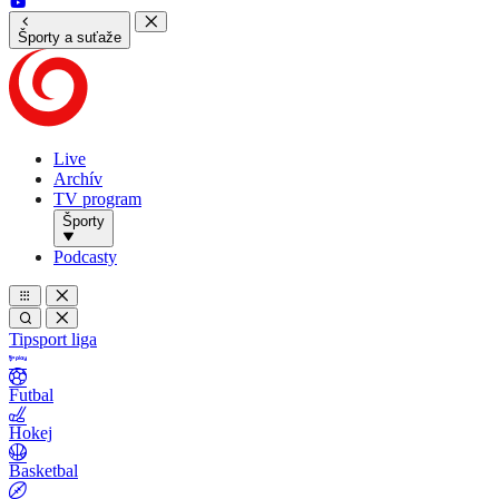
Športy a suťaže
Live
Archív
TV program
Športy
Podcasty
Tipsport liga
Futbal
Hokej
Basketbal