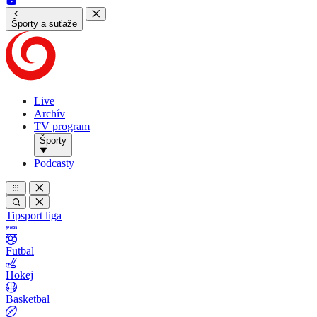
Športy a suťaže
Live
Archív
TV program
Športy
Podcasty
Tipsport liga
Futbal
Hokej
Basketbal