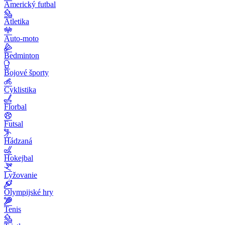
Americký futbal
Atletika
Auto-moto
Bedminton
Bojové športy
Cyklistika
Florbal
Futsal
Hádzaná
Hokejbal
Lyžovanie
Olympijské hry
Tenis