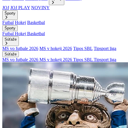
JOJ
JOJ PLAY
NOVINY
Športy
Futbal
Hokej
Basketbal
Športy
Futbal
Hokej
Basketbal
Súťaže
MS vo futbale 2026
MS v hokeji 2026
Tipos SBL
Tipsport liga
Súťaže
MS vo futbale 2026
MS v hokeji 2026
Tipos SBL
Tipsport liga