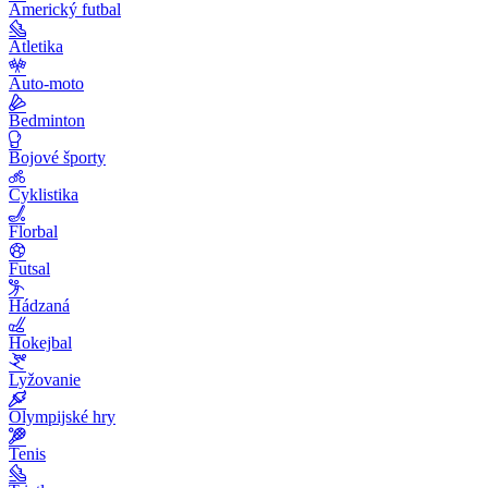
Americký futbal
Atletika
Auto-moto
Bedminton
Bojové športy
Cyklistika
Florbal
Futsal
Hádzaná
Hokejbal
Lyžovanie
Olympijské hry
Tenis