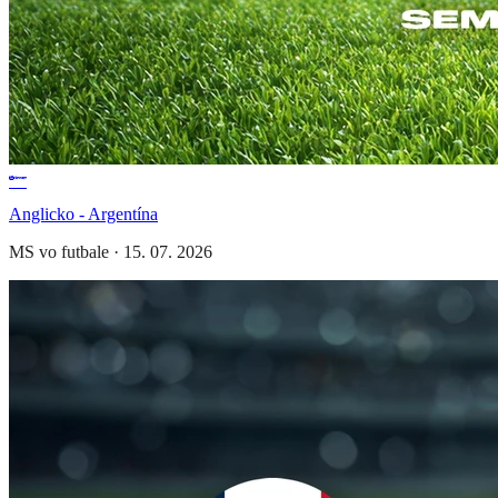
Anglicko - Argentína
MS vo futbale
·
15. 07. 2026