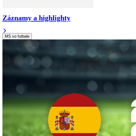
Záznamy a highlighty
MS vo futbale