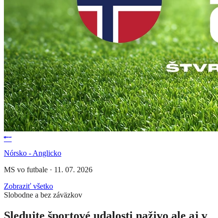
Nórsko - Anglicko
MS vo futbale
·
11. 07. 2026
Zobraziť všetko
Slobodne a bez záväzkov
Sledujte športové udalosti naživo ale aj v