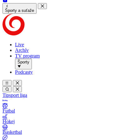
Športy a suťaže
Live
Archív
TV program
Športy
Podcasty
Tipsport liga
Futbal
Hokej
Basketbal