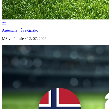
Argentína - Švajčiarsko
MS vo futbale
·
12. 07. 2026