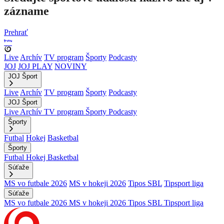
zázname
Prehrať
Live
Archív
TV program
Športy
Podcasty
JOJ
JOJ PLAY
NOVINY
JOJ Šport
Live
Archív
TV program
Športy
Podcasty
JOJ Šport
Live
Archív
TV program
Športy
Podcasty
Športy
Futbal
Hokej
Basketbal
Športy
Futbal
Hokej
Basketbal
Súťaže
MS vo futbale 2026
MS v hokeji 2026
Tipos SBL
Tipsport liga
Súťaže
MS vo futbale 2026
MS v hokeji 2026
Tipos SBL
Tipsport liga