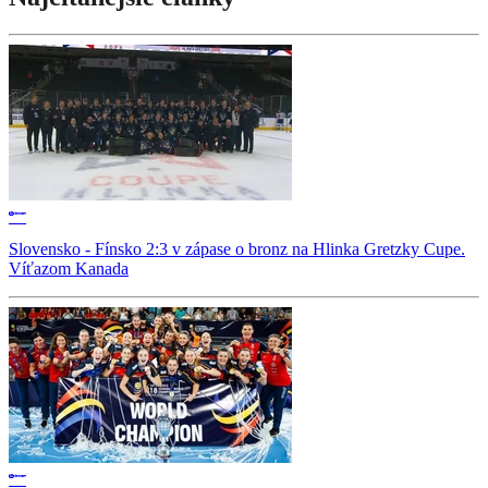
Slovensko - Fínsko 2:3 v zápase o bronz na Hlinka Gretzky Cupe.
Víťazom Kanada