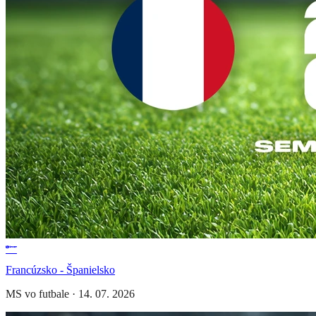
Francúzsko - Španielsko
MS vo futbale
·
14. 07. 2026