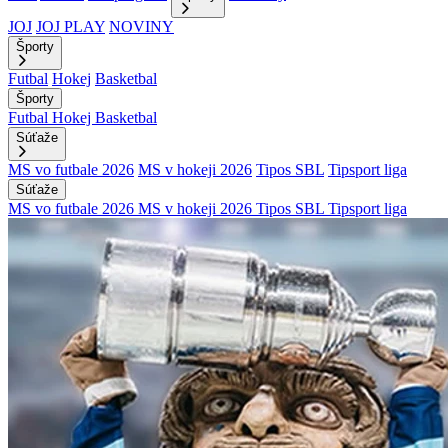
JOJ
JOJ PLAY
NOVINY
Športy
Futbal
Hokej
Basketbal
Športy
Futbal
Hokej
Basketbal
Súťaže
MS vo futbale 2026
MS v hokeji 2026
Tipos SBL
Tipsport liga
Súťaže
MS vo futbale 2026
MS v hokeji 2026
Tipos SBL
Tipsport liga