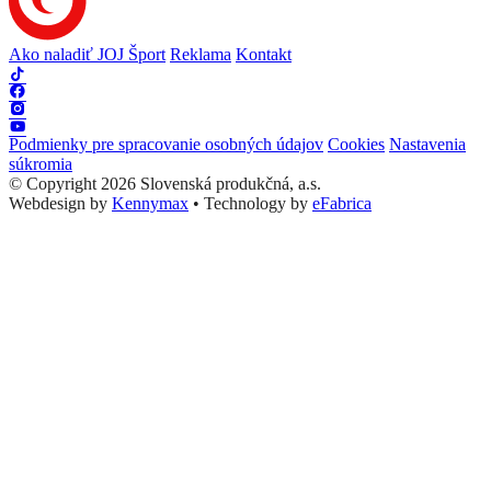
Ako naladiť JOJ Šport
Reklama
Kontakt
Podmienky pre spracovanie osobných údajov
Cookies
Nastavenia
súkromia
© Copyright 2026 Slovenská produkčná, a.s.
Webdesign by
Kennymax
•
Technology by
eFabrica