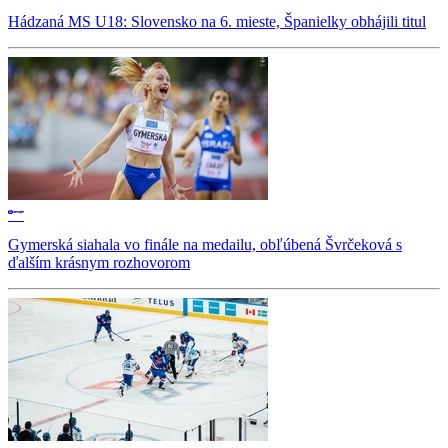
Hádzaná MS U18: Slovensko na 6. mieste, Španielky obhájili titul
Gymerská siahala vo finále na medailu, obľúbená Švrčeková s
ďalším krásnym rozhovorom