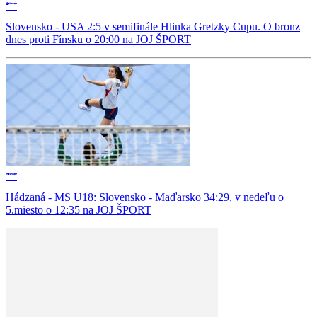
Slovensko - USA 2:5 v semifinále Hlinka Gretzky Cupu. O bronz
dnes proti Fínsku o 20:00 na JOJ ŠPORT
Hádzaná - MS U18: Slovensko - Maďarsko 34:29, v nedeľu o
5.miesto o 12:35 na JOJ ŠPORT