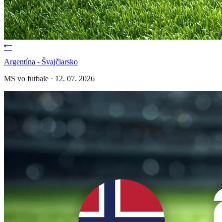
Argentína - Švajčiarsko
MS vo futbale
·
12. 07. 2026