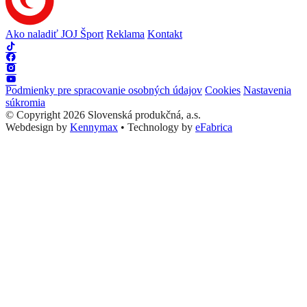
Ako naladiť JOJ Šport
Reklama
Kontakt
Podmienky pre spracovanie osobných údajov
Cookies
Nastavenia
súkromia
© Copyright 2026 Slovenská produkčná, a.s.
Webdesign by
Kennymax
•
Technology by
eFabrica