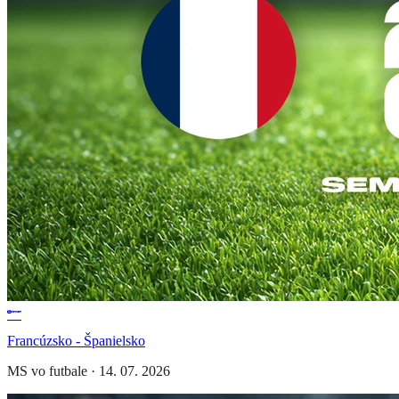
Francúzsko - Španielsko
MS vo futbale
·
14. 07. 2026