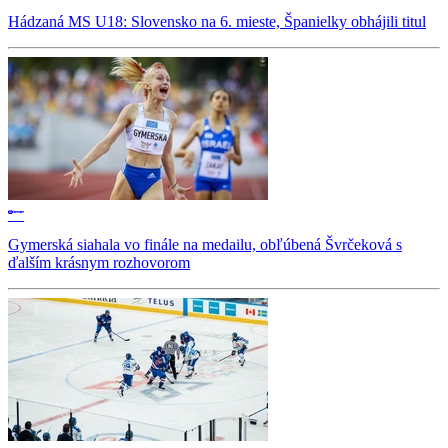
Hádzaná MS U18: Slovensko na 6. mieste, Španielky obhájili titul
Gymerská siahala vo finále na medailu, obľúbená Švrčeková s
ďalším krásnym rozhovorom