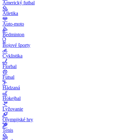
Americký futbal
Atletika
Auto-moto
Bedminton
Bojové športy
Cyklistika
Florbal
Futsal
Hádzaná
Hokejbal
Lyžovanie
Olympijské hry
Tenis