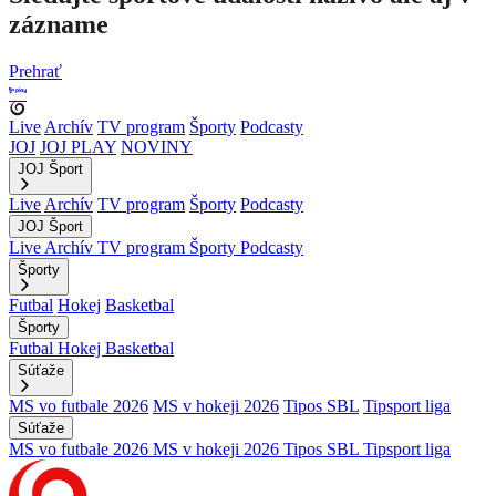
zázname
Prehrať
Live
Archív
TV program
Športy
Podcasty
JOJ
JOJ PLAY
NOVINY
JOJ Šport
Live
Archív
TV program
Športy
Podcasty
JOJ Šport
Live
Archív
TV program
Športy
Podcasty
Športy
Futbal
Hokej
Basketbal
Športy
Futbal
Hokej
Basketbal
Súťaže
MS vo futbale 2026
MS v hokeji 2026
Tipos SBL
Tipsport liga
Súťaže
MS vo futbale 2026
MS v hokeji 2026
Tipos SBL
Tipsport liga