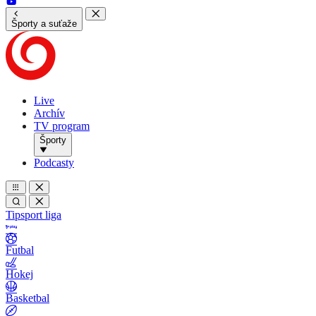
Športy a suťaže
Live
Archív
TV program
Športy
Podcasty
Tipsport liga
Futbal
Hokej
Basketbal