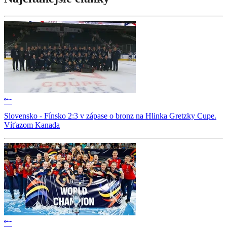
Slovensko - Fínsko 2:3 v zápase o bronz na Hlinka Gretzky Cupe.
Víťazom Kanada