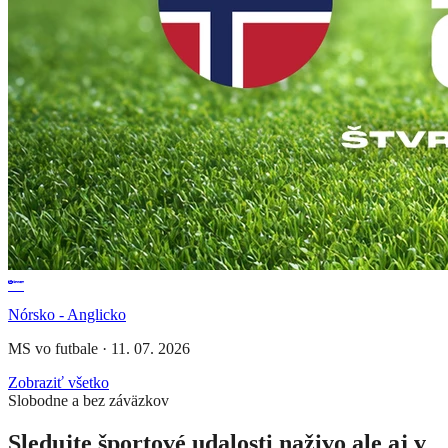
Nórsko - Anglicko
MS vo futbale
·
11. 07. 2026
Zobraziť všetko
Slobodne a bez záväzkov
Sledujte športové udalosti naživo ale aj v