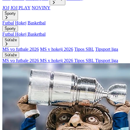
JOJ
JOJ PLAY
NOVINY
Športy
Futbal
Hokej
Basketbal
Športy
Futbal
Hokej
Basketbal
Súťaže
MS vo futbale 2026
MS v hokeji 2026
Tipos SBL
Tipsport liga
Súťaže
MS vo futbale 2026
MS v hokeji 2026
Tipos SBL
Tipsport liga