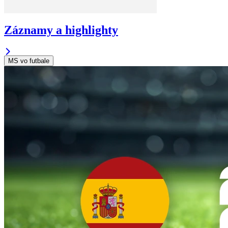
Záznamy a highlighty
MS vo futbale