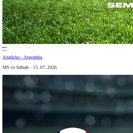
Anglicko - Argentína
MS vo futbale
·
15. 07. 2026