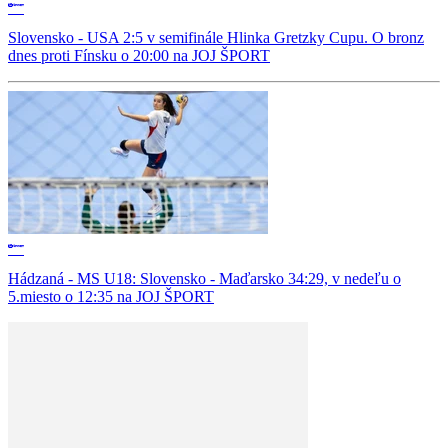
Slovensko - USA 2:5 v semifinále Hlinka Gretzky Cupu. O bronz
dnes proti Fínsku o 20:00 na JOJ ŠPORT
Hádzaná - MS U18: Slovensko - Maďarsko 34:29, v nedeľu o
5.miesto o 12:35 na JOJ ŠPORT