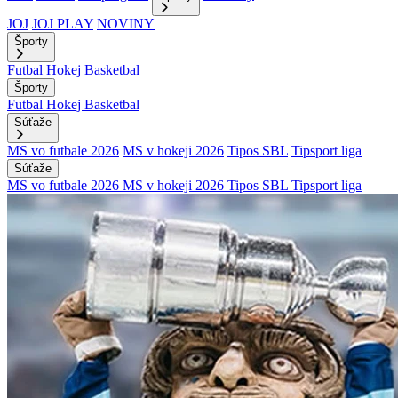
JOJ
JOJ PLAY
NOVINY
Športy
Futbal
Hokej
Basketbal
Športy
Futbal
Hokej
Basketbal
Súťaže
MS vo futbale 2026
MS v hokeji 2026
Tipos SBL
Tipsport liga
Súťaže
MS vo futbale 2026
MS v hokeji 2026
Tipos SBL
Tipsport liga