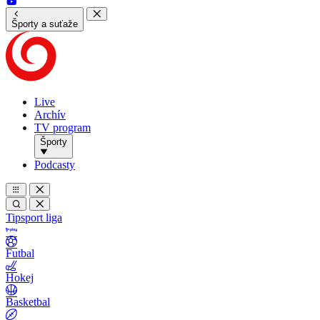
Športy a suťaže
Live
Archív
TV program
Športy
Podcasty
Tipsport liga
Futbal
Hokej
Basketbal