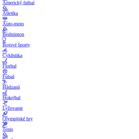
Americký futbal
Atletika
Auto-moto
Bedminton
Bojové športy
Cyklistika
Florbal
Futsal
Hádzaná
Hokejbal
Lyžovanie
Olympijské hry
Tenis