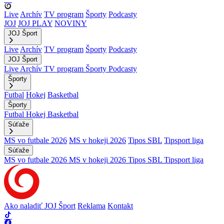
Live
Archív
TV program
Športy
Podcasty
JOJ
JOJ PLAY
NOVINY
JOJ Šport
Live
Archív
TV program
Športy
Podcasty
JOJ Šport
Live
Archív
TV program
Športy
Podcasty
Športy
Futbal
Hokej
Basketbal
Športy
Futbal
Hokej
Basketbal
Súťaže
MS vo futbale 2026
MS v hokeji 2026
Tipos SBL
Tipsport liga
Súťaže
MS vo futbale 2026
MS v hokeji 2026
Tipos SBL
Tipsport liga
Ako naladiť JOJ Šport
Reklama
Kontakt