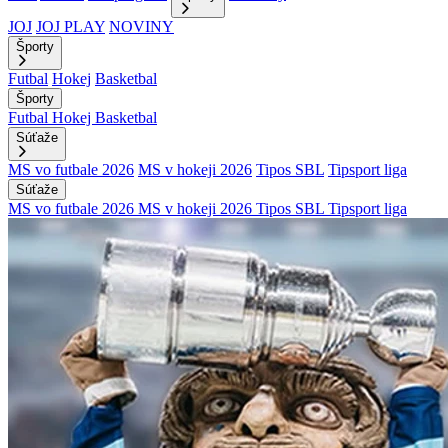
JOJ
JOJ PLAY
NOVINY
Športy
Futbal
Hokej
Basketbal
Športy
Futbal
Hokej
Basketbal
Súťaže
MS vo futbale 2026
MS v hokeji 2026
Tipos SBL
Tipsport liga
Súťaže
MS vo futbale 2026
MS v hokeji 2026
Tipos SBL
Tipsport liga