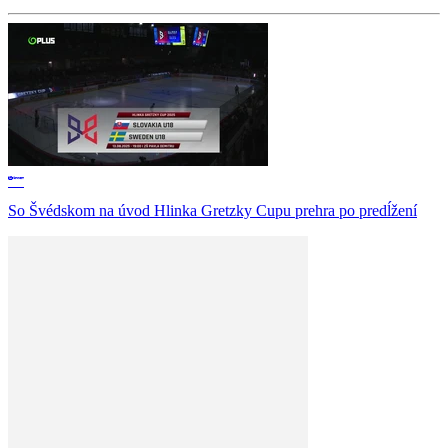
So Švédskom na úvod Hlinka Gretzky Cupu prehra po predĺžení