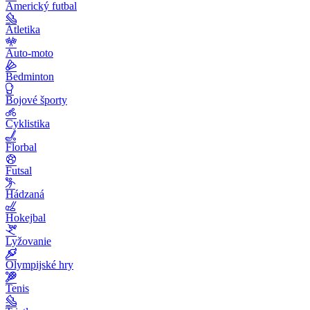
Americký futbal
Atletika
Auto-moto
Bedminton
Bojové športy
Cyklistika
Florbal
Futsal
Hádzaná
Hokejbal
Lyžovanie
Olympijské hry
Tenis