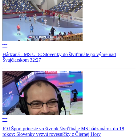
Hádzaná - MS U18: Slovenky do štvrťfinále po výhre nad
Švajčiarskom 32:27
JOJ Šport prinesie vo štvrtok štvrťfinále MS hádzanárok do 18
rokov: Slovenky vyzvú rovesníčky z Čiernej Hory