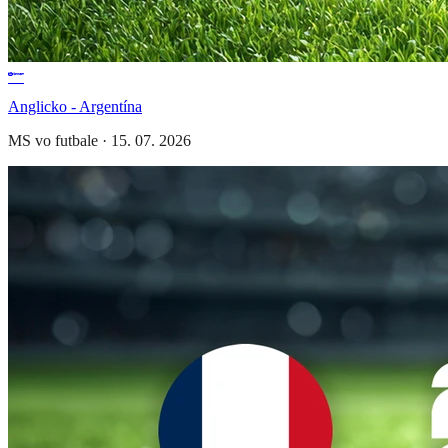
Anglicko - Argentína
MS vo futbale
·
15. 07. 2026