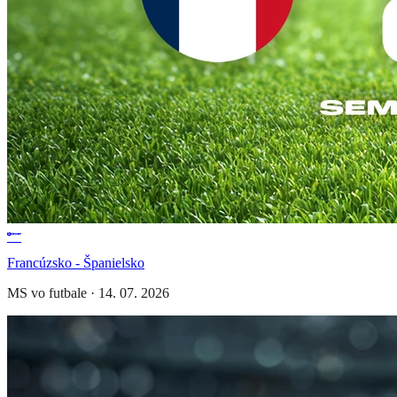
Francúzsko - Španielsko
MS vo futbale
·
14. 07. 2026