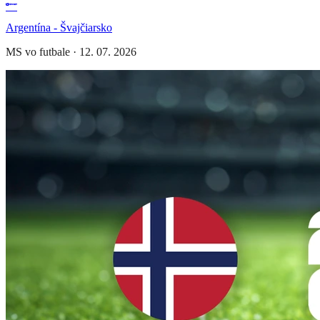
Argentína - Švajčiarsko
MS vo futbale
·
12. 07. 2026