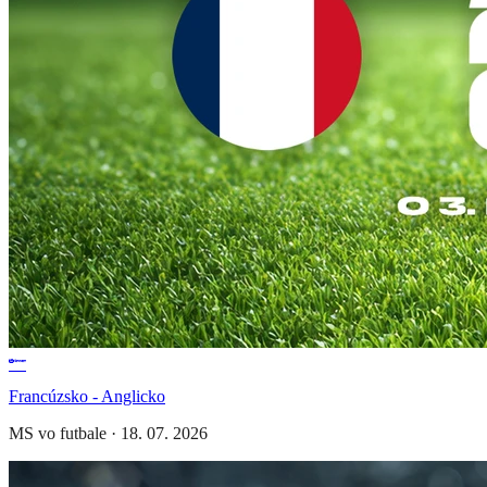
Francúzsko - Anglicko
MS vo futbale
·
18. 07. 2026