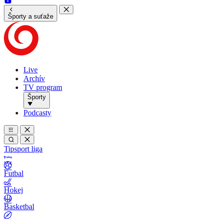
Športy a suťaže
Live
Archív
TV program
Športy
Podcasty
Tipsport liga
Futbal
Hokej
Basketbal