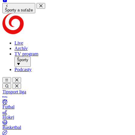
Športy a suťaže
Live
Archív
TV program
Športy
Podcasty
Tipsport liga
Futbal
Hokej
Basketbal