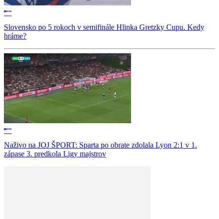
Slovensko po 5 rokoch v semifinále Hlinka Gretzky Cupu. Kedy
hráme?
Naživo na JOJ ŠPORT: Sparta po obrate zdolala Lyon 2:1 v 1.
zápase 3. predkola Ligy majstrov