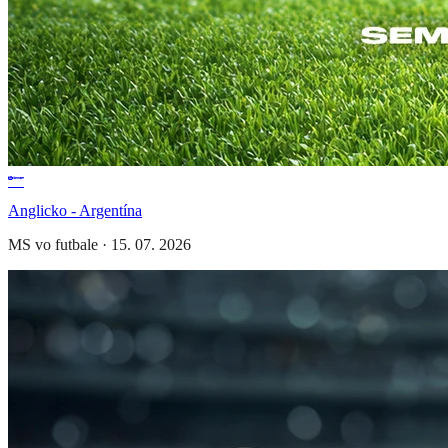
Anglicko - Argentína
MS vo futbale
·
15. 07. 2026