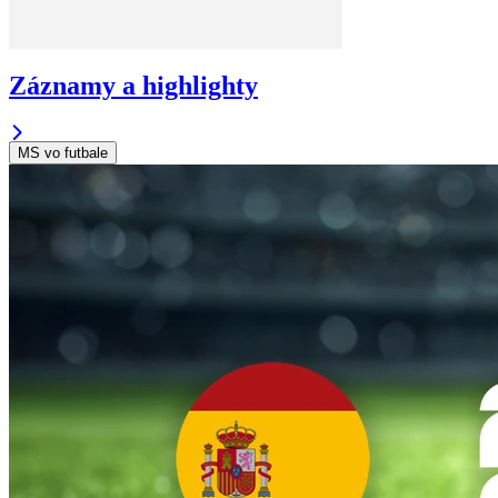
Záznamy a highlighty
MS vo futbale