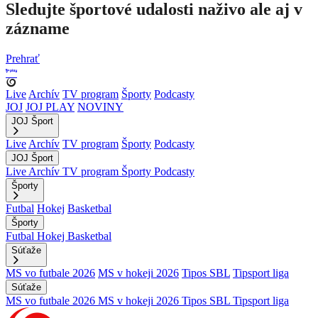
Sledujte športové udalosti naživo ale aj v
zázname
Prehrať
Live
Archív
TV program
Športy
Podcasty
JOJ
JOJ PLAY
NOVINY
JOJ Šport
Live
Archív
TV program
Športy
Podcasty
JOJ Šport
Live
Archív
TV program
Športy
Podcasty
Športy
Futbal
Hokej
Basketbal
Športy
Futbal
Hokej
Basketbal
Súťaže
MS vo futbale 2026
MS v hokeji 2026
Tipos SBL
Tipsport liga
Súťaže
MS vo futbale 2026
MS v hokeji 2026
Tipos SBL
Tipsport liga