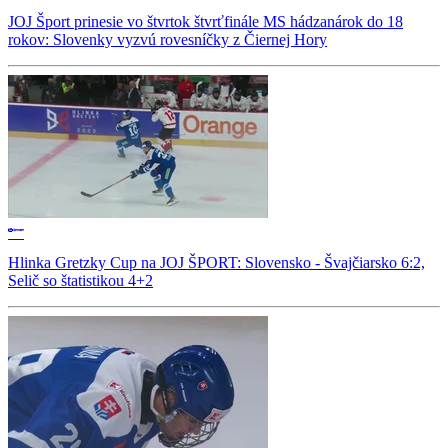
JOJ Šport prinesie vo štvrtok štvrťfinále MS hádzanárok do 18
rokov: Slovenky vyzvú rovesníčky z Čiernej Hory
Hlinka Gretzky Cup na JOJ ŠPORT: Slovensko - Švajčiarsko 6:2,
Selič so štatistikou 4+2