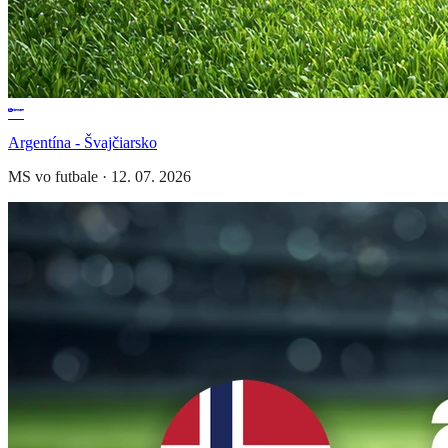
Argentína - Švajčiarsko
MS vo futbale
·
12. 07. 2026