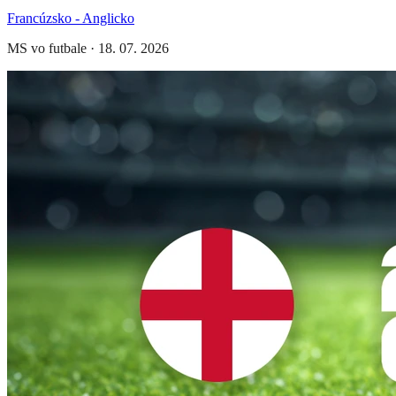
Francúzsko - Anglicko
MS vo futbale
·
18. 07. 2026