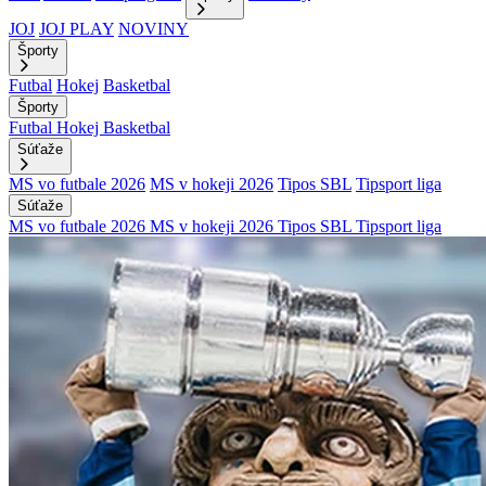
JOJ
JOJ PLAY
NOVINY
Športy
Futbal
Hokej
Basketbal
Športy
Futbal
Hokej
Basketbal
Súťaže
MS vo futbale 2026
MS v hokeji 2026
Tipos SBL
Tipsport liga
Súťaže
MS vo futbale 2026
MS v hokeji 2026
Tipos SBL
Tipsport liga