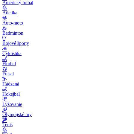
Americký futbal
Atletika
Auto-moto
Bedminton
Bojové športy
Cyklistika
Florbal
Futsal
Hádzaná
Hokejbal
Lyžovanie
Olympijské hry
Tenis