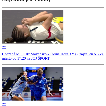
Hádzaná MS U18: Slovensko - Čierna Hora 32:33, zajtra len o 5.-8.
miesto od 17:20 na JOJ ŠPORT