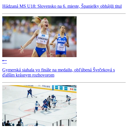
Hádzaná MS U18: Slovensko na 6. mieste, Španielky obhájili titul
Gymerská siahala vo finále na medailu, obľúbená Švrčeková s
ďalším krásnym rozhovorom