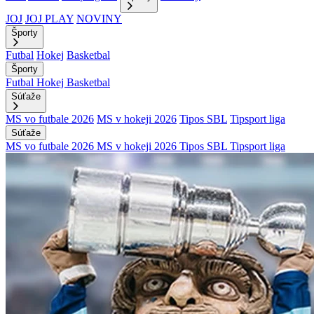
JOJ
JOJ PLAY
NOVINY
Športy
Futbal
Hokej
Basketbal
Športy
Futbal
Hokej
Basketbal
Súťaže
MS vo futbale 2026
MS v hokeji 2026
Tipos SBL
Tipsport liga
Súťaže
MS vo futbale 2026
MS v hokeji 2026
Tipos SBL
Tipsport liga