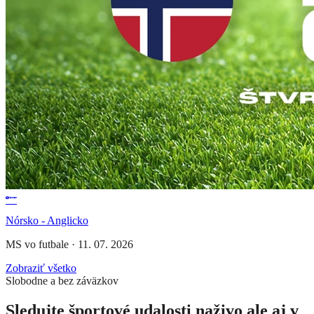
Nórsko - Anglicko
MS vo futbale
·
11. 07. 2026
Zobraziť všetko
Slobodne a bez záväzkov
Sledujte športové udalosti naživo ale aj v