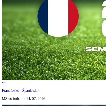
Francúzsko - Španielsko
MS vo futbale
·
14. 07. 2026