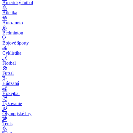
Americký futbal
Atletika
Auto-moto
Bedminton
Bojové športy
Cyklistika
Florbal
Futsal
Hádzaná
Hokejbal
Lyžovanie
Olympijské hry
Tenis