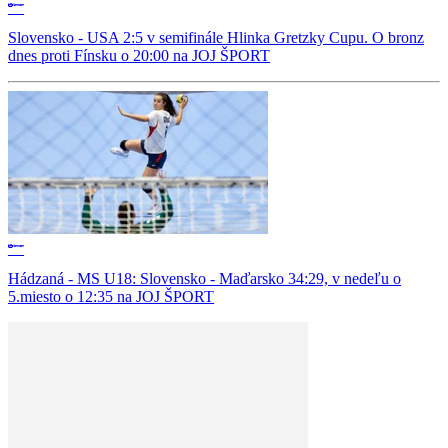
Slovensko - USA 2:5 v semifinále Hlinka Gretzky Cupu. O bronz
dnes proti Fínsku o 20:00 na JOJ ŠPORT
Hádzaná - MS U18: Slovensko - Maďarsko 34:29, v nedeľu o
5.miesto o 12:35 na JOJ ŠPORT