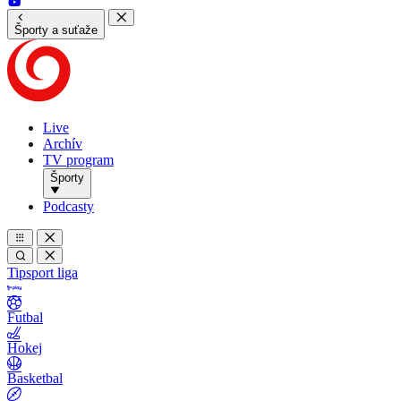
Športy a suťaže
Live
Archív
TV program
Športy
Podcasty
Tipsport liga
Futbal
Hokej
Basketbal