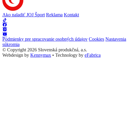
Ako naladiť JOJ Šport
Reklama
Kontakt
Podmienky pre spracovanie osobných údajov
Cookies
Nastavenia
súkromia
© Copyright 2026 Slovenská produkčná, a.s.
Webdesign by
Kennymax
•
Technology by
eFabrica