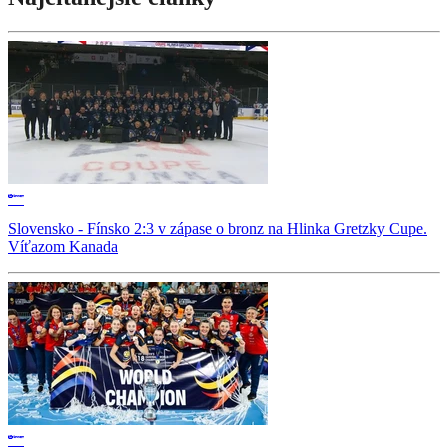
Slovensko - Fínsko 2:3 v zápase o bronz na Hlinka Gretzky Cupe.
Víťazom Kanada