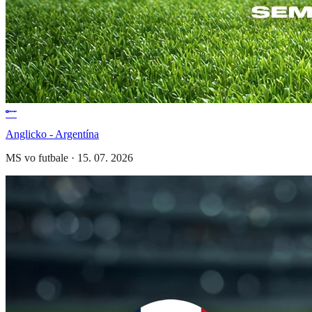
Anglicko - Argentína
MS vo futbale
·
15. 07. 2026