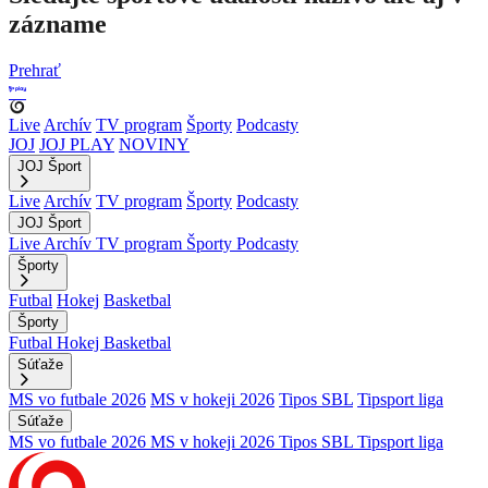
zázname
Prehrať
Live
Archív
TV program
Športy
Podcasty
JOJ
JOJ PLAY
NOVINY
JOJ Šport
Live
Archív
TV program
Športy
Podcasty
JOJ Šport
Live
Archív
TV program
Športy
Podcasty
Športy
Futbal
Hokej
Basketbal
Športy
Futbal
Hokej
Basketbal
Súťaže
MS vo futbale 2026
MS v hokeji 2026
Tipos SBL
Tipsport liga
Súťaže
MS vo futbale 2026
MS v hokeji 2026
Tipos SBL
Tipsport liga