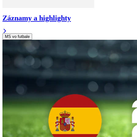
Záznamy a highlighty
MS vo futbale