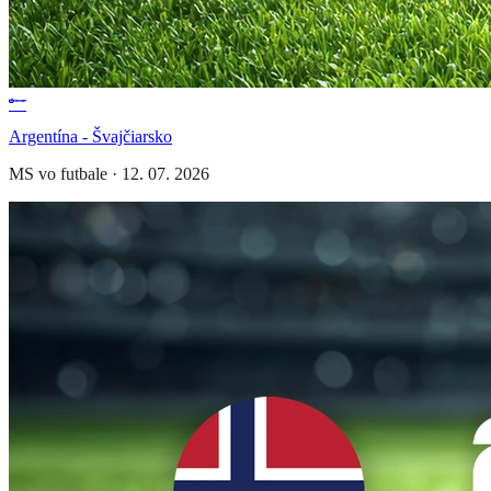
Argentína - Švajčiarsko
MS vo futbale
·
12. 07. 2026