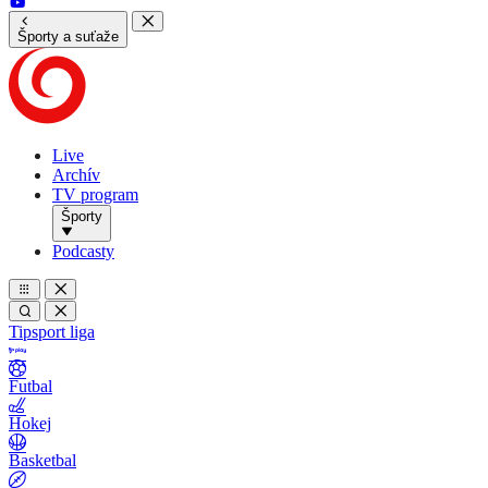
Športy a suťaže
Live
Archív
TV program
Športy
Podcasty
Tipsport liga
Futbal
Hokej
Basketbal