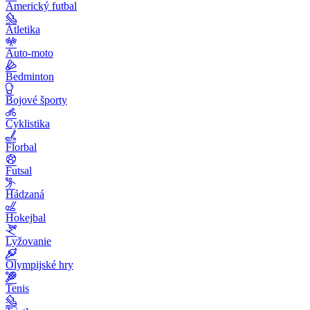
Americký futbal
Atletika
Auto-moto
Bedminton
Bojové športy
Cyklistika
Florbal
Futsal
Hádzaná
Hokejbal
Lyžovanie
Olympijské hry
Tenis