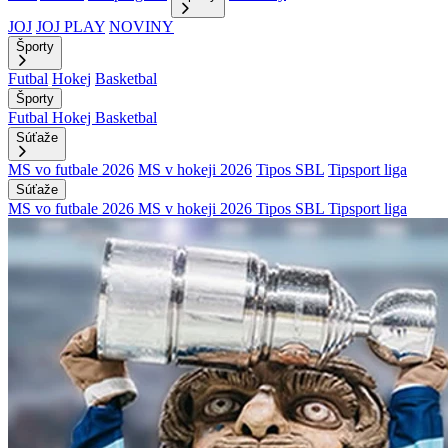
JOJ
JOJ PLAY
NOVINY
Športy
Futbal
Hokej
Basketbal
Športy
Futbal
Hokej
Basketbal
Súťaže
MS vo futbale 2026
MS v hokeji 2026
Tipos SBL
Tipsport liga
Súťaže
MS vo futbale 2026
MS v hokeji 2026
Tipos SBL
Tipsport liga