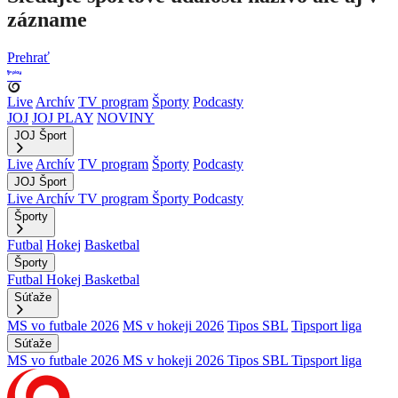
zázname
Prehrať
Live
Archív
TV program
Športy
Podcasty
JOJ
JOJ PLAY
NOVINY
JOJ Šport
Live
Archív
TV program
Športy
Podcasty
JOJ Šport
Live
Archív
TV program
Športy
Podcasty
Športy
Futbal
Hokej
Basketbal
Športy
Futbal
Hokej
Basketbal
Súťaže
MS vo futbale 2026
MS v hokeji 2026
Tipos SBL
Tipsport liga
Súťaže
MS vo futbale 2026
MS v hokeji 2026
Tipos SBL
Tipsport liga