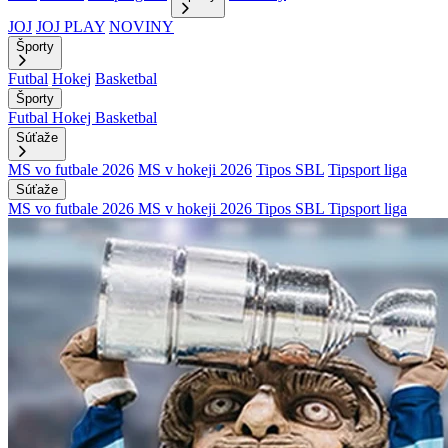
JOJ
JOJ PLAY
NOVINY
Športy
Futbal
Hokej
Basketbal
Športy
Futbal
Hokej
Basketbal
Súťaže
MS vo futbale 2026
MS v hokeji 2026
Tipos SBL
Tipsport liga
Súťaže
MS vo futbale 2026
MS v hokeji 2026
Tipos SBL
Tipsport liga