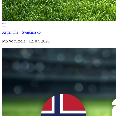
Argentína - Švajčiarsko
MS vo futbale
·
12. 07. 2026