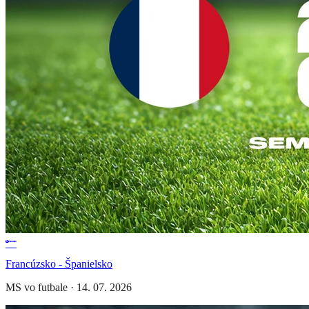
Francúzsko - Španielsko
MS vo futbale
·
14. 07. 2026