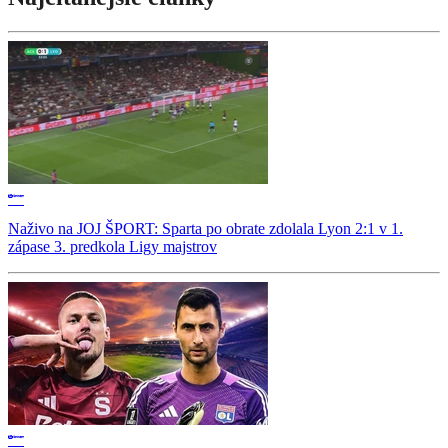
Naživo na JOJ ŠPORT: Sparta po obrate zdolala Lyon 2:1 v 1.
zápase 3. predkola Ligy majstrov