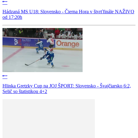
Hádzaná MS U18: Slovensko - Čierna Hora v štvrťfinále NAŽIVO
od 17:20h
Hlinka Gretzky Cup na JOJ ŠPORT: Slovensko - Švajčiarsko 6:2,
Selič so štatistikou 4+2