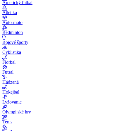
Americký futbal
Atletika
Auto-moto
Bedminton
Bojové športy
Cyklistika
Florbal
Futsal
Hádzaná
Hokejbal
Lyžovanie
Olympijské hry
Tenis