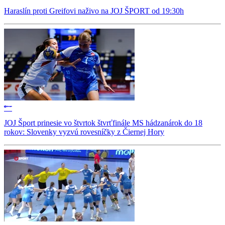
Haraslín proti Greifovi naživo na JOJ ŠPORT od 19:30h
JOJ Šport prinesie vo štvrtok štvrťfinále MS hádzanárok do 18
rokov: Slovenky vyzvú rovesníčky z Čiernej Hory