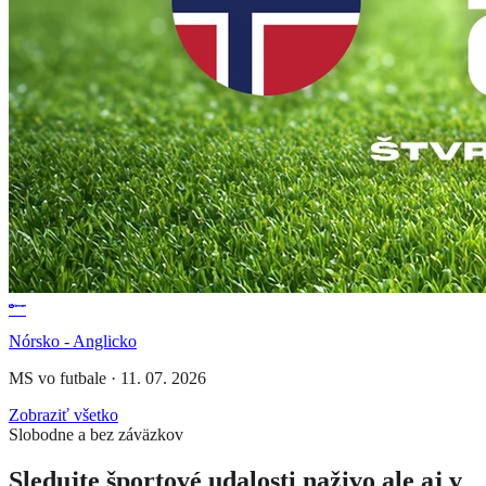
Nórsko - Anglicko
MS vo futbale
·
11. 07. 2026
Zobraziť všetko
Slobodne a bez záväzkov
Sledujte športové udalosti naživo ale aj v