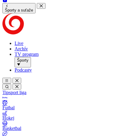
Športy a suťaže
Live
Archív
TV program
Športy
Podcasty
Tipsport liga
Futbal
Hokej
Basketbal