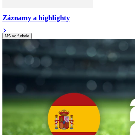
Záznamy a highlighty
MS vo futbale