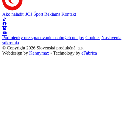
Ako naladiť JOJ Šport
Reklama
Kontakt
Podmienky pre spracovanie osobných údajov
Cookies
Nastavenia
súkromia
© Copyright 2026 Slovenská produkčná, a.s.
Webdesign by
Kennymax
•
Technology by
eFabrica