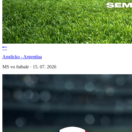
Anglicko - Argentína
MS vo futbale
·
15. 07. 2026