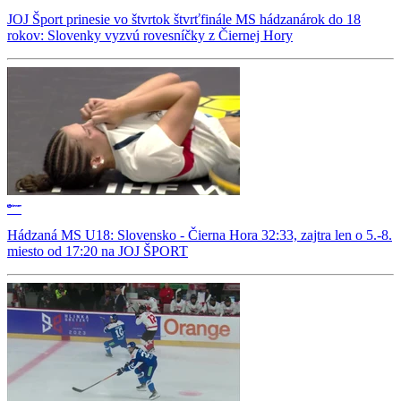
JOJ Šport prinesie vo štvrtok štvrťfinále MS hádzanárok do 18
rokov: Slovenky vyzvú rovesníčky z Čiernej Hory
Hádzaná MS U18: Slovensko - Čierna Hora 32:33, zajtra len o 5.-8.
miesto od 17:20 na JOJ ŠPORT