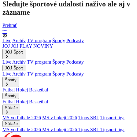
Sledujte športové udalosti naživo ale aj v
zázname
Prehrať
Live
Archív
TV program
Športy
Podcasty
JOJ
JOJ PLAY
NOVINY
JOJ Šport
Live
Archív
TV program
Športy
Podcasty
JOJ Šport
Live
Archív
TV program
Športy
Podcasty
Športy
Futbal
Hokej
Basketbal
Športy
Futbal
Hokej
Basketbal
Súťaže
MS vo futbale 2026
MS v hokeji 2026
Tipos SBL
Tipsport liga
Súťaže
MS vo futbale 2026
MS v hokeji 2026
Tipos SBL
Tipsport liga