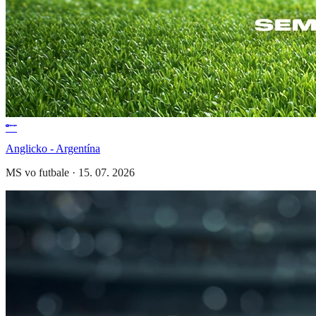
Anglicko - Argentína
MS vo futbale
·
15. 07. 2026