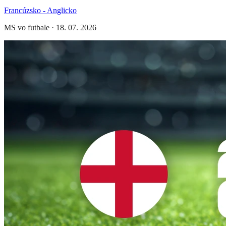
Francúzsko - Anglicko
MS vo futbale
·
18. 07. 2026