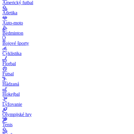
Americký futbal
Atletika
Auto-moto
Bedminton
Bojové športy
Cyklistika
Florbal
Futsal
Hádzaná
Hokejbal
Lyžovanie
Olympijské hry
Tenis