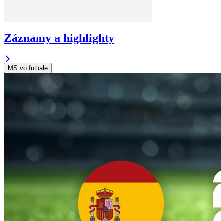
Záznamy a highlighty
MS vo futbale