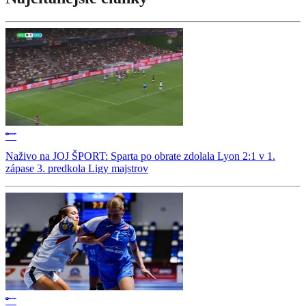
Naživo na JOJ ŠPORT: Sparta po obrate zdolala Lyon 2:1 v 1.
zápase 3. predkola Ligy majstrov