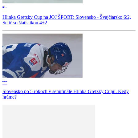
Hlinka Gretzky Cup na JOJ ŠPORT: Slovensko - Švajčiarsko 6:2,
Selič so štatistikou 4+2
Slovensko po 5 rokoch v semifinále Hlinka Gretzky Cupu. Kedy
hráme?