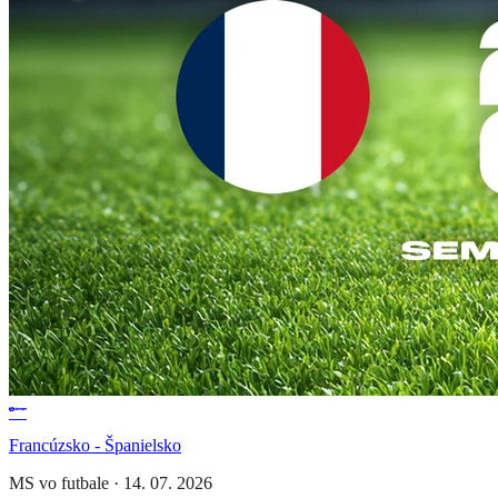
Francúzsko - Španielsko
MS vo futbale
·
14. 07. 2026