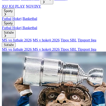
JOJ
JOJ PLAY
NOVINY
Športy
Futbal
Hokej
Basketbal
Športy
Futbal
Hokej
Basketbal
Súťaže
MS vo futbale 2026
MS v hokeji 2026
Tipos SBL
Tipsport liga
Súťaže
MS vo futbale 2026
MS v hokeji 2026
Tipos SBL
Tipsport liga