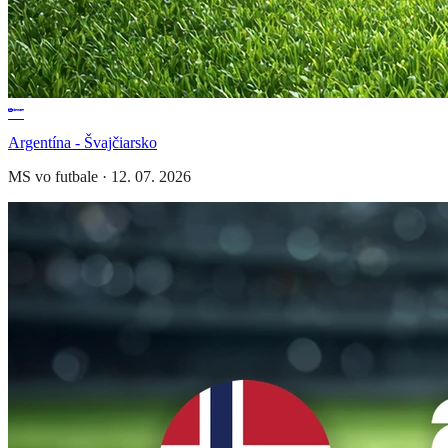
Argentína - Švajčiarsko
MS vo futbale
·
12. 07. 2026