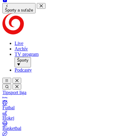
Športy a suťaže
Live
Archív
TV program
Športy
Podcasty
Tipsport liga
Futbal
Hokej
Basketbal