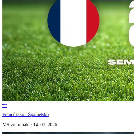
Francúzsko - Španielsko
MS vo futbale
·
14. 07. 2026