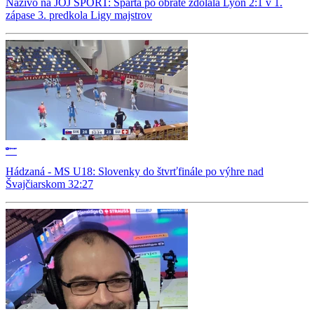
Naživo na JOJ ŠPORT: Sparta po obrate zdolala Lyon 2:1 v 1.
zápase 3. predkola Ligy majstrov
Hádzaná - MS U18: Slovenky do štvrťfinále po výhre nad
Švajčiarskom 32:27