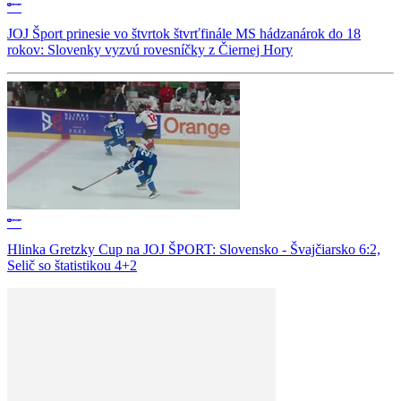
JOJ Šport prinesie vo štvrtok štvrťfinále MS hádzanárok do 18
rokov: Slovenky vyzvú rovesníčky z Čiernej Hory
Hlinka Gretzky Cup na JOJ ŠPORT: Slovensko - Švajčiarsko 6:2,
Selič so štatistikou 4+2