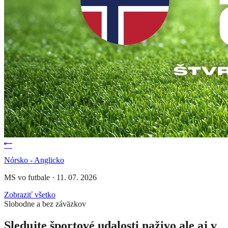
Nórsko - Anglicko
MS vo futbale
·
11. 07. 2026
Zobraziť všetko
Slobodne a bez záväzkov
Sledujte športové udalosti naživo ale aj v