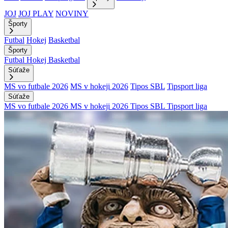
JOJ
JOJ PLAY
NOVINY
Športy
Futbal
Hokej
Basketbal
Športy
Futbal
Hokej
Basketbal
Súťaže
MS vo futbale 2026
MS v hokeji 2026
Tipos SBL
Tipsport liga
Súťaže
MS vo futbale 2026
MS v hokeji 2026
Tipos SBL
Tipsport liga