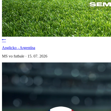
Anglicko - Argentína
MS vo futbale
·
15. 07. 2026