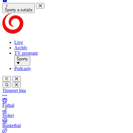
Športy a suťaže
Live
Archív
TV program
Športy
Podcasty
Tipsport liga
Futbal
Hokej
Basketbal