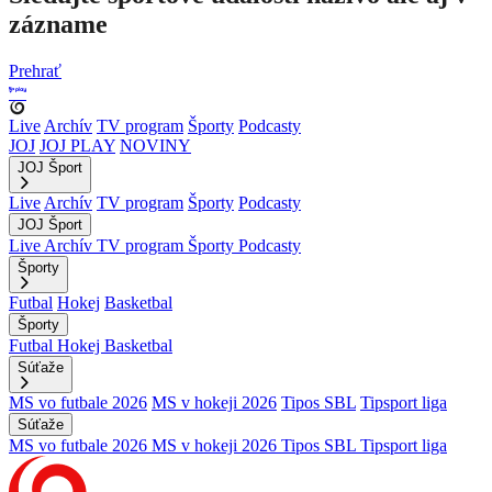
zázname
Prehrať
Live
Archív
TV program
Športy
Podcasty
JOJ
JOJ PLAY
NOVINY
JOJ Šport
Live
Archív
TV program
Športy
Podcasty
JOJ Šport
Live
Archív
TV program
Športy
Podcasty
Športy
Futbal
Hokej
Basketbal
Športy
Futbal
Hokej
Basketbal
Súťaže
MS vo futbale 2026
MS v hokeji 2026
Tipos SBL
Tipsport liga
Súťaže
MS vo futbale 2026
MS v hokeji 2026
Tipos SBL
Tipsport liga