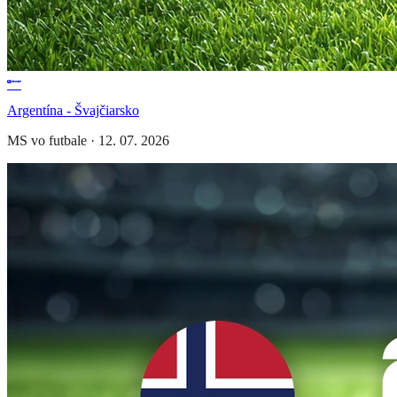
Argentína - Švajčiarsko
MS vo futbale
·
12. 07. 2026