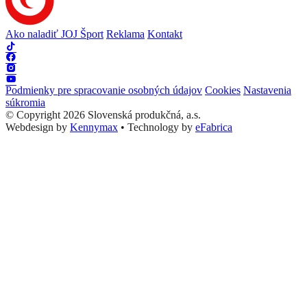
Ako naladiť JOJ Šport
Reklama
Kontakt
Podmienky pre spracovanie osobných údajov
Cookies
Nastavenia
súkromia
© Copyright 2026 Slovenská produkčná, a.s.
Webdesign by
Kennymax
•
Technology by
eFabrica