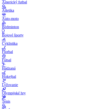
Americký futbal
Atletika
Auto-moto
Bedminton
Bojové športy
Cyklistika
Florbal
Futsal
Hádzaná
Hokejbal
Lyžovanie
Olympijské hry
Tenis