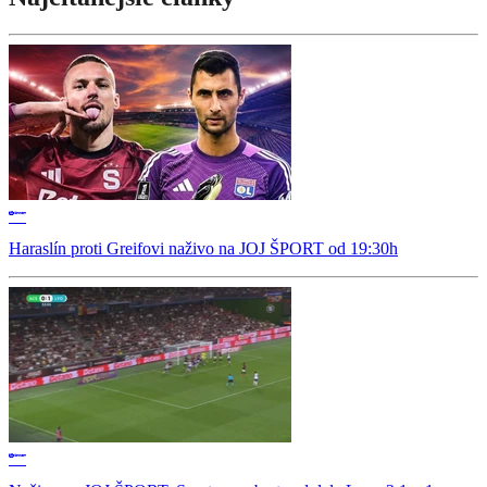
Haraslín proti Greifovi naživo na JOJ ŠPORT od 19:30h