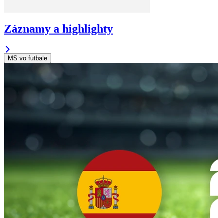
Záznamy a highlighty
MS vo futbale