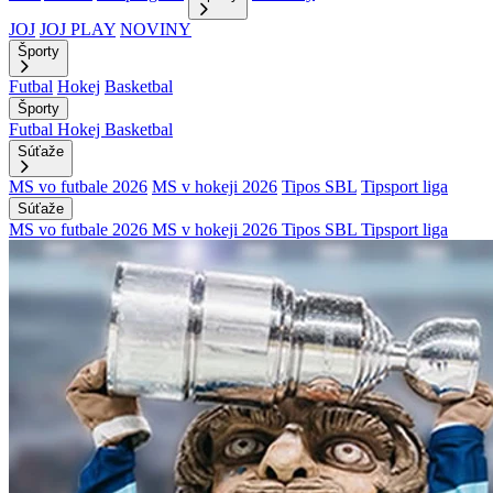
JOJ
JOJ PLAY
NOVINY
Športy
Futbal
Hokej
Basketbal
Športy
Futbal
Hokej
Basketbal
Súťaže
MS vo futbale 2026
MS v hokeji 2026
Tipos SBL
Tipsport liga
Súťaže
MS vo futbale 2026
MS v hokeji 2026
Tipos SBL
Tipsport liga