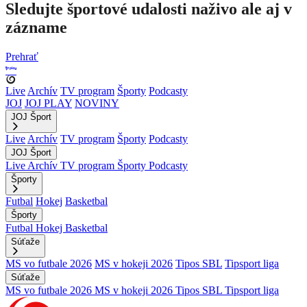
Sledujte športové udalosti naživo ale aj v
zázname
Prehrať
Live
Archív
TV program
Športy
Podcasty
JOJ
JOJ PLAY
NOVINY
JOJ Šport
Live
Archív
TV program
Športy
Podcasty
JOJ Šport
Live
Archív
TV program
Športy
Podcasty
Športy
Futbal
Hokej
Basketbal
Športy
Futbal
Hokej
Basketbal
Súťaže
MS vo futbale 2026
MS v hokeji 2026
Tipos SBL
Tipsport liga
Súťaže
MS vo futbale 2026
MS v hokeji 2026
Tipos SBL
Tipsport liga