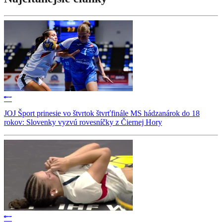
JOJ Šport prinesie vo štvrtok štvrťfinále MS hádzanárok do 18
rokov: Slovenky vyzvú rovesníčky z Čiernej Hory