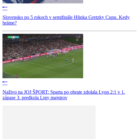
Slovensko po 5 rokoch v semifinále Hlinka Gretzky Cupu. Kedy
hráme?
Naživo na JOJ ŠPORT: Sparta po obrate zdolala Lyon 2:1 v 1.
zápase 3. predkola Ligy majstrov