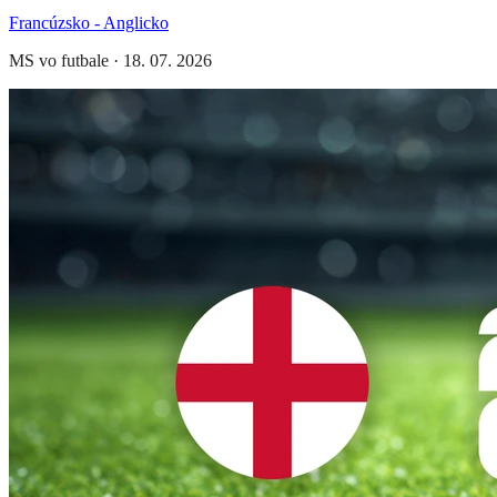
Francúzsko - Anglicko
MS vo futbale
·
18. 07. 2026