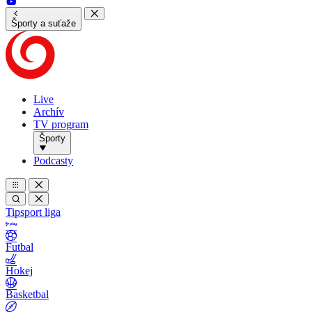
Športy a suťaže
Live
Archív
TV program
Športy
Podcasty
Tipsport liga
Futbal
Hokej
Basketbal