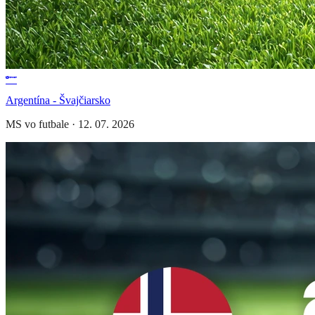
Argentína - Švajčiarsko
MS vo futbale
·
12. 07. 2026