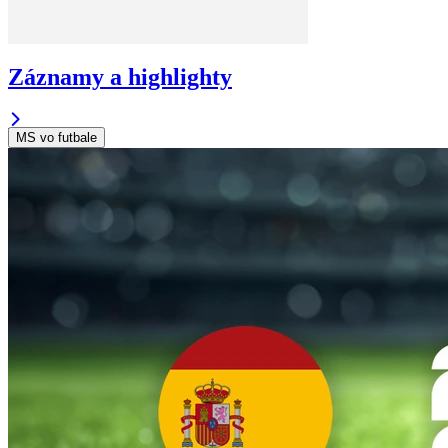
Záznamy a highlighty
MS vo futbale