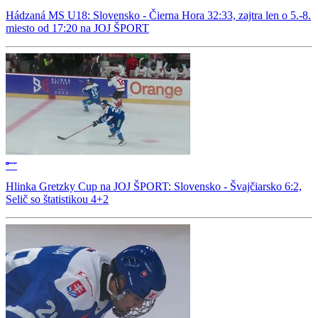
Hádzaná MS U18: Slovensko - Čierna Hora 32:33, zajtra len o 5.-8.
miesto od 17:20 na JOJ ŠPORT
Hlinka Gretzky Cup na JOJ ŠPORT: Slovensko - Švajčiarsko 6:2,
Selič so štatistikou 4+2