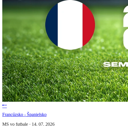
Francúzsko - Španielsko
MS vo futbale
·
14. 07. 2026