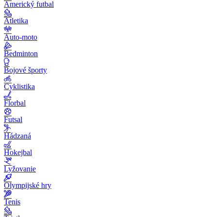
Americký futbal
Atletika
Auto-moto
Bedminton
Bojové športy
Cyklistika
Florbal
Futsal
Hádzaná
Hokejbal
Lyžovanie
Olympijské hry
Tenis