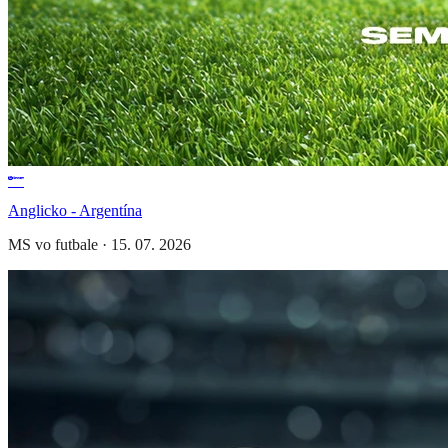
Anglicko - Argentína
MS vo futbale
·
15. 07. 2026