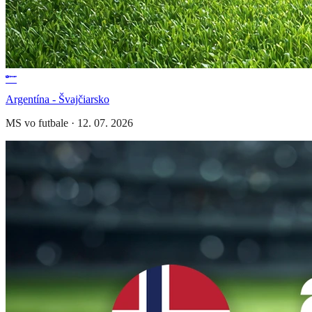
Argentína - Švajčiarsko
MS vo futbale
·
12. 07. 2026