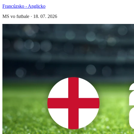
Francúzsko - Anglicko
MS vo futbale
·
18. 07. 2026