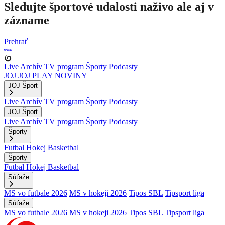
Sledujte športové udalosti naživo ale aj v
zázname
Prehrať
Live
Archív
TV program
Športy
Podcasty
JOJ
JOJ PLAY
NOVINY
JOJ Šport
Live
Archív
TV program
Športy
Podcasty
JOJ Šport
Live
Archív
TV program
Športy
Podcasty
Športy
Futbal
Hokej
Basketbal
Športy
Futbal
Hokej
Basketbal
Súťaže
MS vo futbale 2026
MS v hokeji 2026
Tipos SBL
Tipsport liga
Súťaže
MS vo futbale 2026
MS v hokeji 2026
Tipos SBL
Tipsport liga