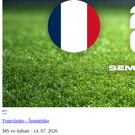
Francúzsko - Španielsko
MS vo futbale
·
14. 07. 2026