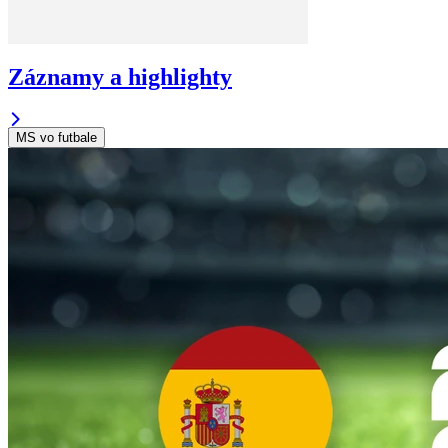
Záznamy a highlighty
MS vo futbale