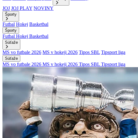
JOJ
JOJ PLAY
NOVINY
Športy
Futbal
Hokej
Basketbal
Športy
Futbal
Hokej
Basketbal
Súťaže
MS vo futbale 2026
MS v hokeji 2026
Tipos SBL
Tipsport liga
Súťaže
MS vo futbale 2026
MS v hokeji 2026
Tipos SBL
Tipsport liga