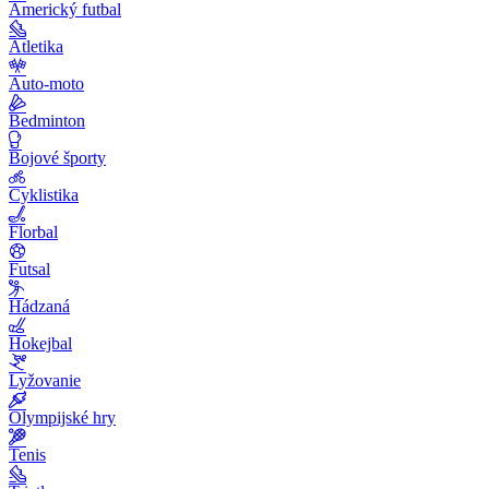
Americký futbal
Atletika
Auto-moto
Bedminton
Bojové športy
Cyklistika
Florbal
Futsal
Hádzaná
Hokejbal
Lyžovanie
Olympijské hry
Tenis