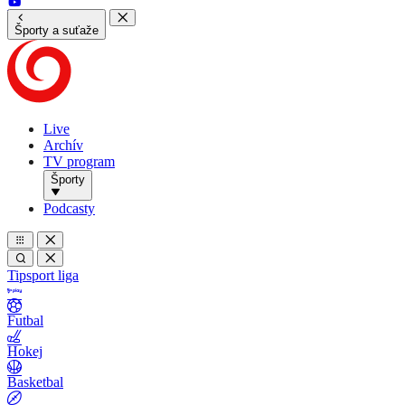
Športy a suťaže
Live
Archív
TV program
Športy
Podcasty
Tipsport liga
Futbal
Hokej
Basketbal