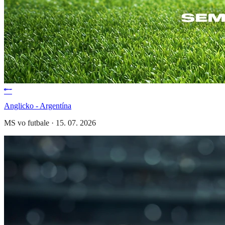
Anglicko - Argentína
MS vo futbale
·
15. 07. 2026