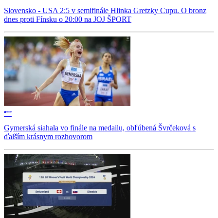
Slovensko - USA 2:5 v semifinále Hlinka Gretzky Cupu. O bronz
dnes proti Fínsku o 20:00 na JOJ ŠPORT
Gymerská siahala vo finále na medailu, obľúbená Švrčeková s
ďalším krásnym rozhovorom