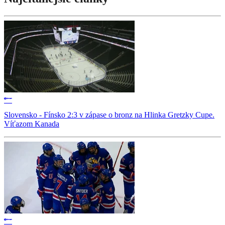
Slovensko - Fínsko 2:3 v zápase o bronz na Hlinka Gretzky Cupe.
Víťazom Kanada