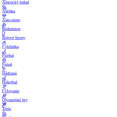
Americký futbal
Atletika
Auto-moto
Bedminton
Bojové športy
Cyklistika
Florbal
Futsal
Hádzaná
Hokejbal
Lyžovanie
Olympijské hry
Tenis