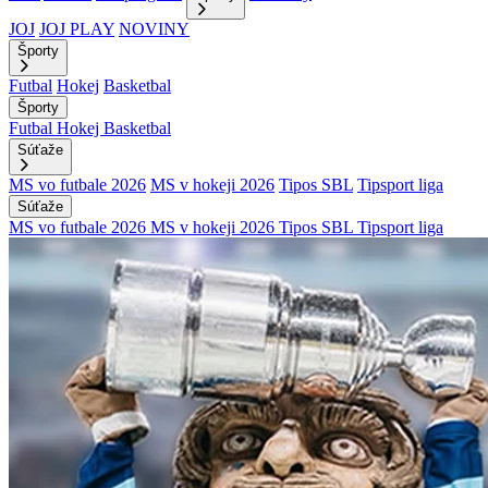
JOJ
JOJ PLAY
NOVINY
Športy
Futbal
Hokej
Basketbal
Športy
Futbal
Hokej
Basketbal
Súťaže
MS vo futbale 2026
MS v hokeji 2026
Tipos SBL
Tipsport liga
Súťaže
MS vo futbale 2026
MS v hokeji 2026
Tipos SBL
Tipsport liga