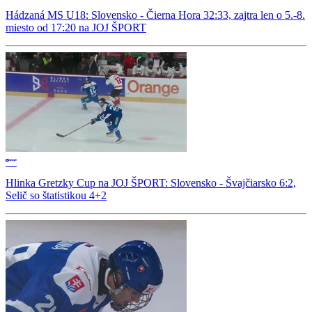
Hádzaná MS U18: Slovensko - Čierna Hora 32:33, zajtra len o 5.-8.
miesto od 17:20 na JOJ ŠPORT
Hlinka Gretzky Cup na JOJ ŠPORT: Slovensko - Švajčiarsko 6:2,
Selič so štatistikou 4+2