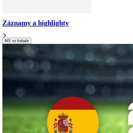
Záznamy a highlighty
MS vo futbale