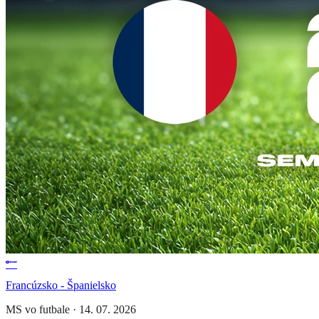
Francúzsko - Španielsko
MS vo futbale
·
14. 07. 2026