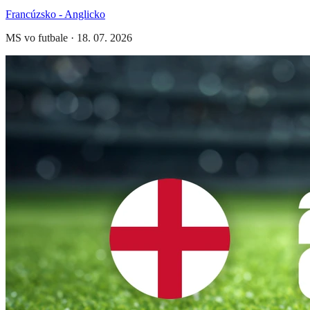
Francúzsko - Anglicko
MS vo futbale
·
18. 07. 2026