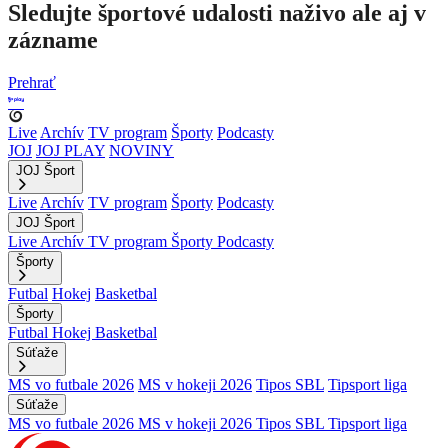
Sledujte športové udalosti naživo ale aj v
zázname
Prehrať
Live
Archív
TV program
Športy
Podcasty
JOJ
JOJ PLAY
NOVINY
JOJ Šport
Live
Archív
TV program
Športy
Podcasty
JOJ Šport
Live
Archív
TV program
Športy
Podcasty
Športy
Futbal
Hokej
Basketbal
Športy
Futbal
Hokej
Basketbal
Súťaže
MS vo futbale 2026
MS v hokeji 2026
Tipos SBL
Tipsport liga
Súťaže
MS vo futbale 2026
MS v hokeji 2026
Tipos SBL
Tipsport liga