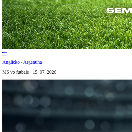
Anglicko - Argentína
MS vo futbale
·
15. 07. 2026