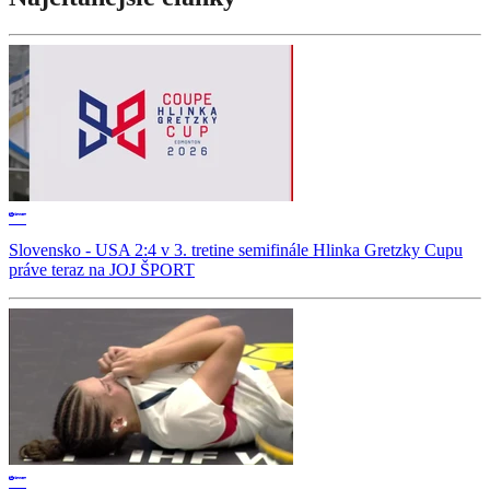
Slovensko - USA 2:4 v 3. tretine semifinále Hlinka Gretzky Cupu
práve teraz na JOJ ŠPORT