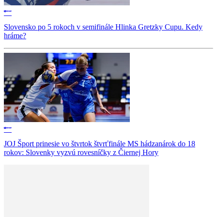
Slovensko po 5 rokoch v semifinále Hlinka Gretzky Cupu. Kedy
hráme?
JOJ Šport prinesie vo štvrtok štvrťfinále MS hádzanárok do 18
rokov: Slovenky vyzvú rovesníčky z Čiernej Hory