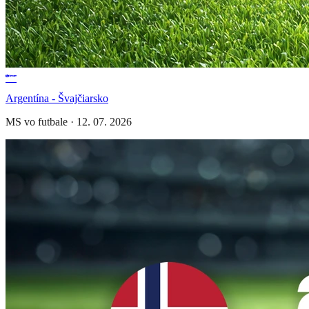
Argentína - Švajčiarsko
MS vo futbale
·
12. 07. 2026