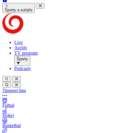
Športy a suťaže
Live
Archív
TV program
Športy
Podcasty
Tipsport liga
Futbal
Hokej
Basketbal