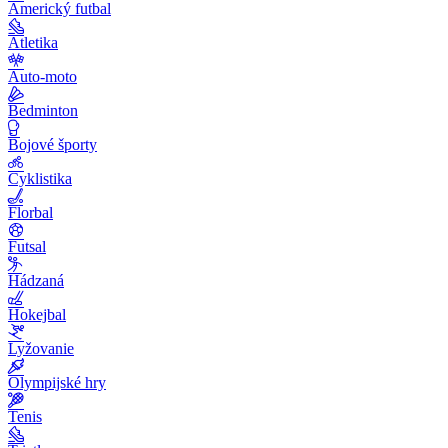
Americký futbal
Atletika
Auto-moto
Bedminton
Bojové športy
Cyklistika
Florbal
Futsal
Hádzaná
Hokejbal
Lyžovanie
Olympijské hry
Tenis