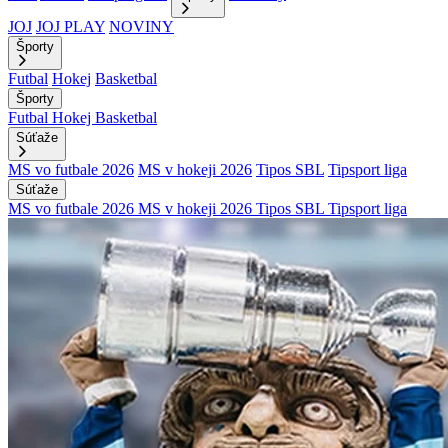
JOJ
JOJ PLAY
NOVINY
Športy
Futbal
Hokej
Basketbal
Športy
Futbal
Hokej
Basketbal
Súťaže
MS vo futbale 2026
MS v hokeji 2026
Tipos SBL
Tipsport liga
Súťaže
MS vo futbale 2026
MS v hokeji 2026
Tipos SBL
Tipsport liga