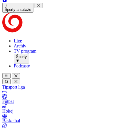
Športy a suťaže
Live
Archív
TV program
Športy
Podcasty
Tipsport liga
Futbal
Hokej
Basketbal