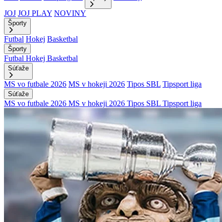
JOJ
JOJ PLAY
NOVINY
Športy
Futbal
Hokej
Basketbal
Športy
Futbal
Hokej
Basketbal
Súťaže
MS vo futbale 2026
MS v hokeji 2026
Tipos SBL
Tipsport liga
Súťaže
MS vo futbale 2026
MS v hokeji 2026
Tipos SBL
Tipsport liga