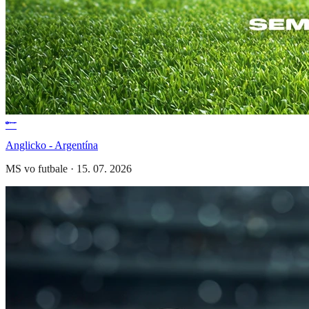
Anglicko - Argentína
MS vo futbale
·
15. 07. 2026