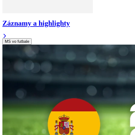
Záznamy a highlighty
MS vo futbale