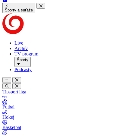
Športy a suťaže
Live
Archív
TV program
Športy
Podcasty
Tipsport liga
Futbal
Hokej
Basketbal