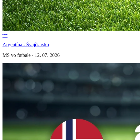
Argentína - Švajčiarsko
MS vo futbale
·
12. 07. 2026