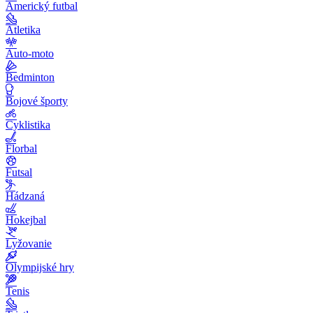
Americký futbal
Atletika
Auto-moto
Bedminton
Bojové športy
Cyklistika
Florbal
Futsal
Hádzaná
Hokejbal
Lyžovanie
Olympijské hry
Tenis