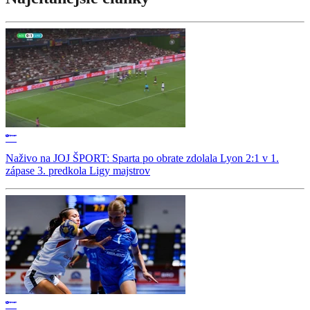
Naživo na JOJ ŠPORT: Sparta po obrate zdolala Lyon 2:1 v 1.
zápase 3. predkola Ligy majstrov