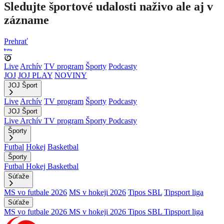
Sledujte športové udalosti naživo ale aj v
zázname
Prehrať
Live
Archív
TV program
Športy
Podcasty
JOJ
JOJ PLAY
NOVINY
JOJ Šport
Live
Archív
TV program
Športy
Podcasty
JOJ Šport
Live
Archív
TV program
Športy
Podcasty
Športy
Futbal
Hokej
Basketbal
Športy
Futbal
Hokej
Basketbal
Súťaže
MS vo futbale 2026
MS v hokeji 2026
Tipos SBL
Tipsport liga
Súťaže
MS vo futbale 2026
MS v hokeji 2026
Tipos SBL
Tipsport liga