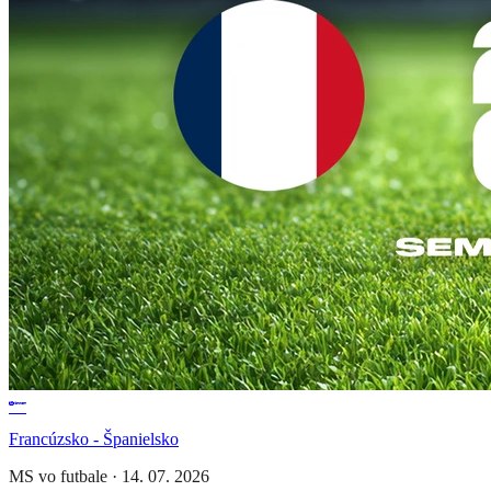
Francúzsko - Španielsko
MS vo futbale
·
14. 07. 2026