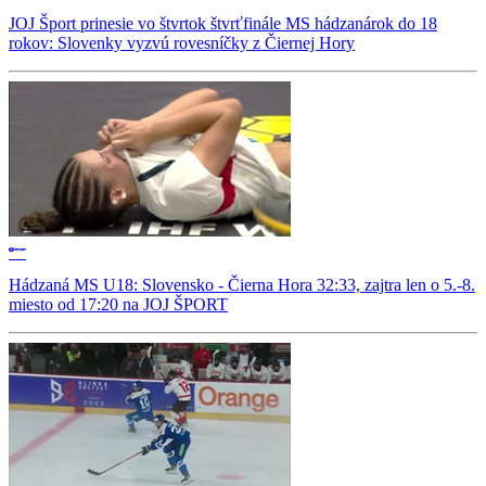
JOJ Šport prinesie vo štvrtok štvrťfinále MS hádzanárok do 18
rokov: Slovenky vyzvú rovesníčky z Čiernej Hory
Hádzaná MS U18: Slovensko - Čierna Hora 32:33, zajtra len o 5.-8.
miesto od 17:20 na JOJ ŠPORT