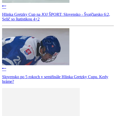
Hlinka Gretzky Cup na JOJ ŠPORT: Slovensko - Švajčiarsko 6:2,
Selič so štatistikou 4+2
Slovensko po 5 rokoch v semifinále Hlinka Gretzky Cupu. Kedy
hráme?